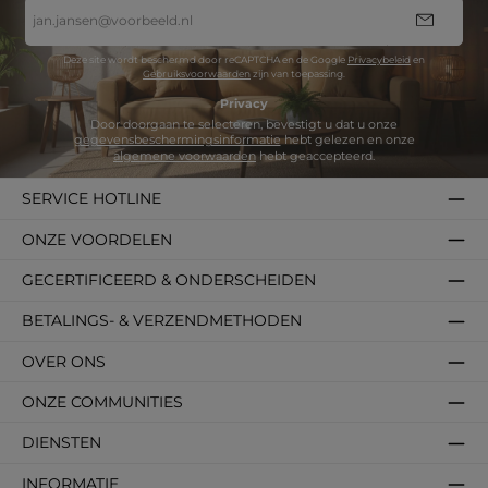
E-
mailadres
*
Deze site wordt beschermd door reCAPTCHA en de Google
Privacybeleid
en
Gebruiksvoorwaarden
zijn van toepassing.
Privacy
Door doorgaan te selecteren, bevestigt u dat u onze
gegevensbeschermingsinformatie
hebt gelezen en onze
algemene voorwaarden
hebt geaccepteerd.
SERVICE HOTLINE
ONZE VOORDELEN
GECERTIFICEERD & ONDERSCHEIDEN
BETALINGS- & VERZENDMETHODEN
OVER ONS
ONZE COMMUNITIES
DIENSTEN
INFORMATIE