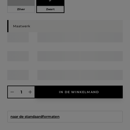
Zwart
Zilver
Maatwerk
Producthoeveelheid: Voer de gewenste hoeveelheid in of gebruik de knoppen
IN DE WINKELMAND
naar de standaardformaten