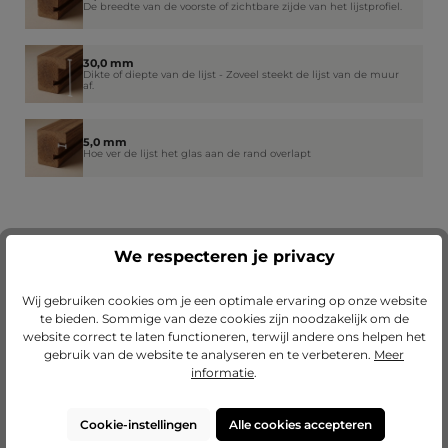
De breedte van de voorste of zichtbare zijde van het lijstprofiel.
30,0 mm
Dikte of diepte van de lijst - Zoveel steekt de lijst van de muur
af.
5,0 mm
Hoe ver de lijst het glas aan de rand overlapt
Onze diensten
We respecteren je privacy
Wij gebruiken cookies om je een optimale ervaring op onze website
te bieden. Sommige van deze cookies zijn noodzakelijk om de
website correct te laten functioneren, terwijl andere ons helpen het
gebruik van de website te analyseren en te verbeteren.
Meer
informatie
.
Cookie-instellingen
Alle cookies accepteren