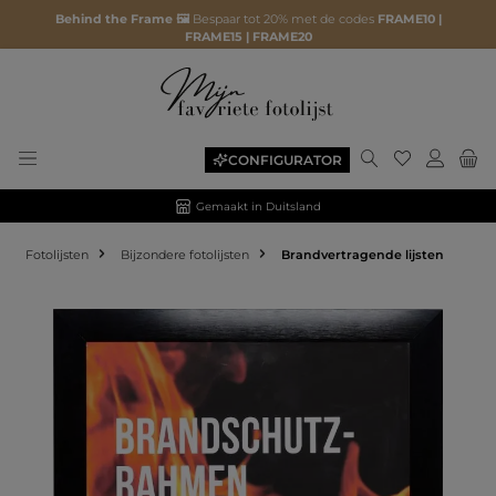
Behind the Frame 🖼️
Bespaar tot 20% met de codes
FRAME10 |
FRAME15 | FRAME20
CONFIGURATOR
Gemaakt in Duitsland
Fotolijsten
Bijzondere fotolijsten
Brandvertragende lijsten
Afbeeldingengalerij overslaan