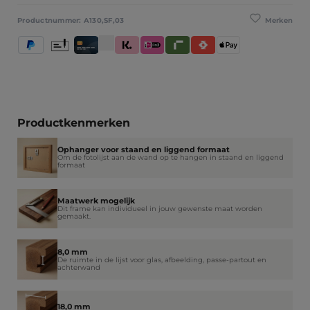
Merken
Productnummer:
A130,SF,03
PayPal
Vooruitbetaling
Creditcard / Betaalpas
Klarna (Achteraf betalen / In delen betalen / Dir
iDeal IN3
Riverty
Satispay
Apple Pay
Productkenmerken
Ophanger voor staand en liggend formaat
Om de fotolijst aan de wand op te hangen in staand en liggend
formaat
Maatwerk mogelijk
Dit frame kan individueel in jouw gewenste maat worden
gemaakt.
8,0 mm
De ruimte in de lijst voor glas, afbeelding, passe-partout en
achterwand
18,0 mm