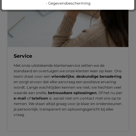
- Gegevensbescherming
Service
Met onze uitstekende klantenservice zetten we de
standaard en overtuigen we onze klanten keer op keer. Ons
team staat voor een
vriendelijke
,
deskundige benadering
en zorgt ervoor dat elke aanvraag een positieve ervaring
wordt. Lange wachttijden kennen we niet; we hechten veel
waarde aan snelle,
betrouwbare oplossingen
. Of het nu per
e-mail
of
telefoon
is: aarzel niet om contact met ons op te
nemen. We staan altijd graag voor je klaar en ondersteunen
je persoonlijk, transparant en oplossingsgericht bij elke
vraag.