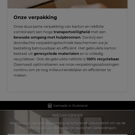
Onze verpakking
Onze duurzame verpakking van karton en rekfolie
combineert een hoge
transportveiligheid
met een
bewuste omgang met hulpbronnen
. Dankzij een
doordachte verpakkingstechniek beschermen we je
bestelling betrouwbaar en efficiënt. Het gebruikte karton
bestaat uit
gerecyclede materialen
en is volledig
recyclebaar. Ook de gebruikte rekfolie is
100% recyclebaar
.
Daarnaast optimaliseren we onze verpakkingsoplossingen
continu om ze nog milieuvriendelijker en efficiënter te
maken.
Gemaakt in Duitsland
NIEUWSBRIEF
Abonneer nu op onze regelmatig verschijnende nieuwsbrief om op de
hoogtete blijven van de laatste producten en aanbiedingen.