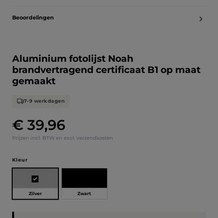
Beoordelingen
Aluminium fotolijst Noah
brandvertragend certificaat B1 op maat
gemaakt
7-9 werkdagen
€ 39,96
Normale prijs:
Prijzen incl. BTW en excl. verzendkosten
Selecteer
Kleur
Zilver
Zwart