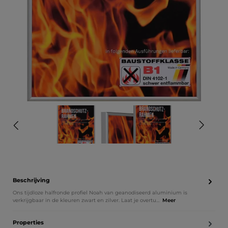
Beschrijving
Ons tijdloze halfronde profiel Noah van geanodiseerd aluminium is
verkrijgbaar in de kleuren zwart en zilver. Laat je overtu…
Meer
Properties