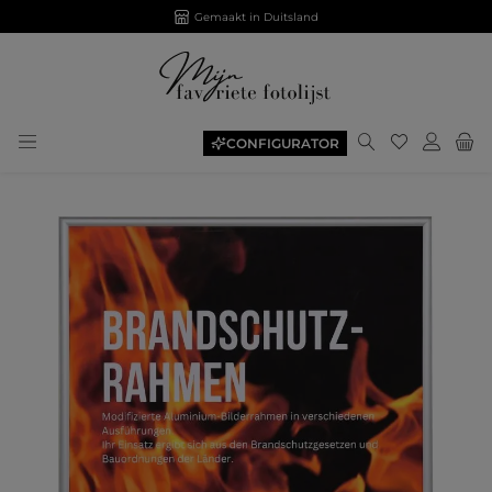
Gemaakt in Duitsland
CONFIGURATOR
Afbeeldingengalerij overslaan