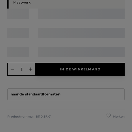
Maatwerk
Producthoeveelheid: Voer de gewenste hoeveelheid in of gebruik de knoppen
IN DE WINKELMAND
naar de standaardformaten
Merken
Productnummer:
B110,SF,01