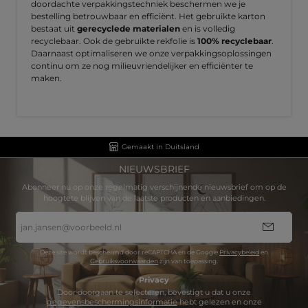
doordachte verpakkingstechniek beschermen we je
bestelling betrouwbaar en efficiënt. Het gebruikte karton
bestaat uit
gerecyclede materialen
en is volledig
recyclebaar. Ook de gebruikte rekfolie is
100% recyclebaar
.
Daarnaast optimaliseren we onze verpakkingsoplossingen
continu om ze nog milieuvriendelijker en efficiënter te
maken.
Gemaakt in Duitsland
NIEUWSBRIEF
Abonneer nu op onze regelmatig verschijnende nieuwsbrief om op de
hoogtete blijven van de laatste producten en aanbiedingen.
E-
mailadres
*
Deze site wordt beschermd door reCAPTCHA en de Google
Privacybeleid
en
Gebruiksvoorwaarden
zijn van toepassing.
Privacy
Door doorgaan te selecteren, bevestigt u dat u onze
gegevensbeschermingsinformatie
hebt gelezen en onze