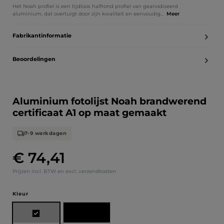
Het Noah profiel is een tijdloos halfrond profiel van geanodiseerd
aluminium, dat overtuigt door zijn kwaliteit en eenvoudig…
Meer
Fabrikantinformatie
Beoordelingen
Aluminium fotolijst Noah brandwerend
certificaat A1 op maat gemaakt
7-9 werkdagen
€ 74,41
Normale prijs:
Prijzen incl. BTW en excl. verzendkosten
Selecteer
Kleur