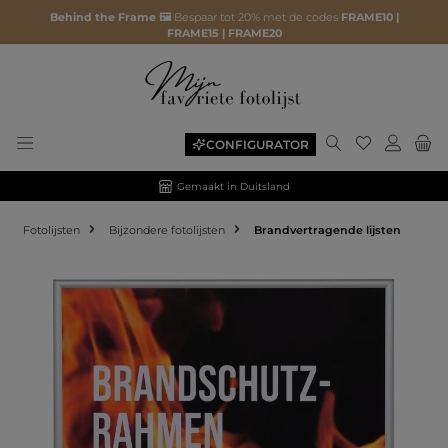
Behind the Frame 🖼️
Bespaar tot 20% met de codes
FRAME10 |
FRAME15 | FRAME20
CONFIGURATOR
Gemaakt in Duitsland
Fotolijsten
Bijzondere fotolijsten
Brandvertragende lijsten
Afbeeldingengalerij overslaan