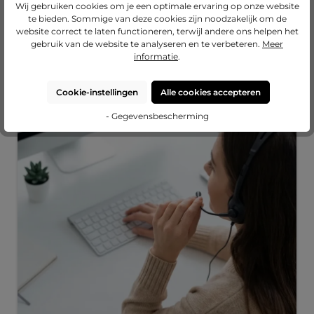
€ 42,35
€ 16,55
€ 24,65
Wij gebruiken cookies om je een optimale ervaring op onze website
te bieden. Sommige van deze cookies zijn noodzakelijk om de
Nu configureren
Nu configureren
Nu configureren
website correct te laten functioneren, terwijl andere ons helpen het
gebruik van de website te analyseren en te verbeteren.
Meer
informatie
.
Onze diensten
Cookie-instellingen
Alle cookies accepteren
- Gegevensbescherming