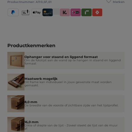
Merken
Productnummer:
A110,SF,01
PayPal
Vooruitbetaling
Apple Pay
Creditcard / Betaalpas
Klarna (Achteraf betalen / In delen betale
iDeal IN3
Riverty
Satispay
Productkenmerken
Ophanger voor staand en liggend formaat
Om de fotolijst aan de wand op te hangen in staand en liggend
formaat
Maatwerk mogelijk
Dit frame kan individueel in jouw gewenste maat worden
gemaakt.
8,0 mm
De breedte van de voorste of zichtbare zijde van het lijstprofiel.
16,0 mm
Dikte of diepte van de lijst - Zoveel steekt de lijst van de muur
af.