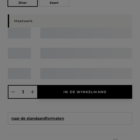
Zilver
Zwart
Maatwerk
Producthoeveelheid: Voer de gewenste hoeveelheid in of gebruik de knoppen
IN DE WINKELMAND
naar de standaardformaten