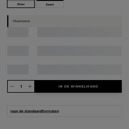
Zilver
Zwart
Maatwerk
Producthoeveelheid: Voer de gewenste hoeveelheid in of gebruik de knoppen
IN DE WINKELMAND
naar de standaardformaten