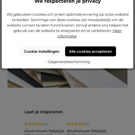
We respecteren je privacy
Passend passe-partout?
Wij gebruiken cookies om je een optimale ervaring op onze website
te bieden. Sommige van deze cookies zijn noodzakelijk om de
Verfraai je lijst met een hoogwaardig passe-
website correct te laten functioneren, terwijl andere ons helpen het
partout van Mijn Favoriete Lijst.
gebruik van de website te analyseren en te verbeteren.
Meer
informatie
.
naar onze passe-partouts
Cookie-instellingen
Alle cookies accepteren
- Gegevensbescherming
Productgalerij overslaan
Laat je inspireren
Gemiddelde waardering van 4.89 van 5 sterren
Gemiddelde waardering van 5 van 5 s
(18)
(5)
Aluminium fotolijst
Aluminium fotolijst