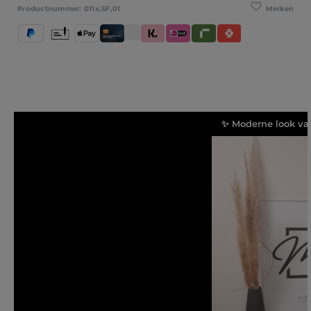
Merken
Productnummer:
011x,SF,01
PayPal
Vooruitbetaling
Apple Pay
Creditcard / Betaalpas
Klarna (Achteraf betalen / In delen betale
iDeal IN3
Riverty
Satispay
✨ Moderne look v