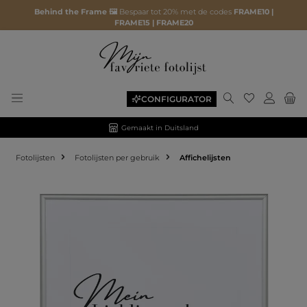
Behind the Frame 🖼️
Bespaar tot 20% met de codes
FRAME10 |
FRAME15 | FRAME20
CONFIGURATOR
Gemaakt in Duitsland
Fotolijsten
Fotolijsten per gebruik
Affichelijsten
Afbeeldingengalerij overslaan