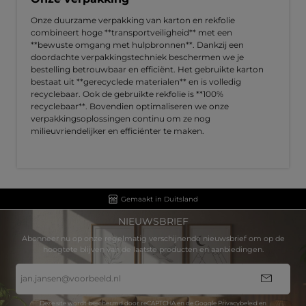
Onze duurzame verpakking van karton en rekfolie
combineert hoge **transportveiligheid** met een
**bewuste omgang met hulpbronnen**. Dankzij een
doordachte verpakkingstechniek beschermen we je
bestelling betrouwbaar en efficiënt. Het gebruikte karton
bestaat uit **gerecyclede materialen** en is volledig
recyclebaar. Ook de gebruikte rekfolie is **100%
recyclebaar**. Bovendien optimaliseren we onze
verpakkingsoplossingen continu om ze nog
milieuvriendelijker en efficiënter te maken.
Gemaakt in Duitsland
NIEUWSBRIEF
Abonneer nu op onze regelmatig verschijnende nieuwsbrief om op de
hoogtete blijven van de laatste producten en aanbiedingen.
E-
mailadres
*
Deze site wordt beschermd door reCAPTCHA en de Google
Privacybeleid
en