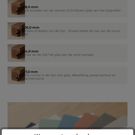
8,0 mm
De breedte van de voorste of zichtbare zijde van het lijstprofiel.
16,0 mm
Dikte of diepte van de lijst - Zoveel steekt de lijst van de muur
af.
4,0 mm
Hoe ver de lijst het glas aan de rand overlapt
7,0 mm
De ruimte in de lijst voor glas, afbeelding, passe-partout en
achterwand