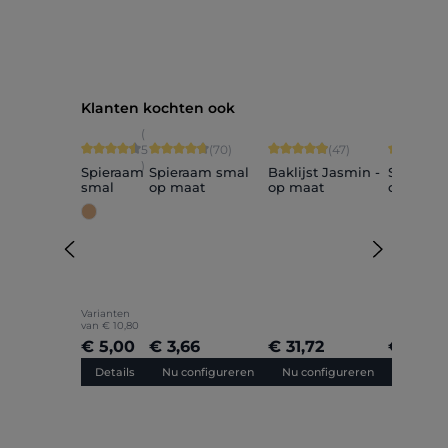
Productgalerij overslaan
Klanten kochten ook
(
Gemiddelde waardering van 4.6 van 5 sterren
Gemiddelde waardering van 4.84 van 5 sterren
Gemiddelde waardering van 4.
Gemiddeld
5
(70)
(47)
)
Spieraam
Spieraam smal
Baklijst Jasmin -
Spieraa
smal
op maat
op maat
op maat
Varianten
van
€ 10,80
€ 5,00
€ 3,66
€ 31,72
€ 4,27
Details
Nu configureren
Nu configureren
Nu conf