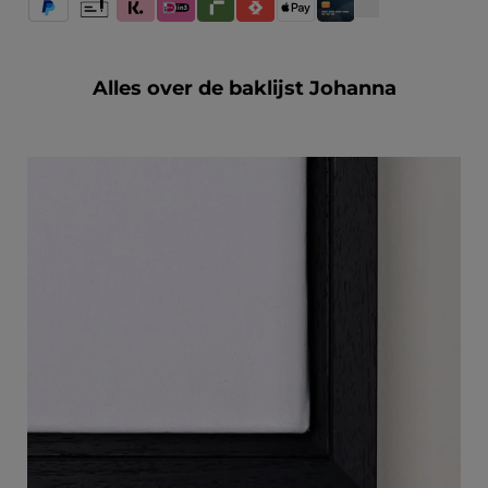
PayPal
Vooruitbetaling
Klarna (Achteraf betalen / In delen betalen / Direct betale
iDeal IN3
Riverty
Satispay
Apple Pay
Creditcard / Betaalpas
Alles over de baklijst Johanna