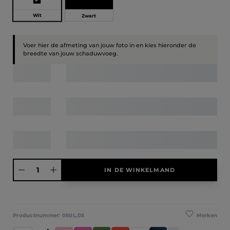
Wit
Zwart
Voer hier de afmeting van jouw foto in en kies hieronder de
breedte van jouw schaduwvoeg.
Producthoeveelheid: Voer de gewenste hoeveelheid in of gebruik de knoppen
IN DE WINKELMAND
Merken
Productnummer:
050L,05