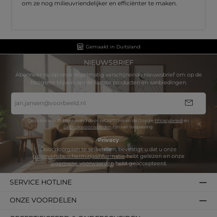
om ze nog milieuvriendelijker en efficiënter te maken.
Gemaakt in Duitsland
NIEUWSBRIEF
Abonneer nu op onze regelmatig verschijnende nieuwsbrief om op de
hoogtete blijven van de laatste producten en aanbiedingen.
E-
mailadres
*
Deze site wordt beschermd door reCAPTCHA en de Google
Privacybeleid
en
Gebruiksvoorwaarden
zijn van toepassing.
Privacy
Door doorgaan te selecteren, bevestigt u dat u onze
gegevensbeschermingsinformatie
hebt gelezen en onze
algemene voorwaarden
hebt geaccepteerd.
SERVICE HOTLINE
ONZE VOORDELEN