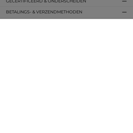
GECERTIFICEERD & ONDERSCHEIDEN
BETALINGS- & VERZENDMETHODEN
OVER ONS
ONZE COMMUNITIES
DIENSTEN
INFORMATIE
POPULAIRE CATEGORIEËN
POPULAIRE FORMATEN
POPULAIRE KLEUREN
MEEST GEZOCHT
Alle prijzen incl. btw plus
verzendkosten
en eventuele bezorgkosten, indien niet
anders vermeld.
© 2026 Mijn Favoriete Fotolijst - Alle rechten voorbehouden.