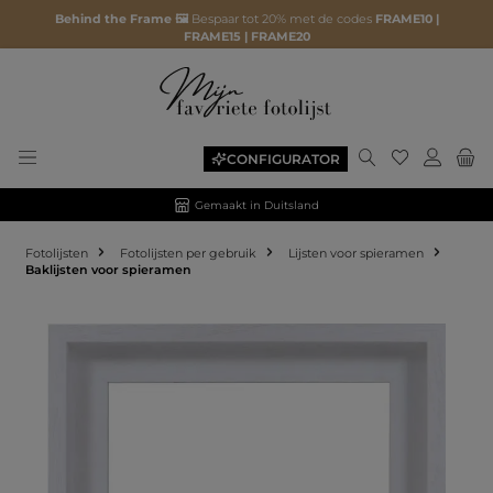
Behind the Frame 🖼️
Bespaar tot 20% met de codes
FRAME10 |
FRAME15 | FRAME20
CONFIGURATOR
Gemaakt in Duitsland
Fotolijsten
Fotolijsten per gebruik
Lijsten voor spieramen
Baklijsten voor spieramen
Afbeeldingengalerij overslaan