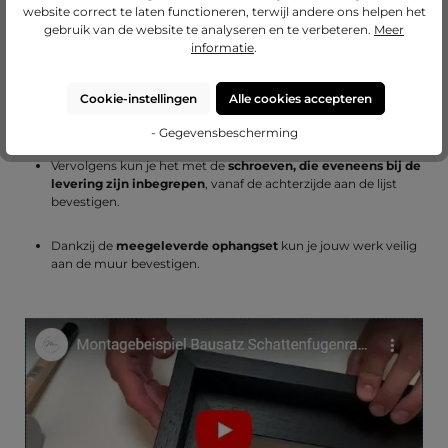
website correct te laten functioneren, terwijl andere ons helpen het
gebruik van de website te analyseren en te verbeteren.
Meer
informatie
.
Om jouw canvasdoek in de baklijst te monteren, worden door
ons vier gaten – midden aan elke zijde – voorgeboord.
Cookie-instellingen
Alle cookies accepteren
Je legt jouw canvasdoek in de lijst en centreert het.
- Gegevensbescherming
Vervolgens kun je het met de
schroeven, die eveneens bij de
levering zijn inbegrepen
, vanaf de achterzijde aan de lijst
bevestigen.
Dankzij de
meegeleverde ophangset
kun je jouw werk veilig
aan de muur bevestigen.