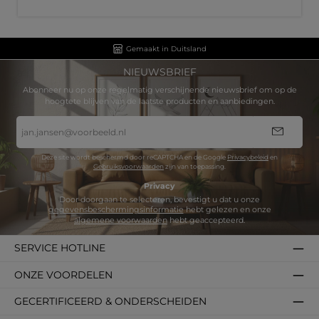
Gemaakt in Duitsland
NIEUWSBRIEF
Abonneer nu op onze regelmatig verschijnende nieuwsbrief om op de
hoogtete blijven van de laatste producten en aanbiedingen.
E-
mailadres
*
Deze site wordt beschermd door reCAPTCHA en de Google
Privacybeleid
en
Gebruiksvoorwaarden
zijn van toepassing.
Privacy
Door doorgaan te selecteren, bevestigt u dat u onze
gegevensbeschermingsinformatie
hebt gelezen en onze
algemene voorwaarden
hebt geaccepteerd.
SERVICE HOTLINE
ONZE VOORDELEN
GECERTIFICEERD & ONDERSCHEIDEN