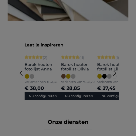
Productgalerij overslaan
Laat je inspireren
Gemiddelde waardering van 5 van 5 sterren
Gemiddelde waardering van 5 van 5 sterr
Gemiddelde waarderin
G
(2)
(11)
(1)
Barok houten
Barok houten
Barok houten
B
fotolijst Anna
fotolijst Olivia
fotolijst Lilly
f
Varianten van
€ 31,65
Varianten van
€ 28,70
Varianten van
€ 22,90
V
€ 38,00
€ 28,85
€ 27,45
Nu configureren
Nu configureren
Nu configureren
Onze diensten