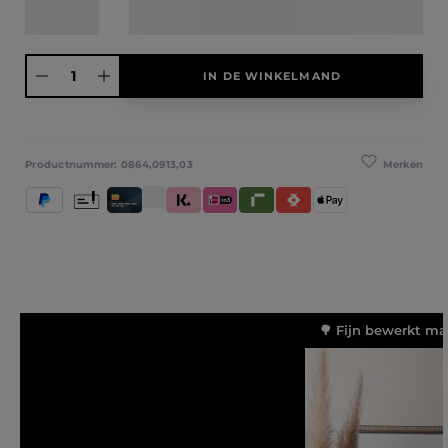
Producthoeveelheid: Voer de gewenste hoeveelheid in of gebruik de knoppen
IN DE WINKELMAND
Merken
Productnummer:
0864,0913,03
PayPal
Vooruitbetaling
Creditcard / Betaalpas
Klarna (Achteraf betalen / In delen betalen / Dir
iDeal IN3
Riverty
Satispay
Apple Pay
🌳 Fijn bewerkt ma