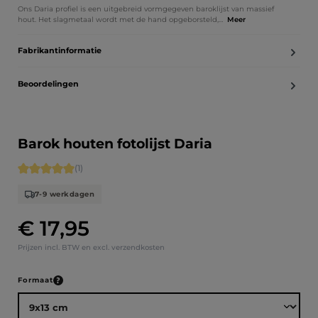
Ons Daria profiel is een uitgebreid vormgegeven baroklijst van massief
hout. Het slagmetaal wordt met de hand opgeborsteld,…
Meer
Fabrikantinformatie
Beoordelingen
Barok houten fotolijst Daria
Gemiddelde waardering van 5 van 5 sterren
(1)
7-9 werkdagen
€ 17,95
Normale prijs:
Prijzen incl. BTW en excl. verzendkosten
Selecteer
Formaat