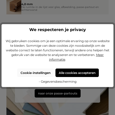
4,0 mm
De ruimte in de lijst voor glas, afbeelding, passe-partout en
achterwand
We respecteren je privacy
Wij gebruiken cookies om je een optimale ervaring op onze website
te bieden. Sommige van deze cookies zijn noodzakelijk om de
website correct te laten functioneren, terwijl andere ons helpen het
gebruik van de website te analyseren en te verbeteren.
Meer
informatie
.
Passend passe-partout?
Cookie-instellingen
Alle cookies accepteren
Verfraai je lijst met een hoogwaardig passe-
partout van Mijn Favoriete Lijst.
- Gegevensbescherming
naar onze passe-partouts