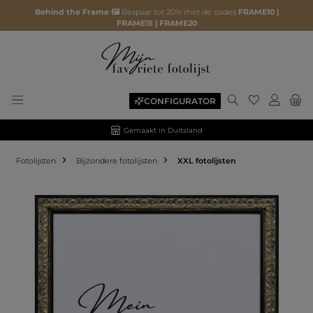
Behind the Frame 🖼️
Bespaar tot 20% met de codes
FRAME10 |
FRAME15 | FRAME20
CONFIGURATOR
Gemaakt in Duitsland
Fotolijsten
Bijzondere fotolijsten
XXL fotolijsten
Afbeeldingengalerij overslaan