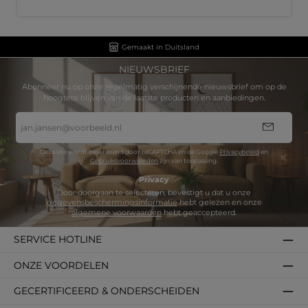
Gemaakt in Duitsland
NIEUWSBRIEF
Abonneer nu op onze regelmatig verschijnende nieuwsbrief om op de
hoogtete blijven van de laatste producten en aanbiedingen.
E-
mailadres
*
Deze site wordt beschermd door reCAPTCHA en de Google
Privacybeleid
en
Gebruiksvoorwaarden
zijn van toepassing.
Privacy
Door doorgaan te selecteren, bevestigt u dat u onze
gegevensbeschermingsinformatie
hebt gelezen en onze
algemene voorwaarden
hebt geaccepteerd.
SERVICE HOTLINE
ONZE VOORDELEN
GECERTIFICEERD & ONDERSCHEIDEN