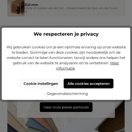
21,0 mm
Dikte of diepte van de lijst - Zoveel steekt de lijst van de muur
af.
We respecteren je privacy
Wij gebruiken cookies om je een optimale ervaring op onze website
te bieden. Sommige van deze cookies zijn noodzakelijk om de
website correct te laten functioneren, terwijl andere ons helpen het
gebruik van de website te analyseren en te verbeteren.
Meer
informatie
.
Passend passe-partout?
Cookie-instellingen
Alle cookies accepteren
Verfraai je lijst met een hoogwaardig passe-
partout van Mijn Favoriete Lijst.
- Gegevensbescherming
naar onze passe-partouts