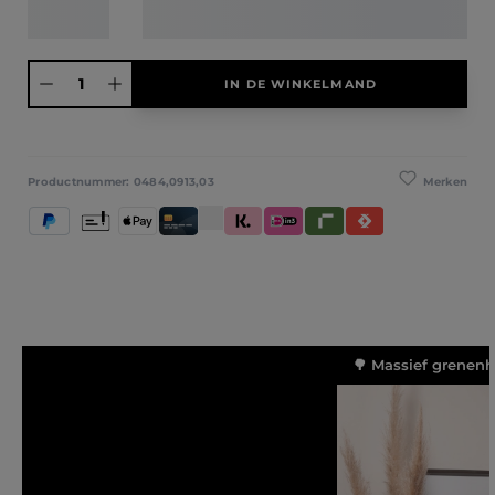
Producthoeveelheid: Voer de gewenste hoeveelheid in of gebruik de knoppen
IN DE WINKELMAND
Merken
Productnummer:
0484,0913,03
PayPal
Vooruitbetaling
Apple Pay
Creditcard / Betaalpas
Klarna (Achteraf betalen / In delen betale
iDeal IN3
Riverty
Satispay
🌳 Massief grenenh