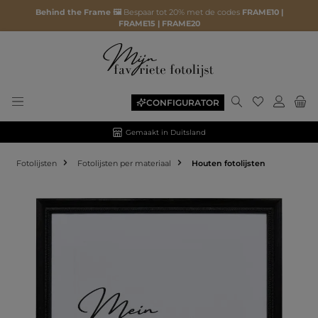
Behind the Frame 🖼️
Bespaar tot 20% met de codes
FRAME10 |
FRAME15 | FRAME20
CONFIGURATOR
Gemaakt in Duitsland
Fotolijsten
Fotolijsten per materiaal
Houten fotolijsten
Afbeeldingengalerij overslaan