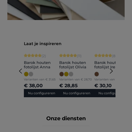
Productgalerij overslaan
Laat je inspireren
Gemiddelde waardering van 5 van 5 sterren
Gemiddelde waardering van 5 van 5 sterr
Gemiddelde waarderin
G
(2)
(11)
(8)
Barok houten
Barok houten
Barok houten
B
fotolijst Anna
fotolijst Olivia
fotolijst Irene
f
Varianten van
€ 31,65
Varianten van
€ 28,70
Varianten van
€ 25,10
V
€ 38,00
€ 28,85
€ 30,10
Nu configureren
Nu configureren
Nu configureren
Onze diensten