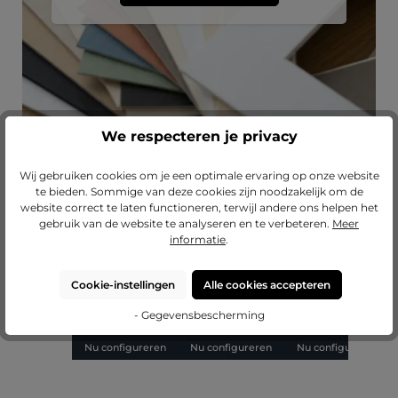
We respecteren je privacy
Wij gebruiken cookies om je een optimale ervaring op onze website
te bieden. Sommige van deze cookies zijn noodzakelijk om de
Productgalerij overslaan
Laat je inspireren
website correct te laten functioneren, terwijl andere ons helpen het
gebruik van de website te analyseren en te verbeteren.
Meer
Gemiddelde waardering van 5 van 5 sterr
Gemiddelde waarderin
G
(2)
(1)
informatie
.
Barok houten
Barok houten
Barok houten
B
fotolijst Anna op
fotolijst Olivia op
fotolijst Lilly op
f
maat
maat
maat
Cookie-instellingen
Alle cookies accepteren
- Gegevensbescherming
€ 30,81
€ 30,81
€ 33,33
€
Nu configureren
Nu configureren
Nu configureren