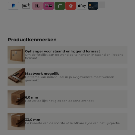
PayPal
Vooruitbetaling
Klarna (Achteraf betalen / In delen betalen / Direct betale
iDeal IN3
Riverty
Satispay
Apple Pay
Creditcard / Betaalpas
Productkenmerken
Ophanger voor staand en liggend formaat
Om de fotolijst aan de wand op te hangen in staand en liggend
formaat
Maatwerk mogelijk
Dit frame kan individueel in jouw gewenste maat worden
gemaakt.
6,0 mm
Hoe ver de lijst het glas aan de rand overlapt
33,0 mm
De breedte van de voorste of zichtbare zijde van het lijstprofiel.