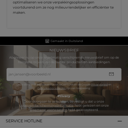
optimaliseren we onze verpakkingsoplossingen
voortdurend om ze nog milieuvriendelijker en efficiënter te
maken.
Gemaakt in Duitsland
NIEUWSBRIEF
Abonneer nu op onze regelmatig verschijnende nieuwsbrief om op de
hoogtete blijven van de laatste producten en aanbiedingen.
E-
mailadres
*
Deze site wordt beschermd door reCAPTCHA en de Google
Privacybeleid
en
Gebruiksvoorwaarden
zijn van toepassing.
Privacy
Door doorgaan te selecteren, bevestigt u dat u onze
gegevensbeschermingsinformatie
hebt gelezen en onze
algemene voorwaarden
hebt geaccepteerd.
SERVICE HOTLINE