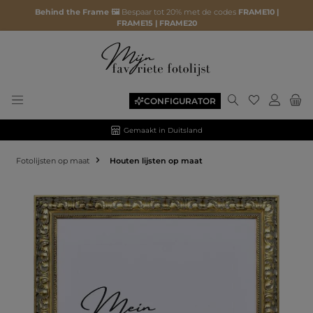
Behind the Frame 🖼️
Bespaar tot 20% met de codes
FRAME10 |
FRAME15 | FRAME20
CONFIGURATOR
Gemaakt in Duitsland
Fotolijsten op maat
Houten lijsten op maat
Afbeeldingengalerij overslaan