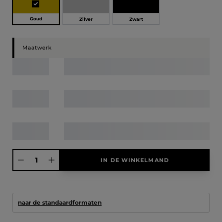
Goud
Zilver
Zwart
Maatwerk
Producthoeveelheid: Voer de gewenste hoeveelheid in of gebruik de knoppen
IN DE WINKELMAND
naar de standaardformaten