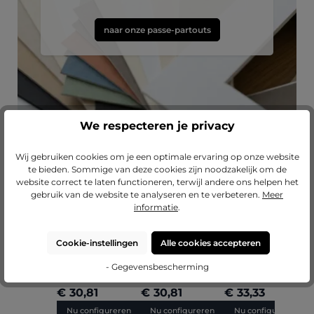
naar onze passe-partouts
We respecteren je privacy
Wij gebruiken cookies om je een optimale ervaring op onze website
te bieden. Sommige van deze cookies zijn noodzakelijk om de
website correct te laten functioneren, terwijl andere ons helpen het
Productgalerij overslaan
Laat je inspireren
gebruik van de website te analyseren en te verbeteren.
Meer
informatie
.
Gemiddelde waardering van 5 van 5 sterr
Gemiddelde waarderin
G
(2)
(1)
Barok houten
Barok houten
Barok houten
B
Cookie-instellingen
Alle cookies accepteren
fotolijst Anna op
fotolijst Olivia op
fotolijst Lilly op
f
maat
maat
maat
- Gegevensbescherming
€ 30,81
€ 30,81
€ 33,33
€
Nu configureren
Nu configureren
Nu configureren