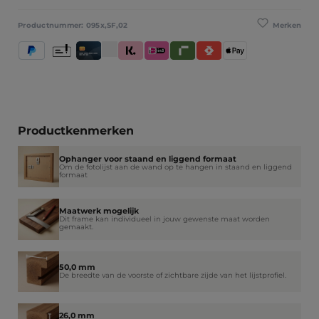
Merken
Productnummer:
095x,SF,02
PayPal
Vooruitbetaling
Creditcard / Betaalpas
Klarna (Achteraf betalen / In delen betalen / Dir
iDeal IN3
Riverty
Satispay
Apple Pay
Productkenmerken
Ophanger voor staand en liggend formaat
Om de fotolijst aan de wand op te hangen in staand en liggend
formaat
Maatwerk mogelijk
Dit frame kan individueel in jouw gewenste maat worden
gemaakt.
50,0 mm
De breedte van de voorste of zichtbare zijde van het lijstprofiel.
26,0 mm