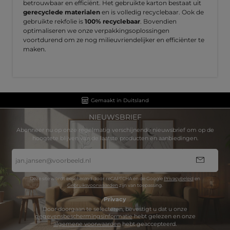
betrouwbaar en efficiënt. Het gebruikte karton bestaat uit
gerecyclede materialen
en is volledig recyclebaar. Ook de
gebruikte rekfolie is
100% recyclebaar
. Bovendien
optimaliseren we onze verpakkingsoplossingen
voortdurend om ze nog milieuvriendelijker en efficiënter te
maken.
Gemaakt in Duitsland
NIEUWSBRIEF
Abonneer nu op onze regelmatig verschijnende nieuwsbrief om op de
hoogtete blijven van de laatste producten en aanbiedingen.
E-
mailadres
*
Deze site wordt beschermd door reCAPTCHA en de Google
Privacybeleid
en
Gebruiksvoorwaarden
zijn van toepassing.
Privacy
Door doorgaan te selecteren, bevestigt u dat u onze
gegevensbeschermingsinformatie
hebt gelezen en onze
algemene voorwaarden
hebt geaccepteerd.