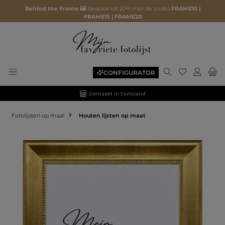
Behind the Frame 🖼️
Bespaar tot 20% met de codes
FRAME10 |
FRAME15 | FRAME20
CONFIGURATOR
Gemaakt in Duitsland
Fotolijsten op maat
Houten lijsten op maat
Afbeeldingengalerij overslaan