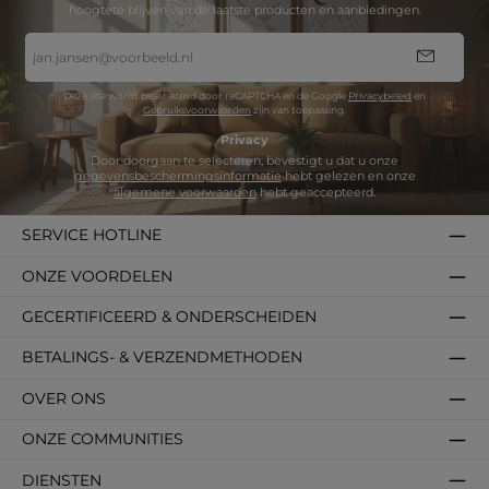
hoogtete blijven van de laatste producten en aanbiedingen.
E-
mailadres
*
Deze site wordt beschermd door reCAPTCHA en de Google
Privacybeleid
en
Gebruiksvoorwaarden
zijn van toepassing.
Privacy
Door doorgaan te selecteren, bevestigt u dat u onze
gegevensbeschermingsinformatie
hebt gelezen en onze
algemene voorwaarden
hebt geaccepteerd.
SERVICE HOTLINE
ONZE VOORDELEN
GECERTIFICEERD & ONDERSCHEIDEN
BETALINGS- & VERZENDMETHODEN
OVER ONS
ONZE COMMUNITIES
DIENSTEN