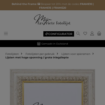
Behind the Frame 🖼️
Bespaar tot 20% met de codes
FRAME10 |
FRAME15 | FRAME20
CONFIGURATOR
Gemaakt in Duitsland
Fotolijsten
Fotolijsten per gebruik
Lijsten voor spieramen
Lijsten met hoge sponning / grote inlegdiepte
Afbeeldingengalerij overslaan