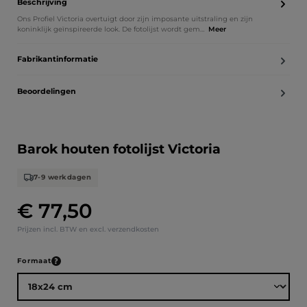
Beschrijving
Ons Profiel Victoria overtuigt door zijn imposante uitstraling en zijn
koninklijk geïnspireerde look. De fotolijst wordt gem…
Meer
Fabrikantinformatie
Beoordelingen
Barok houten fotolijst Victoria
7-9 werkdagen
€ 77,50
Normale prijs:
Prijzen incl. BTW en excl. verzendkosten
Selecteer
Formaat