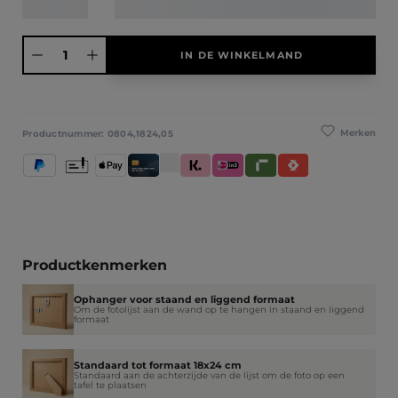
Producthoeveelheid: Voer de gewenste hoeveelheid in of gebruik de knoppen
IN DE WINKELMAND
Merken
Productnummer:
0804,1824,05
PayPal
Vooruitbetaling
Apple Pay
Creditcard / Betaalpas
Klarna (Achteraf betalen / In delen betale
iDeal IN3
Riverty
Satispay
Productkenmerken
Ophanger voor staand en liggend formaat
Om de fotolijst aan de wand op te hangen in staand en liggend
formaat
Standaard tot formaat 18x24 cm
Standaard aan de achterzijde van de lijst om de foto op een
tafel te plaatsen