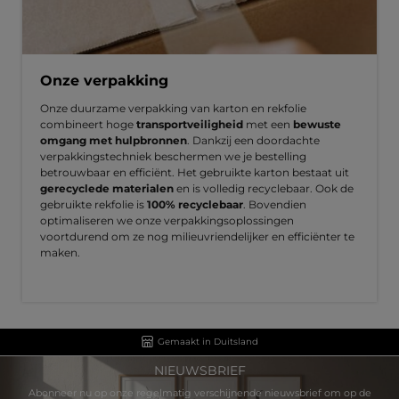
Onze verpakking
Onze duurzame verpakking van karton en rekfolie
combineert hoge
transportveiligheid
met een
bewuste
omgang met hulpbronnen
. Dankzij een doordachte
verpakkingstechniek beschermen we je bestelling
betrouwbaar en efficiënt. Het gebruikte karton bestaat uit
gerecyclede materialen
en is volledig recyclebaar. Ook de
gebruikte rekfolie is
100% recyclebaar
. Bovendien
optimaliseren we onze verpakkingsoplossingen
voortdurend om ze nog milieuvriendelijker en efficiënter te
maken.
Gemaakt in Duitsland
NIEUWSBRIEF
Abonneer nu op onze regelmatig verschijnende nieuwsbrief om op de