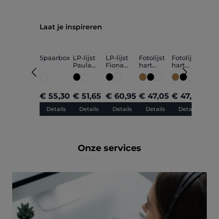
Productgalerij overslaan
Laat je inspireren
Spaarbox
LP-lijst
LP-lijst
Fotolijst
Fotolijst
Foto
Paula
Fiona
hart
hart
hart
klein
klein
"Mooi dat
"Mama"
"pa
je er
30x30cm
30x
bent"
30x30cm
€ 55,30
€ 51,65
€ 60,95
€ 47,05
€ 47,05
€ 4
Details
Details
Details
Details
Details
De
Onze services