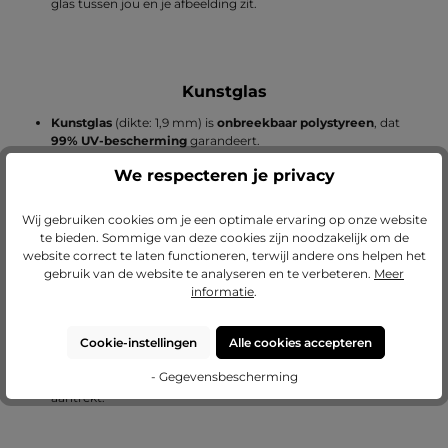
glas tussen jou en je afbeelding zit.
Kunstglas
Kunstglas
(dikte: 1,9 mm) is
onbreekbaar polystyreen
, dat
99% UV-bescherming
garandeert.
We respecteren je privacy
Ons kunstglas heeft een ontspiegelde zijde, zodat het
optioneel ook als ontspiegeld glas gebruikt kan worden. Let
Wij gebruiken cookies om je een optimale ervaring op onze website
op: Omdat kunstglas krasgevoelig is, wordt het
aan beide
te bieden. Sommige van deze cookies zijn noodzakelijk om de
zijden voorzien van een beschermfolie
, die voor gebruik
website correct te laten functioneren, terwijl andere ons helpen het
verwijderd moet worden.
gebruik van de website te analyseren en te verbeteren.
Meer
informatie
.
Een groot voordeel van kunstglas is het
lage gewicht
.
Cookie-instellingen
Alle cookies accepteren
Kunstwerken zoals krijttekeningen en houtskooltekeningen
moet je niet inlijsten met kunstglas, omdat dit elektrostatisch
- Gegevensbescherming
kan opladen en daardoor de afzonderlijke kleurdeeltjes
aantrekt.