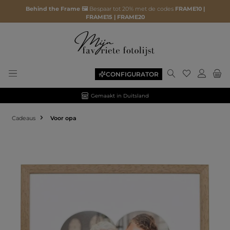
Behind the Frame 🖼️
Bespaar tot 20% met de codes
FRAME10 |
FRAME15 | FRAME20
CONFIGURATOR
Gemaakt in Duitsland
Cadeaus
Voor opa
Afbeeldingengalerij overslaan