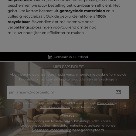
beschermen we jouw bestelling betrouwbaar en efficiënt. Het
gebruikte karton bestaat uit
gerecyclede materialen
en is
volledig recyclebaar. Ook de gebruikte rekfolie is
100%
recyclebaar
. Bovendien optimaliseren we onze
verpakkingsoplossingen voortdurend om ze nog
milieuvriendelijker en efficiënter te maken.
Gemaakt in Duitsland
NIEUWSBRIEF
Abonneer nu op onze regelmatig verschijnende nieuwsbrief om op de
hoogtete blijven van de laatste producten en aanbiedingen.
E-
mailadres
*
Deze site wordt beschermd door reCAPTCHA en de Google
Privacybeleid
en
Gebruiksvoorwaarden
zijn van toepassing.
Privacy
Door doorgaan te selecteren, bevestigt u dat u onze
gegevensbeschermingsinformatie
hebt gelezen en onze
algemene voorwaarden
hebt geaccepteerd.