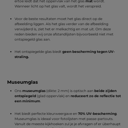
ertoe leidt dat het oppervlak van het glas
mat
wordt.
Wanneer licht op het glas valt, wordt het verspreid.
Voor de beste resultaten moet het glas direct op de
afbeelding liggen. Als het glas verder van de afbeelding
verwijderd is, ziet het er melkachtig en mat uit. Om deze
reden bieden wij onze afstandlijsten bijvoorbeeld niet met
ontspiegeld glas aan.
Het ontspiegelde glas biedt
geen
bescherming tegen UV-
straling.
Museumglas
Ons
museumglas
(dikte: 2 mm) is optisch aan
beide zijden
ontspiegeld
(glad oppervlak) en
reduceert zo de reflectie tot
een minimum
.
Het biedt perfecte kleurweergave en
70% UV-bescherming
.
Museumglas is ideaal voor fotolijsten met passe-partouts.
Vanuit de meeste kijkhoeken zul je je afvragen of er überhaupt