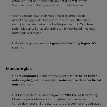
ertoe leidt dat het oppervlak van het glas
mat
wordt.
Wanneer licht op het glas valt, wordt het verspreid.
Voor de beste resultaten moet het glas direct op de
afbeelding liggen. Als het glas verder van de afbeelding
verwijderd is, ziet het er melkachtig en mat uit. Om deze
reden bieden wij onze afstandlijsten bijvoorbeeld niet met
ontspiegeld glas aan.
Het ontspiegelde glas biedt
geen
bescherming tegen UV-
straling.
Museumglas
Ons
museumglas
(dikte: 2 mm) is optisch aan
beide zijden
ontspiegeld
(glad oppervlak) en
reduceert zo de reflectie tot
een minimum
.
Het biedt perfecte kleurweergave en
70% UV-bescherming
.
Museumglas is ideaal voor fotolijsten met passe-partouts.
Vanuit de meeste kijkhoeken zul je je afvragen of er überhaupt