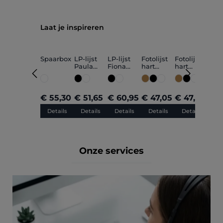
Productgalerij overslaan
Laat je inspireren
Spaarbox
LP-lijst
LP-lijst
Fotolijst
Fotolijst
Foto
Paula
Fiona
hart
hart
hart
klein
klein
"Mooi dat
"Mama"
"pa
je er
30x30cm
30x
bent"
30x30cm
€ 55,30
€ 51,65
€ 60,95
€ 47,05
€ 47,05
€ 4
Details
Details
Details
Details
Details
De
Onze services