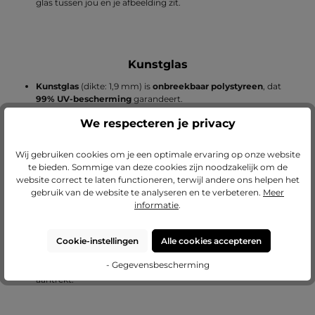
glas tussen jou en je afbeelding zit.
Kunstglas
Kunstglas
(dikte: 1,9 mm) is
onbreekbaar polystyreen
, dat
99% UV-bescherming
garandeert.
We respecteren je privacy
Ons kunstglas heeft een ontspiegelde zijde, zodat het
optioneel ook als ontspiegeld glas gebruikt kan worden. Let
Wij gebruiken cookies om je een optimale ervaring op onze website
op: Omdat kunstglas krasgevoelig is, wordt het
aan beide
te bieden. Sommige van deze cookies zijn noodzakelijk om de
zijden voorzien van een beschermfolie
, die voor gebruik
website correct te laten functioneren, terwijl andere ons helpen het
verwijderd moet worden.
gebruik van de website te analyseren en te verbeteren.
Meer
informatie
.
Een groot voordeel van kunstglas is het
lage gewicht
.
Cookie-instellingen
Alle cookies accepteren
Kunstwerken zoals krijttekeningen en houtskooltekeningen
moet je niet inlijsten met kunstglas, omdat dit elektrostatisch
- Gegevensbescherming
kan opladen en daardoor de afzonderlijke kleurdeeltjes
aantrekt.