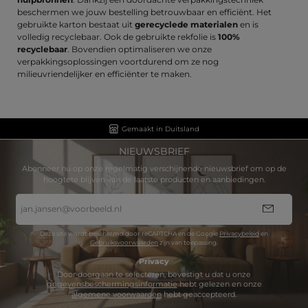
beschermen we jouw bestelling betrouwbaar en efficiënt. Het
gebruikte karton bestaat uit
gerecyclede materialen
en is
volledig recyclebaar. Ook de gebruikte rekfolie is
100%
recyclebaar
. Bovendien optimaliseren we onze
verpakkingsoplossingen voortdurend om ze nog
milieuvriendelijker en efficiënter te maken.
Gemaakt in Duitsland
NIEUWSBRIEF
Abonneer nu op onze regelmatig verschijnende nieuwsbrief om op de
hoogtete blijven van de laatste producten en aanbiedingen.
E-
mailadres
*
Deze site wordt beschermd door reCAPTCHA en de Google
Privacybeleid
en
Gebruiksvoorwaarden
zijn van toepassing.
Privacy
Door doorgaan te selecteren, bevestigt u dat u onze
gegevensbeschermingsinformatie
hebt gelezen en onze
algemene voorwaarden
hebt geaccepteerd.