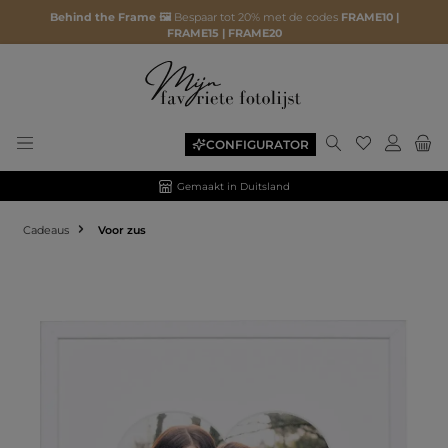
Behind the Frame 🖼️
Bespaar tot 20% met de codes
FRAME10 |
FRAME15 | FRAME20
CONFIGURATOR
Gemaakt in Duitsland
Cadeaus
Voor zus
Afbeeldingengalerij overslaan