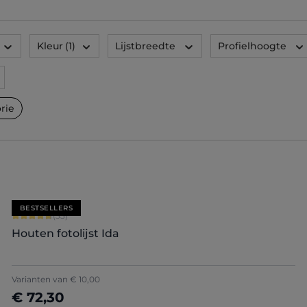
Kleur
(1)
Lijstbreedte
Profielhoogte
rie
BESTSELLERS
Gemiddelde waardering van 4.79 van 5 sterren
(33)
Houten fotolijst Ida
Varianten van
€ 10,00
€ 72,30