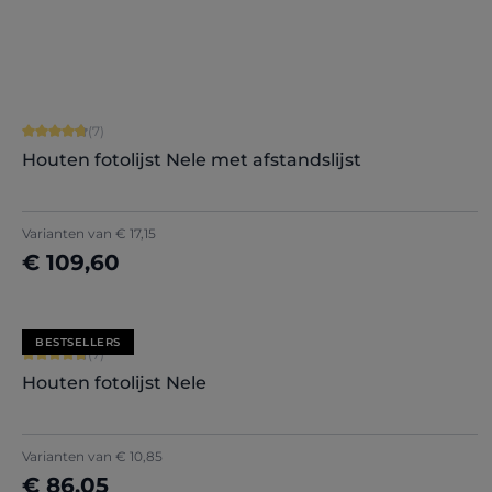
+
5
Nu configureren
Gemiddelde waardering van 4.71 van 5 sterren
(7)
Houten fotolijst Nele met afstandslijst
+
5
Varianten van
€ 17,15
€ 109,60
Nu configureren
BESTSELLERS
Gemiddelde waardering van 4.71 van 5 sterren
(7)
Houten fotolijst Nele
+
5
Varianten van
€ 10,85
€ 86,05