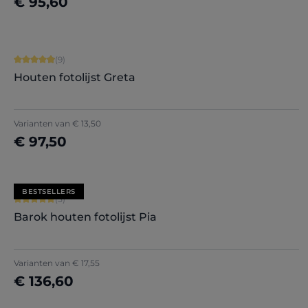
€ 95,60
Nu configureren
Gemiddelde waardering van 4.89 van 5 sterren
(9)
Houten fotolijst Greta
+
8
Varianten van
€ 13,50
€ 97,50
Nu configureren
BESTSELLERS
Gemiddelde waardering van 5 van 5 sterren
(5)
Barok houten fotolijst Pia
Varianten van
€ 17,55
€ 136,60
Nu configureren