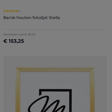
Gemiddelde waardering van 5 van 5 sterren
(1)
Barok houten fotolijst Stella
Varianten van
€ 18,00
€ 153,25
Nu configureren