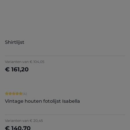
Nu configureren
Shirtlijst
Varianten van
€ 104,05
€ 161,20
Details
Gemiddelde waardering van 5 van 5 sterren
(4)
Vintage houten fotolijst Isabella
Varianten van
€ 20,45
€ 140,70