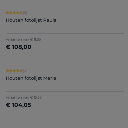
Gemiddelde waardering van 5 van 5 sterren
(5)
Houten fotolijst Paula
+
8
Varianten van
€ 11,55
€ 108,00
Nu configureren
Gemiddelde waardering van 5 van 5 sterren
(4)
Houten fotolijst Merle
Varianten van
€ 15,55
€ 104,05