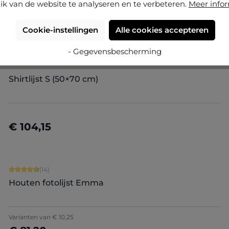
ik van de website te analyseren en te verbeteren.
Meer info
Cookie-instellingen
Alle cookies accepteren
- Gegevensbescherming
Shirtlijst S (50×70 cm)
€ 104,15
Nu configureren
Gemiddelde waardering van 4.86 van 5 sterren
(14)
Houten fotolijst Emma
+
9
Varianten van
€ 10,25