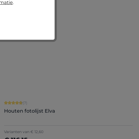
rmatie
.
Nu configureren
Gemiddelde waardering van 4.86 van 5 sterren
(7)
Houten fotolijst Elva
Varianten van
€ 12,60