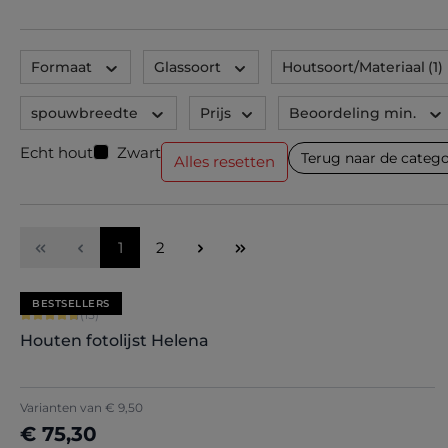
Formaat
Glassoort
Houtsoort/Materiaal
(1)
spouwbreedte
Prijs
Beoordeling min.
Echt hout
Zwart
Terug naar de catego
Alles resetten
Pagina
Pagina
1
2
BESTSELLERS
Gemiddelde waardering van 4.8 van 5 sterren
(15)
Houten fotolijst Helena
Varianten van
€ 9,50
€ 75,30