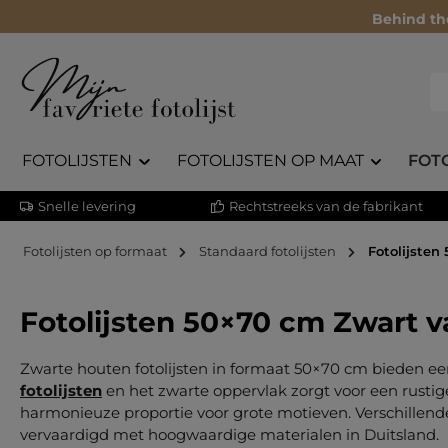
Behind th
FOTOLIJSTEN
FOTOLIJSTEN OP MAAT
FOT
Snelle levering
Rechtstreeks van de fabrikant
Fotolijsten op formaat
Standaard fotolijsten
Fotolijsten
Fotolijsten 50×70 cm Zwart 
Zwarte houten fotolijsten in formaat 50×70 cm bieden een
fotolijsten
en het zwarte oppervlak zorgt voor een rustig
harmonieuze proportie voor grote motieven. Verschillend
vervaardigd met hoogwaardige materialen in Duitsland.