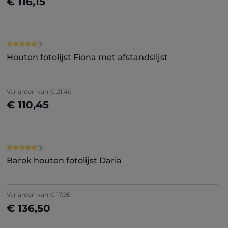
€ 116,15
Nu configureren
Gemiddelde waardering van 5 van 5 sterren
(1)
Houten fotolijst Fiona met afstandslijst
Varianten van
€ 21,40
€ 110,45
Nu configureren
Gemiddelde waardering van 5 van 5 sterren
(1)
Barok houten fotolijst Daria
Varianten van
€ 17,95
€ 136,50
Nu configureren