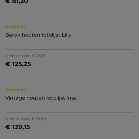
€ 81,20
Nu configureren
Gemiddelde waardering van 5 van 5 sterren
(1)
Barok houten fotolijst Lilly
Varianten van
€ 22,90
€ 125,25
Nu configureren
Gemiddelde waardering van 5 van 5 sterren
(2)
Vintage houten fotolijst Insa
Varianten van
€ 23,80
€ 139,15
Nu configureren