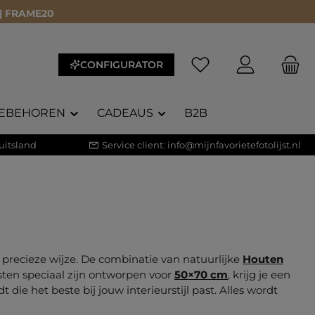
 | FRAME20
Je hebt 0 items op je 
CONFIGURATOR
EBEHOREN
CADEAUS
B2B
uitsland
Service client:
info@mijnfavorietefotolijst.nl
 precieze wijze. De combinatie van natuurlijke
Houten
sten speciaal zijn ontworpen voor
50×70 cm
, krijg je een
t die het beste bij jouw interieurstijl past. Alles wordt