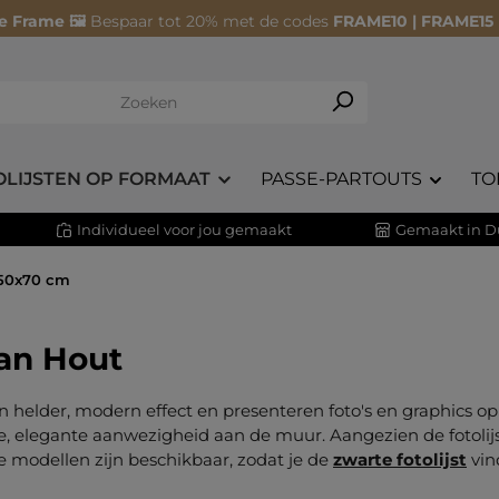
e Frame 🖼️
Bespaar tot 20% met de codes
FRAME10 | FRAME15
OLIJSTEN OP FORMAAT
PASSE-PARTOUTS
TO
Individueel voor jou gemaakt
Gemaakt in D
 50x70 cm
van Hout
 helder, modern effect en presenteren foto's en graphics op
e, elegante aanwezigheid aan de muur. Aangezien de fotolij
e modellen zijn beschikbaar, zodat je de
zwarte fotolijst
vind