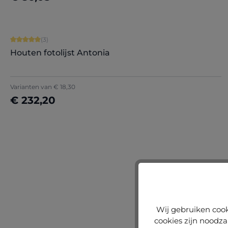
Nu configureren
Gemiddelde waardering van 5 van 5 sterren
(3)
Houten fotolijst Antonia
Varianten van
€ 18,30
€ 232,20
Wij gebruiken cook
cookies zijn noodza