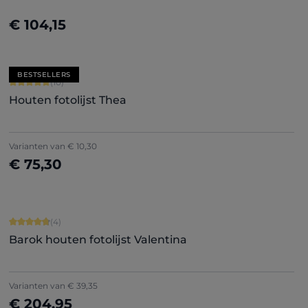
€ 104,15
Nu configureren
BESTSELLERS
Gemiddelde waardering van 5 van 5 sterren
(10)
Houten fotolijst Thea
Varianten van
€ 10,30
€ 75,30
Nu configureren
Gemiddelde waardering van 4.75 van 5 sterren
(4)
Barok houten fotolijst Valentina
Varianten van
€ 39,35
€ 204,95