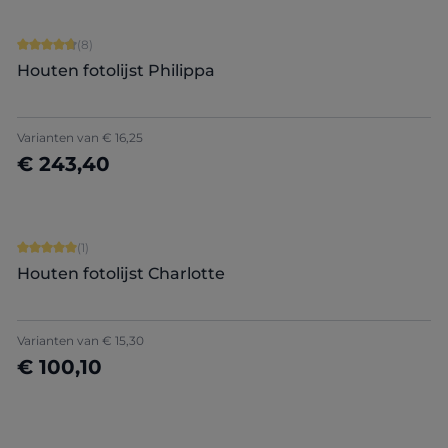
Gemiddelde waardering van 4.75 van 5 sterren
(8)
Houten fotolijst Philippa
Varianten van
€ 16,25
€ 243,40
Nu configureren
Gemiddelde waardering van 5 van 5 sterren
(1)
Houten fotolijst Charlotte
Varianten van
€ 15,30
€ 100,10