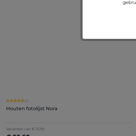
gebru
Nu configureren
Gemiddelde waardering van 5 van 5 sterren
(2)
Houten fotolijst Nora
Varianten van
€ 13,90