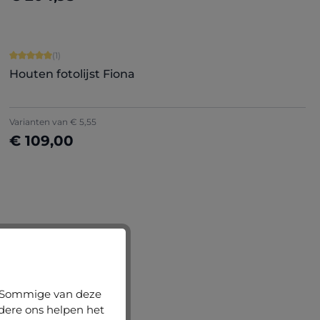
Nu configureren
Gemiddelde waardering van 5 van 5 sterren
(1)
Houten fotolijst Fiona
Varianten van
€ 5,55
€ 109,00
n. Sommige van deze
ndere ons helpen het