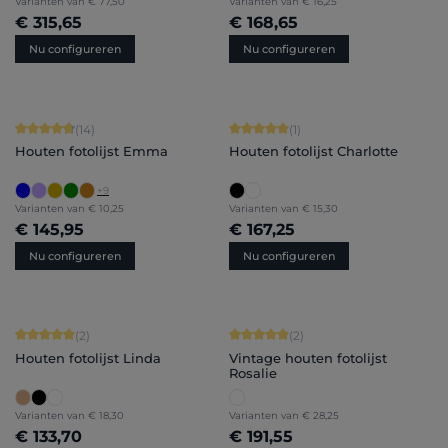
Varianten van
€ 77,50
Varianten van
€ 16,25
€ 315,65
€ 168,65
Nu configureren
Nu configureren
Gemiddelde waardering van 4.86 van 5 sterren
Gemiddelde waardering van 5 van 5 
(14)
(1)
Houten fotolijst Emma
Houten fotolijst Charlotte
+
9
Varianten van
€ 10,25
Varianten van
€ 15,30
€ 145,95
€ 167,25
Nu configureren
Nu configureren
Gemiddelde waardering van 5 van 5 sterren
Gemiddelde waardering van 5 van 5 
(2)
(2)
Houten fotolijst Linda
Vintage houten fotolijst
Rosalie
Varianten van
€ 18,30
Varianten van
€ 28,25
€ 133,70
€ 191,55