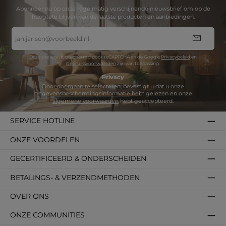
Abonneer nu op onze regelmatig verschijnende nieuwsbrief om op de
hoogtete blijven van de laatste producten en aanbiedingen.
E-
mailadres
*
Deze site wordt beschermd door reCAPTCHA en de Google
Privacybeleid
en
Gebruiksvoorwaarden
zijn van toepassing.
Privacy
Door doorgaan te selecteren, bevestigt u dat u onze
gegevensbeschermingsinformatie
hebt gelezen en onze
algemene voorwaarden
hebt geaccepteerd.
SERVICE HOTLINE
ONZE VOORDELEN
GECERTIFICEERD & ONDERSCHEIDEN
BETALINGS- & VERZENDMETHODEN
OVER ONS
ONZE COMMUNITIES