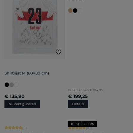
Shirtlijst M (60×80 cm)
Varianten van
€ 104,05
€ 135,90
€ 199,25
Nu configureren
Details
BESTSELLERS
Gemiddelde waardering van 5 van 5 sterren
Gemiddelde waardering van 5 van 5 
(5)
(10)