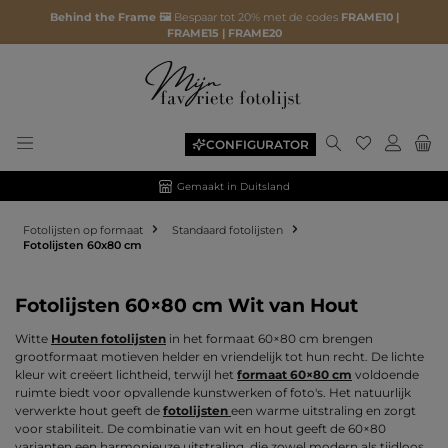
Behind the Frame 🖼️
Bespaar tot 20% met de codes
FRAME10 |
FRAME15 | FRAME20
Je hebt 0 ite
CONFIGURATOR
Gemaakt in Duitsland
Fotolijsten op formaat
Standaard fotolijsten
Fotolijsten 60x80 cm
Fotolijsten 60×80 cm Wit van Hout
Witte
Houten fotolijsten
in het formaat 60×80 cm brengen
grootformaat motieven helder en vriendelijk tot hun recht. De lichte
kleur wit creëert lichtheid, terwijl het
formaat 60×80 cm
voldoende
ruimte biedt voor opvallende kunstwerken of foto's. Het natuurlijk
verwerkte hout geeft de
fotolijsten
een warme uitstraling en zorgt
voor stabiliteit. De combinatie van wit en hout geeft de 60×80
varianten een harmonieuze uitstraling, die zowel modern als tijdloos