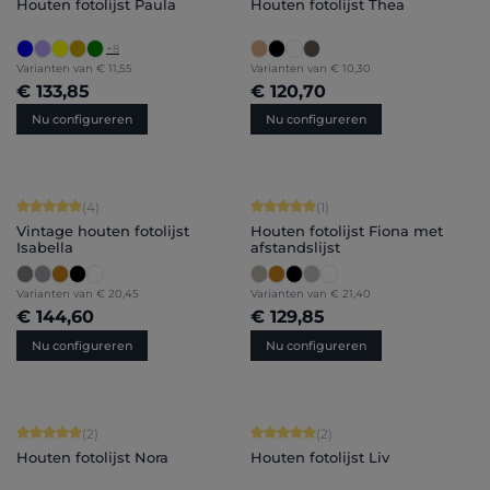
Houten fotolijst Paula
Houten fotolijst Thea
+
8
Varianten van
€ 11,55
Varianten van
€ 10,30
€ 133,85
€ 120,70
Nu configureren
Nu configureren
Gemiddelde waardering van 5 van 5 sterren
Gemiddelde waardering van 5 van 5 
(4)
(1)
Vintage houten fotolijst
Houten fotolijst Fiona met
Isabella
afstandslijst
Varianten van
€ 20,45
Varianten van
€ 21,40
€ 144,60
€ 129,85
Nu configureren
Nu configureren
Gemiddelde waardering van 5 van 5 sterren
Gemiddelde waardering van 5 van 5 
(2)
(2)
Houten fotolijst Nora
Houten fotolijst Liv