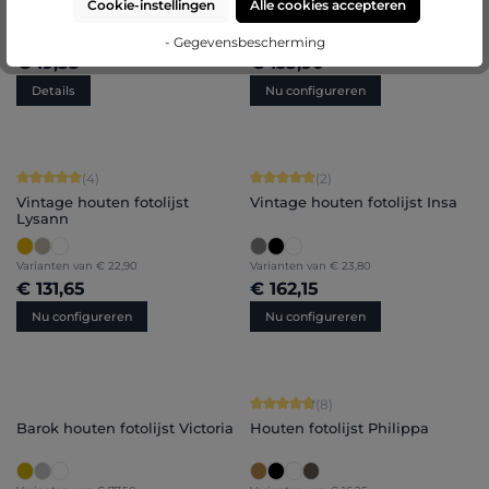
Cookie-instellingen
Alle cookies accepteren
- Gegevensbescherming
€ 19,55
€ 135,90
Details
Nu configureren
Gemiddelde waardering van 5 van 5 sterren
Gemiddelde waardering van 5 van 5 
(4)
(2)
Vintage houten fotolijst
Vintage houten fotolijst Insa
Lysann
Varianten van
€ 22,90
Varianten van
€ 23,80
€ 131,65
€ 162,15
Nu configureren
Nu configureren
Gemiddelde waardering van 4.75 van
(8)
Barok houten fotolijst Victoria
Houten fotolijst Philippa