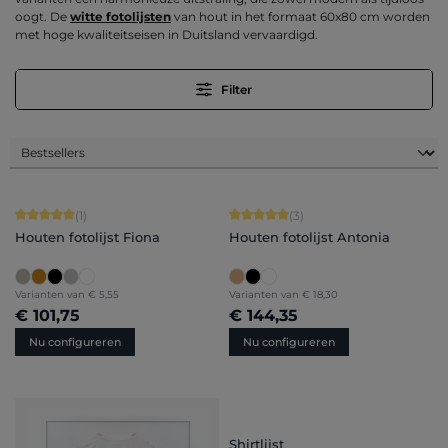
oogt. De
witte fotolijsten
van hout in het formaat 60x80 cm worden
met hoge kwaliteitseisen in Duitsland vervaardigd.
Filter
Gemiddelde waardering van 5 van 5 sterren
Gemiddelde waardering van 5 van 5 
(1)
(3)
Houten fotolijst Fiona
Houten fotolijst Antonia
Varianten van
€ 5,55
Varianten van
€ 18,30
€ 101,75
€ 144,35
Nu configureren
Nu configureren
Shirtlijst