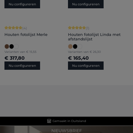
Nu configureren
Nu configureren
Gemiddelde waardering van 5 van 5 sterren
Gemiddelde waardering van 5 van 5 
(4)
(1)
Houten fotolijst Merle
Houten fotolijst Linda met
afstandslijst
Varianten van
€ 15,55
Varianten van
€ 26,30
€ 317,80
€ 165,40
Nu configureren
Nu configureren
Gemaakt in Duitsland
NIEUWSBRIEF