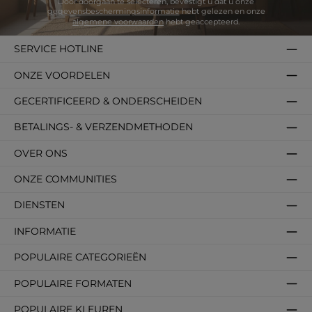
Door doorgaan te selecteren, bevestigt u dat u onze
gegevensbeschermingsinformatie
hebt gelezen en onze
algemene voorwaarden
hebt geaccepteerd.
SERVICE HOTLINE
ONZE VOORDELEN
GECERTIFICEERD & ONDERSCHEIDEN
BETALINGS- & VERZENDMETHODEN
OVER ONS
ONZE COMMUNITIES
DIENSTEN
INFORMATIE
POPULAIRE CATEGORIEËN
POPULAIRE FORMATEN
POPULAIRE KLEUREN