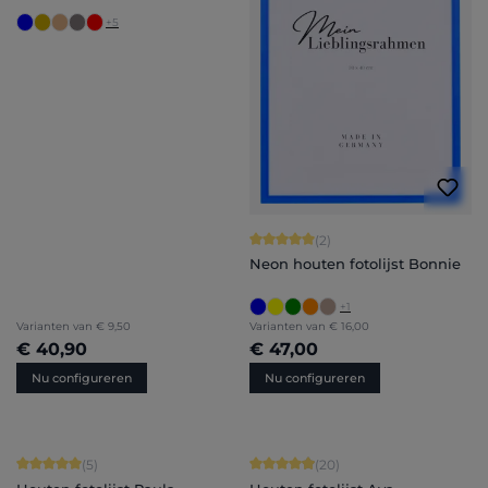
+
5
Gemiddelde waardering van 5 van 5 
(2)
Neon houten fotolijst Bonnie
+
1
Varianten van
€ 9,50
Varianten van
€ 16,00
€ 40,90
€ 47,00
Nu configureren
Nu configureren
Gemiddelde waardering van 5 van 5 sterren
Gemiddelde waardering van 4.9 van 
(5)
(20)