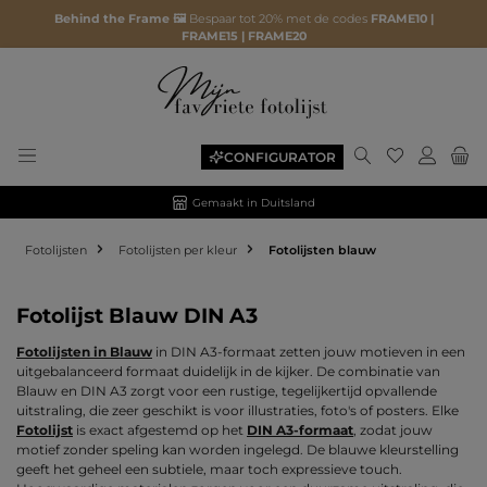
Behind the Frame 🖼️
Bespaar tot 20% met de codes
FRAME10 |
FRAME15 | FRAME20
Je hebt 0 ite
CONFIGURATOR
Gemaakt in Duitsland
Fotolijsten
Fotolijsten per kleur
Fotolijsten blauw
Fotolijst Blauw DIN A3
Fotolijsten in Blauw
in DIN A3-formaat zetten jouw motieven in een
uitgebalanceerd formaat duidelijk in de kijker. De combinatie van
Blauw en DIN A3 zorgt voor een rustige, tegelijkertijd opvallende
uitstraling, die zeer geschikt is voor illustraties, foto's of posters. Elke
Fotolijst
is exact afgestemd op het
DIN A3-formaat
, zodat jouw
motief zonder speling kan worden ingelegd. De blauwe kleurstelling
geeft het geheel een subtiele, maar toch expressieve touch.