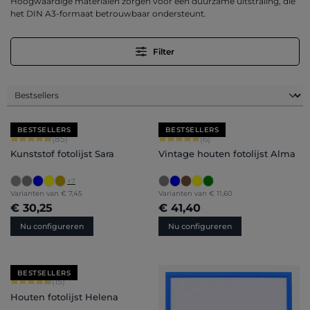
Hoogwaardige materialen zorgen voor een duurzame uitstraling, die
het DIN A3-formaat betrouwbaar ondersteunt.
Filter
BESTSELLERS
BESTSELLERS
Gemiddelde waardering van 4.71 van 5 sterren
Gemiddelde waardering van 5 van 5 
(85)
(6)
Kunststof fotolijst Sara
Vintage houten fotolijst Alma
+
7
Varianten van
€ 7,45
Varianten van
€ 11,60
€ 30,25
€ 41,40
Nu configureren
Nu configureren
BESTSELLERS
Gemiddelde waardering van 4.8 van 5 sterren
(15)
Houten fotolijst Helena