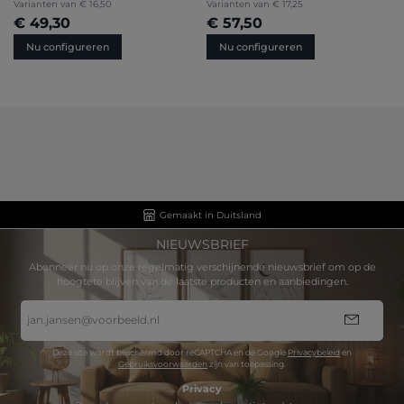
Varianten van
€ 16,50
Varianten van
€ 17,25
€ 49,30
€ 57,50
Nu configureren
Nu configureren
Gemaakt in Duitsland
NIEUWSBRIEF
Abonneer nu op onze regelmatig verschijnende nieuwsbrief om op de
hoogtete blijven van de laatste producten en aanbiedingen.
E-
mailadres
*
Deze site wordt beschermd door reCAPTCHA en de Google
Privacybeleid
en
Gebruiksvoorwaarden
zijn van toepassing.
Privacy