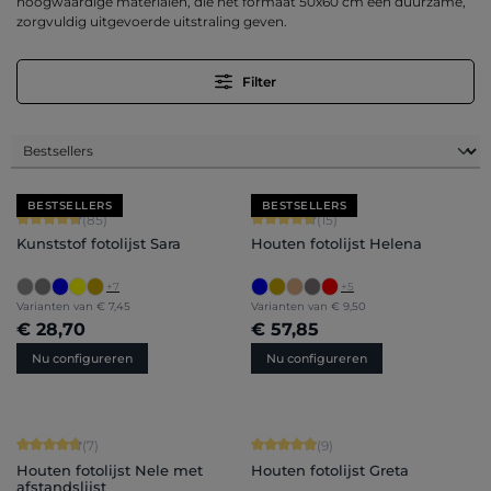
hoogwaardige materialen, die het formaat 50x60 cm een duurzame,
zorgvuldig uitgevoerde uitstraling geven.
Filter
BESTSELLERS
BESTSELLERS
Gemiddelde waardering van 4.71 van 5 sterren
Gemiddelde waardering van 4.8 van 
(85)
(15)
Kunststof fotolijst Sara
Houten fotolijst Helena
+
7
+
5
Varianten van
€ 7,45
Varianten van
€ 9,50
€ 28,70
€ 57,85
Nu configureren
Nu configureren
Gemiddelde waardering van 4.71 van 5 sterren
Gemiddelde waardering van 4.89 van
(7)
(9)
Houten fotolijst Nele met
Houten fotolijst Greta
afstandslijst