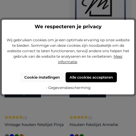
We respecteren je privacy
Wij gebruiken cookies om je een optimale ervaring op onze website
te bieden. Sommige van deze cookies zijn noodzakelijk om de
website correct te laten functioneren, terwijl andere ons helpen het
Gemiddelde waardering van 5 van 5 
(21)
gebruik van de website te analyseren en te verbeteren.
Meer
informatie
.
Aluminium fotolijst Mika
+
2
Cookie-instellingen
Alle cookies accepteren
Varianten van
€ 16,50
Varianten van
€ 17,25
€ 75,65
€ 98,95
- Gegevensbescherming
Nu configureren
Nu configureren
Gemiddelde waardering van 5 van 5 sterren
Gemiddelde waardering van 5 van 5 
(3)
(3)
Vintage houten fotolijst Finja
Houten fotolijst Annelie