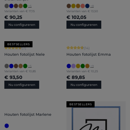
+
5
+
8
Varianten van
€ 17,15
Varianten van
€ 13,50
€ 90,25
€ 102,05
Nu configureren
Nu configureren
BESTSELLERS
Gemiddelde waardering van 4.71 van 5 sterren
Gemiddelde waardering van 4.86 van
(7)
(14)
Houten fotolijst Nele
Houten fotolijst Emma
+
5
+
9
Varianten van
€ 10,85
Varianten van
€ 10,25
€ 93,50
€ 89,85
Nu configureren
Nu configureren
BESTSELLERS
Houten fotolijst Marlene