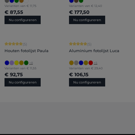
Varianten van
€ 11,75
Varianten van
€ 12,40
€ 87,55
€ 177,50
Nu configureren
Nu configureren
Gemiddelde waardering van 5 van 5 sterren
Gemiddelde waardering van 5 van 5 
(5)
(5)
Houten fotolijst Paula
Aluminium fotolijst Luca
+
8
+
5
Varianten van
€ 11,55
Varianten van
€ 29,40
€ 92,75
€ 106,15
Nu configureren
Nu configureren