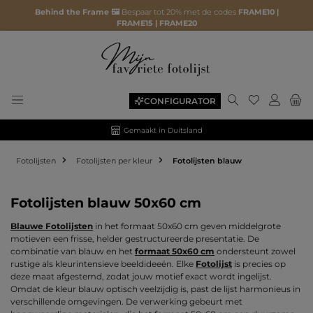
Behind the Frame 🖼️
Bespaar tot 20% met de codes
FRAME10 |
FRAME15 | FRAME20
Je hebt 0 ite
CONFIGURATOR
Gemaakt in Duitsland
Fotolijsten
Fotolijsten per kleur
Fotolijsten blauw
Fotolijsten blauw 50x60 cm
Blauwe Fotolijsten
in het formaat 50x60 cm geven middelgrote
motieven een frisse, helder gestructureerde presentatie. De
combinatie van blauw en het
formaat 50x60 cm
ondersteunt zowel
rustige als kleurintensieve beeldideeën. Elke
Fotolijst
is precies op
deze maat afgestemd, zodat jouw motief exact wordt ingelijst.
Omdat de kleur blauw optisch veelzijdig is, past de lijst harmonieus in
verschillende omgevingen. De verwerking gebeurt met