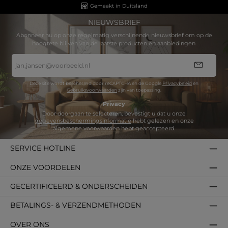
Gemaakt in Duitsland
NIEUWSBRIEF
Abonneer nu op onze regelmatig verschijnende nieuwsbrief om op de
hoogtete blijven van de laatste producten en aanbiedingen.
E-
mailadres
*
Deze site wordt beschermd door reCAPTCHA en de Google
Privacybeleid
en
Gebruiksvoorwaarden
zijn van toepassing.
Privacy
Door doorgaan te selecteren, bevestigt u dat u onze
gegevensbeschermingsinformatie
hebt gelezen en onze
algemene voorwaarden
hebt geaccepteerd.
SERVICE HOTLINE
ONZE VOORDELEN
GECERTIFICEERD & ONDERSCHEIDEN
BETALINGS- & VERZENDMETHODEN
OVER ONS