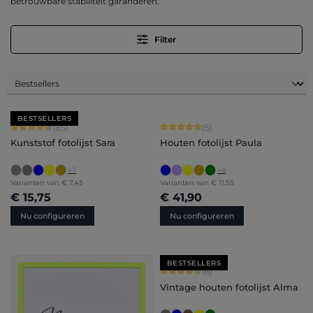
betrouwbare stabiliteit garanderen.
Filter
BESTSELLERS
Gemiddelde waardering van 4.71 van 5 sterren
Gemiddelde waardering van 5 van 5 
(85)
(5)
Kunststof fotolijst Sara
Houten fotolijst Paula
+
7
+
8
Varianten van
€ 7,45
Varianten van
€ 11,55
€ 15,75
€ 41,90
Nu configureren
Nu configureren
BESTSELLERS
Gemiddelde waardering van 5 van 5 
(6)
Vintage houten fotolijst Alma