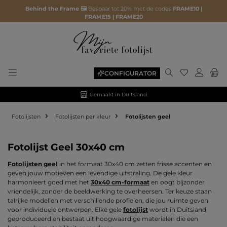
Behind the Frame 🖼️
Bespaar tot 20% met de codes
FRAME10 |
FRAME15 | FRAME20
Je hebt 0 ite
CONFIGURATOR
Gemaakt in Duitsland
Fotolijsten
Fotolijsten per kleur
Fotolijsten geel
Fotolijst Geel 30x40 cm
Fotolijsten geel
in het formaat 30x40 cm zetten frisse accenten en
geven jouw motieven een levendige uitstraling. De gele kleur
harmonieert goed met het
30x40 cm-formaat
en oogt bijzonder
vriendelijk, zonder de beeldwerking te overheersen. Ter keuze staan
talrijke modellen met verschillende profielen, die jou ruimte geven
voor individuele ontwerpen. Elke gele
fotolijst
wordt in Duitsland
geproduceerd en bestaat uit hoogwaardige materialen die een