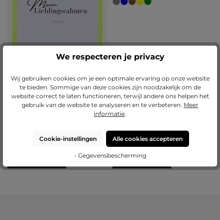
We respecteren je privacy
Wij gebruiken cookies om je een optimale ervaring op onze website
te bieden. Sommige van deze cookies zijn noodzakelijk om de
website correct te laten functioneren, terwijl andere ons helpen het
Gemiddelde waardering van 5 van 5 sterren
(2)
gebruik van de website te analyseren en te verbeteren.
Meer
Neon houten fotolijst Bonnie
informatie
.
+
1
Cookie-instellingen
Alle cookies accepteren
Varianten van
€ 16,00
Varianten van
€ 11,60
€ 45,55
€ 48,45
- Gegevensbescherming
Nu configureren
Nu configureren