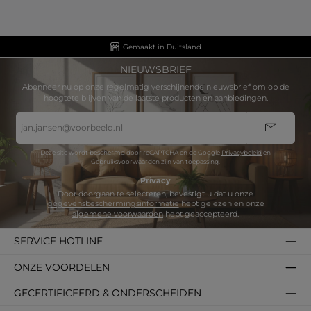
Gemaakt in Duitsland
NIEUWSBRIEF
Abonneer nu op onze regelmatig verschijnende nieuwsbrief om op de
hoogtete blijven van de laatste producten en aanbiedingen.
E-
mailadres
*
Deze site wordt beschermd door reCAPTCHA en de Google
Privacybeleid
en
Gebruiksvoorwaarden
zijn van toepassing.
Privacy
Door doorgaan te selecteren, bevestigt u dat u onze
gegevensbeschermingsinformatie
hebt gelezen en onze
algemene voorwaarden
hebt geaccepteerd.
SERVICE HOTLINE
ONZE VOORDELEN
GECERTIFICEERD & ONDERSCHEIDEN