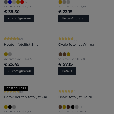
+
2
Varianten van
€ 17,25
Varianten van
€ 16,30
€ 38,30
€ 23,15
Nu configureren
Nu configureren
Gemiddelde waardering van 5 van 5 sterren
Gemiddelde waardering van 4.8 van 
(2)
(5)
Houten fotolijst Sina
Ovale fotolijst Wilma
Varianten van
€ 14,85
Varianten van
€ 22,85
€ 25,45
€ 57,15
Nu configureren
Details
BESTSELLERS
Gemiddelde waardering van 5 van 5 sterren
Gemiddelde waardering van 4.75 van
(5)
(4)
Barok houten fotolijst Pia
Ovale fotolijst Heidi
+
1
Varianten van
€ 17,55
Varianten van
€ 28,75