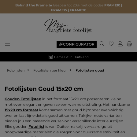
Behind the Frame 🖼️
Bespaar tot 20% met de codes
FRAME10 |
FRAME15 | FRAME20
Je hebt 0 ite
CONFIGURATOR
Gemaakt in Duitsland
Fotolijsten
Fotolijsten per kleur
Fotolijsten goud
Fotolijsten Goud 15x20 cm
Gouden Fotolijsten
in het formaat 15x20 cm presenteren kleine
motieven elegant en geven ze een warme uitstraling. Het handzame
15x20 cm formaat
komt samen met goud bijzonder evenwichtig
over en laat fijne details goed uitkomen. Talrijke modelvarianten
bieden jou een passende keuze voor verschillende interieurstijlen.
Elke gouden
Fotolijst
is van Duitse makelij, vervaardigd uit
hoogwaardige materialen die zorgen voor duurzame stabiliteit en