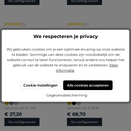
Nu configureren
Nu configureren
Gemiddelde waardering van 5 van 5 sterren
Gemiddelde waardering van 5 van 5 
(2)
(2)
Barok houten fotolijst Anna
Houten fotolijst Liv
We respecteren je privacy
Varianten van
€ 31,65
Varianten van
€ 18,30
Wij gebruiken cookies om je een optimale ervaring op onze website
€ 57,90
€ 30,15
te bieden. Sommige van deze cookies zijn noodzakelijk om de
website correct te laten functioneren, terwijl andere ons helpen het
Nu configureren
Nu configureren
gebruik van de website te analyseren en te verbeteren.
Meer
informatie
.
Gemiddelde waardering van 5 van 5 sterren
Gemiddelde waardering van 4.75 van
(2)
(4)
Cookie-instellingen
Alle cookies accepteren
Houten fotolijst Romy
Barok houten fotolijst
- Gegevensbescherming
Valentina
Varianten van
€ 17,75
Varianten van
€ 39,35
€ 27,20
€ 68,70
Nu configureren
Nu configureren