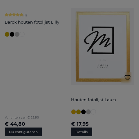
Gemiddelde waardering van 5 van 5 sterren
(1)
Barok houten fotolijst Lilly
Houten fotolijst Laura
Varianten van
€ 22,90
€ 44,80
€ 17,95
Nu configureren
Details