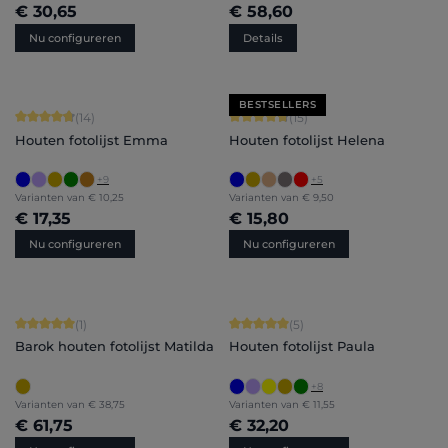
€ 30,65
€ 58,60
Nu configureren
Details
BESTSELLERS
Gemiddelde waardering van 4.86 van 5 sterren
Gemiddelde waardering van 4.8 van 
(14)
(15)
Houten fotolijst Emma
Houten fotolijst Helena
+
9
+
5
Varianten van
€ 10,25
Varianten van
€ 9,50
€ 17,35
€ 15,80
Nu configureren
Nu configureren
Gemiddelde waardering van 5 van 5 sterren
Gemiddelde waardering van 5 van 5 
(1)
(5)
Barok houten fotolijst Matilda
Houten fotolijst Paula
+
8
Varianten van
€ 38,75
Varianten van
€ 11,55
€ 61,75
€ 32,20