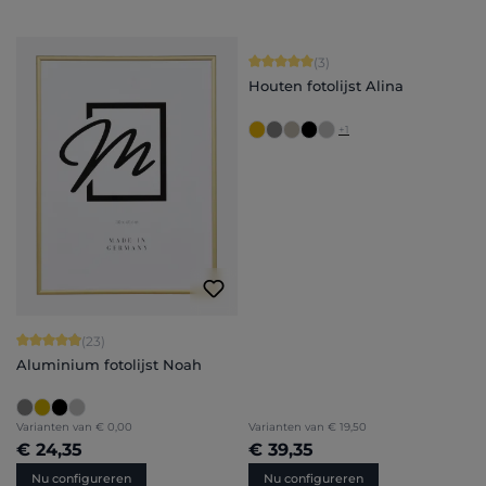
Gemiddelde waardering van 5 van 5 
(3)
Houten fotolijst Alina
+
1
Gemiddelde waardering van 4.91 van 5 sterren
(23)
Aluminium fotolijst Noah
Varianten van
€ 0,00
Varianten van
€ 19,50
€ 24,35
€ 39,35
Nu configureren
Nu configureren