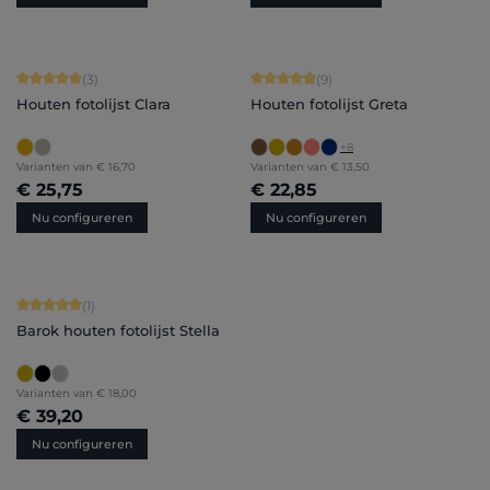
Gemiddelde waardering van 5 van 5 sterren
Gemiddelde waardering van 4.89 van
(3)
(9)
Houten fotolijst Clara
Houten fotolijst Greta
+
8
Varianten van
€ 16,70
Varianten van
€ 13,50
€ 25,75
€ 22,85
Nu configureren
Nu configureren
Gemiddelde waardering van 5 van 5 sterren
(1)
Barok houten fotolijst Stella
Varianten van
€ 18,00
€ 39,20
Nu configureren