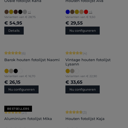
Ovale fotolijst Karla
Houten fotolijst Ava
+
1
+
5
Varianten van
€ 28,75
Varianten van
€ 9,50
€ 54,95
€ 29,55
Details
Nu configureren
Gemiddelde waardering van 5 van 5 sterren
Gemiddelde waardering van 5 van 5 
(6)
(4)
Barok houten fotolijst Naomi
Vintage houten fotolijst
Lysann
Varianten van
€ 16,70
Varianten van
€ 22,90
€ 26,15
€ 33,65
Nu configureren
Nu configureren
BESTSELLERS
Gemiddelde waardering van 5 van 5 sterren
Gemiddelde waardering van 4.67 van
(21)
(3)
Aluminium fotolijst Mika
Houten fotolijst Kaja