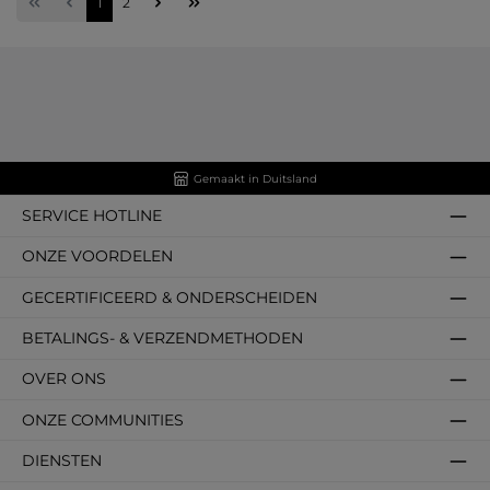
Pagina
Pagina
1
2
Gemaakt in Duitsland
SERVICE HOTLINE
ONZE VOORDELEN
GECERTIFICEERD & ONDERSCHEIDEN
BETALINGS- & VERZENDMETHODEN
OVER ONS
ONZE COMMUNITIES
DIENSTEN