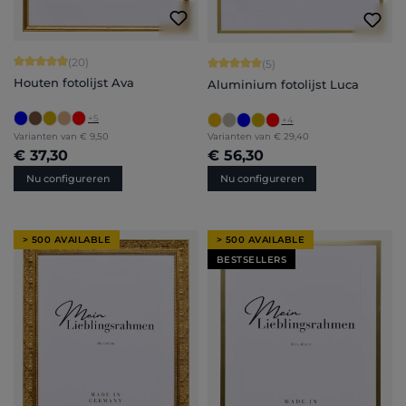
Gemiddelde waardering van 4.9 van 5 sterren
(20)
Gemiddelde waardering van 5 van 5 
(5)
Houten fotolijst Ava
Aluminium fotolijst Luca
+
5
+
4
Varianten van
€ 9,50
Varianten van
€ 29,40
€ 37,30
€ 56,30
Nu configureren
Nu configureren
> 500 AVAILABLE
> 500 AVAILABLE
BESTSELLERS