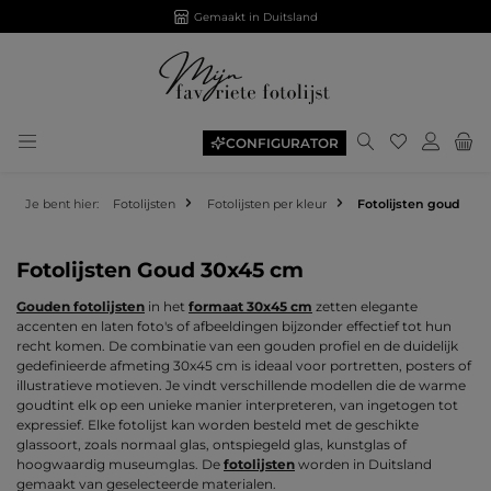
Gemaakt in Duitsland
Je hebt 0 ite
CONFIGURATOR
Je bent hier:
Fotolijsten
Fotolijsten per kleur
Fotolijsten goud
Fotolijsten Goud 30x45 cm
Gouden fotolijsten
in het
formaat 30x45 cm
zetten elegante
accenten en laten foto's of afbeeldingen bijzonder effectief tot hun
recht komen. De combinatie van een gouden profiel en de duidelijk
gedefinieerde afmeting 30x45 cm is ideaal voor portretten, posters of
illustratieve motieven. Je vindt verschillende modellen die de warme
goudtint elk op een unieke manier interpreteren, van ingetogen tot
expressief. Elke fotolijst kan worden besteld met de geschikte
glassoort, zoals normaal glas, ontspiegeld glas, kunstglas of
hoogwaardig museumglas. De
fotolijsten
worden in Duitsland
gemaakt van geselecteerde materialen.