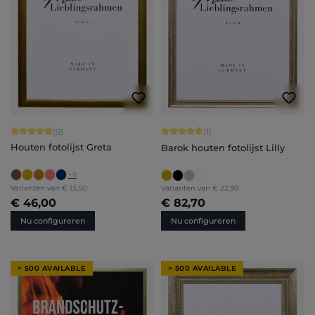
Gemiddelde waardering van 4.89 van 5 sterren
Gemiddelde waardering van 5 van 5 
(9)
(1)
Houten fotolijst Greta
Barok houten fotolijst Lilly
+
8
Varianten van
€ 13,50
Varianten van
€ 22,90
€ 46,00
€ 82,70
Nu configureren
Nu configureren
> 500 AVAILABLE
> 500 AVAILABLE