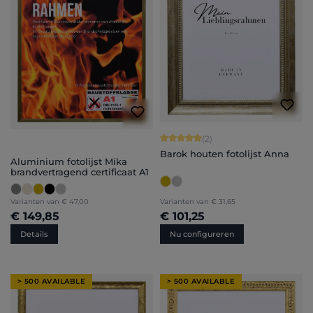
Gemiddelde waardering van 5 van 5 
(2)
Barok houten fotolijst Anna
Aluminium fotolijst Mika
brandvertragend certificaat A1
Varianten van
€ 47,00
Varianten van
€ 31,65
€ 149,85
€ 101,25
Details
Nu configureren
> 500 AVAILABLE
> 500 AVAILABLE