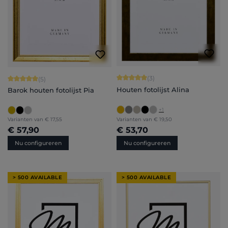
Gemiddelde waardering van 5 van 5 
(3)
Gemiddelde waardering van 5 van 5 sterren
(5)
Houten fotolijst Alina
Barok houten fotolijst Pia
+
1
Varianten van
€ 17,55
Varianten van
€ 19,50
€ 57,90
€ 53,70
Nu configureren
Nu configureren
> 500 AVAILABLE
> 500 AVAILABLE