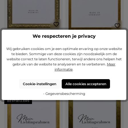
We respecteren je privacy
Gemiddelde waardering van 5 van 5 sterren
(1)
Gemiddelde waardering van 5 van 5 
(3)
Barok houten fotolijst Stella
Houten fotolijst Clara
Wij gebruiken cookies om je een optimale ervaring op onze website
te bieden. Sommige van deze cookies zijn noodzakelijk om de
website correct te laten functioneren, terwijl andere ons helpen het
Varianten van
€ 18,00
Varianten van
€ 16,70
gebruik van de website te analyseren en te verbeteren.
Meer
€ 63,70
€ 45,80
informatie
.
Nu configureren
Nu configureren
Cookie-instellingen
Alle cookies accepteren
- Gegevensbescherming
> 500 AVAILABLE
> 500 AVAILABLE
BESTSELLERS