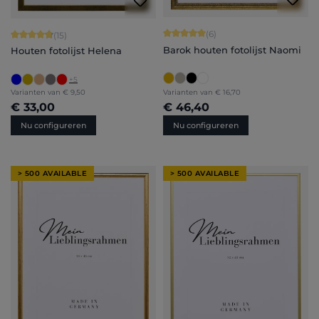
Gemiddelde waardering van 5 van 5 
(6)
Gemiddelde waardering van 4.8 van 5 sterren
(15)
Barok houten fotolijst Naomi
Houten fotolijst Helena
+
5
Varianten van
€ 9,50
Varianten van
€ 16,70
€ 33,00
€ 46,40
Nu configureren
Nu configureren
> 500 AVAILABLE
> 500 AVAILABLE