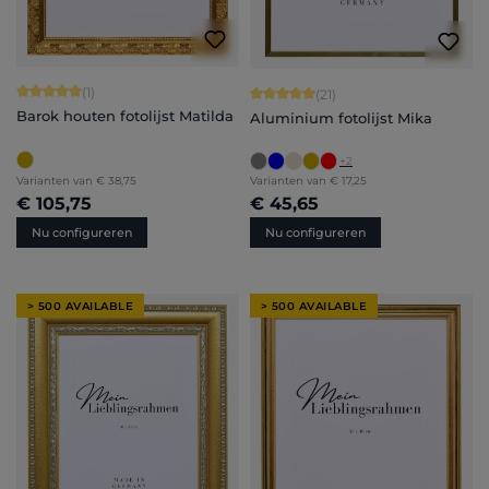
Gemiddelde waardering van 5 van 5 sterren
(1)
Gemiddelde waardering van 5 van 5 
(21)
Barok houten fotolijst Matilda
Aluminium fotolijst Mika
+
2
Varianten van
€ 38,75
Varianten van
€ 17,25
€ 105,75
€ 45,65
Nu configureren
Nu configureren
> 500 AVAILABLE
> 500 AVAILABLE