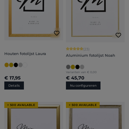
Gemiddelde waardering van 4.91 van 
(23)
Houten fotolijst Laura
Aluminium fotolijst Noah
Varianten van
€ 0,00
€ 17,95
€ 45,70
Details
Nu configureren
> 500 AVAILABLE
> 500 AVAILABLE