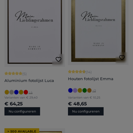
Gemiddelde waardering van 4.86 van
(14)
Gemiddelde waardering van 5 van 5 sterren
(5)
Houten fotolijst Emma
Aluminium fotolijst Luca
+
9
+
4
Varianten van
€ 29,40
Varianten van
€ 10,25
€ 64,25
€ 48,65
Nu configureren
Nu configureren
> 500 AVAILABLE