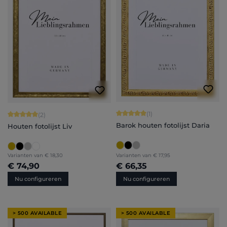
Gemiddelde waardering van 5 van 5 
(1)
Gemiddelde waardering van 5 van 5 sterren
(2)
Barok houten fotolijst Daria
Houten fotolijst Liv
Varianten van
€ 18,30
Varianten van
€ 17,95
€ 74,90
€ 66,35
Nu configureren
Nu configureren
> 500 AVAILABLE
> 500 AVAILABLE