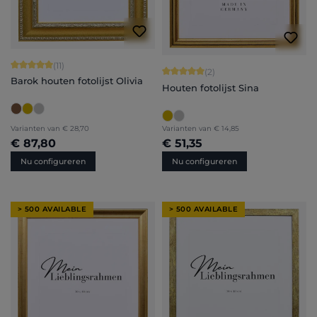
Gemiddelde waardering van 5 van 5 sterren
(11)
Gemiddelde waardering van 5 van 5 
(2)
Barok houten fotolijst Olivia
Houten fotolijst Sina
Varianten van
€ 28,70
Varianten van
€ 14,85
€ 87,80
€ 51,35
Nu configureren
Nu configureren
> 500 AVAILABLE
> 500 AVAILABLE