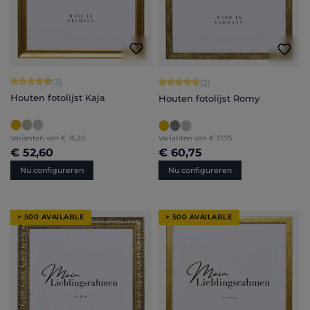
Gemiddelde waardering van 4.67 van 5 sterren
(3)
Gemiddelde waardering van 5 van 5 
(2)
Houten fotolijst Kaja
Houten fotolijst Romy
Varianten van
€ 16,30
Varianten van
€ 17,75
€ 52,60
€ 60,75
Nu configureren
Nu configureren
> 500 AVAILABLE
> 500 AVAILABLE