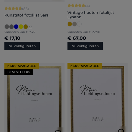
Gemiddelde waardering van 5 van 5 
(4)
Gemiddelde waardering van 4.71 van 5 sterren
(85)
Vintage houten fotolijst
Kunststof fotolijst Sara
Lysann
+
7
Varianten van
€ 7,45
Varianten van
€ 22,90
€ 17,10
€ 67,00
Nu configureren
Nu configureren
> 500 AVAILABLE
> 500 AVAILABLE
BESTSELLERS