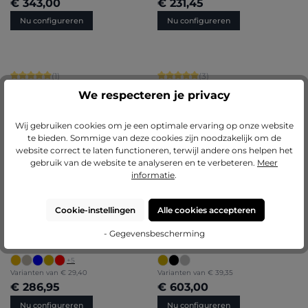
€ 343,00
€ 231,45
Nu configureren
Nu configureren
Gemiddelde waardering van 5 van 5 sterren
Gemiddelde waardering van 5 van 5 
(1)
(3)
Barok houten fotolijst Daria
Houten fotolijst Alina
We respecteren je privacy
+
1
Wij gebruiken cookies om je een optimale ervaring op onze website
Varianten van
€ 17,95
Varianten van
€ 19,50
te bieden. Sommige van deze cookies zijn noodzakelijk om de
€ 306,85
€ 235,80
website correct te laten functioneren, terwijl andere ons helpen het
gebruik van de website te analyseren en te verbeteren.
Meer
Nu configureren
Nu configureren
informatie
.
Cookie-instellingen
Alle cookies accepteren
Gemiddelde waardering van 5 van 5 sterren
Gemiddelde waardering van 4.75 van
(5)
(4)
- Gegevensbescherming
Aluminium fotolijst Luca
Barok houten fotolijst
Valentina
+
5
Varianten van
€ 29,40
Varianten van
€ 39,35
€ 286,95
€ 603,00
Nu configureren
Nu configureren