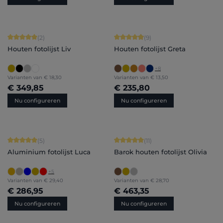
Gemiddelde waardering van 5 van 5 sterren
Gemiddelde waardering van 4.89 van
(2)
(9)
Houten fotolijst Liv
Houten fotolijst Greta
+
8
Varianten van
€ 18,30
Varianten van
€ 13,50
€ 349,85
€ 235,80
Nu configureren
Nu configureren
Gemiddelde waardering van 5 van 5 sterren
Gemiddelde waardering van 5 van 5 
(5)
(11)
Aluminium fotolijst Luca
Barok houten fotolijst Olivia
+
5
Varianten van
€ 29,40
Varianten van
€ 28,70
€ 286,95
€ 463,35
Nu configureren
Nu configureren