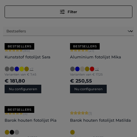
Filter
BESTSELLERS
BESTSELLERS
Gemiddelde waardering van 4.71 van 5 sterren
Gemiddelde waardering van 5 van 5 
(85)
(21)
Kunststof fotolijst Sara
Aluminium fotolijst Mika
+
7
+
2
Varianten van
€ 7,45
Varianten van
€ 17,25
€ 181,80
€ 250,55
Nu configureren
Nu configureren
BESTSELLERS
Gemiddelde waardering van 5 van 5 sterren
Gemiddelde waardering van 5 van 5 
(5)
(1)
Barok houten fotolijst Pia
Barok houten fotolijst Matilda