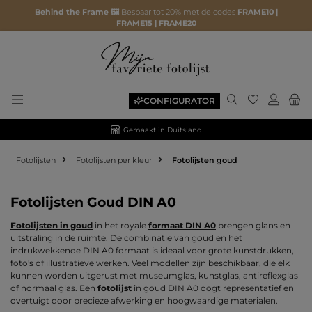
Behind the Frame 🖼️
Bespaar tot 20% met de codes
FRAME10 |
FRAME15 | FRAME20
Je hebt 0 ite
CONFIGURATOR
Gemaakt in Duitsland
Fotolijsten
Fotolijsten per kleur
Fotolijsten goud
Fotolijsten Goud DIN A0
Fotolijsten in goud
in het royale
formaat DIN A0
brengen glans en
uitstraling in de ruimte. De combinatie van goud en het
indrukwekkende DIN A0 formaat is ideaal voor grote kunstdrukken,
foto's of illustratieve werken. Veel modellen zijn beschikbaar, die elk
kunnen worden uitgerust met museumglas, kunstglas, antireflexglas
of normaal glas. Een
fotolijst
in goud DIN A0 oogt representatief en
overtuigt door precieze afwerking en hoogwaardige materialen.