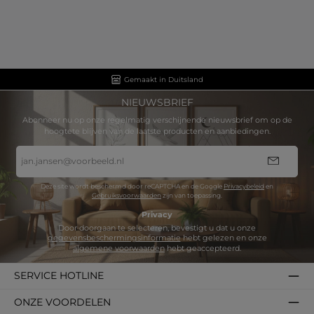
Gemaakt in Duitsland
NIEUWSBRIEF
Abonneer nu op onze regelmatig verschijnende nieuwsbrief om op de
hoogtete blijven van de laatste producten en aanbiedingen.
E-
mailadres
*
Deze site wordt beschermd door reCAPTCHA en de Google
Privacybeleid
en
Gebruiksvoorwaarden
zijn van toepassing.
Privacy
Door doorgaan te selecteren, bevestigt u dat u onze
gegevensbeschermingsinformatie
hebt gelezen en onze
algemene voorwaarden
hebt geaccepteerd.
SERVICE HOTLINE
ONZE VOORDELEN