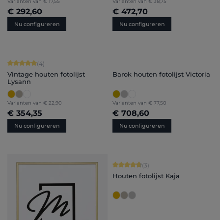
Varianten van
€ 17,55
Varianten van
€ 38,75
€ 292,60
€ 472,70
Nu configureren
Nu configureren
Gemiddelde waardering van 5 van 5 sterren
(4)
Vintage houten fotolijst
Barok houten fotolijst Victoria
Lysann
Varianten van
€ 22,90
Varianten van
€ 77,50
€ 354,35
€ 708,60
Nu configureren
Nu configureren
Gemiddelde waardering van 4.67 van
(3)
Houten fotolijst Kaja