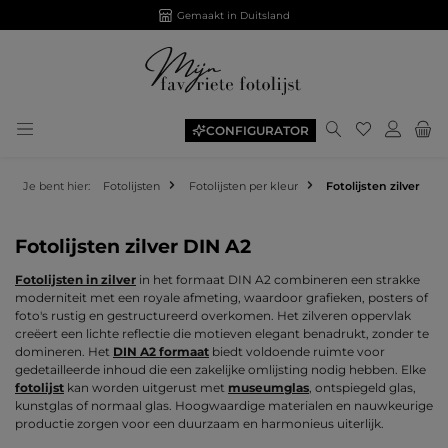
Gemaakt in Duitsland
Je hebt 0 ite
CONFIGURATOR
Je bent hier:
Fotolijsten
Fotolijsten per kleur
Fotolijsten zilver
Fotolijsten zilver DIN A2
Fotolijsten in zilver
in het formaat DIN A2 combineren een strakke
moderniteit met een royale afmeting, waardoor grafieken, posters of
foto's rustig en gestructureerd overkomen. Het zilveren oppervlak
creëert een lichte reflectie die motieven elegant benadrukt, zonder te
domineren. Het
DIN A2 formaat
biedt voldoende ruimte voor
gedetailleerde inhoud die een zakelijke omlijsting nodig hebben. Elke
fotolijst
kan worden uitgerust met
museumglas
, ontspiegeld glas,
kunstglas of normaal glas. Hoogwaardige materialen en nauwkeurige
productie zorgen voor een duurzaam en harmonieus uiterlijk.