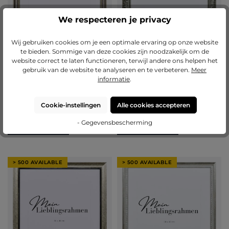
We respecteren je privacy
Wij gebruiken cookies om je een optimale ervaring op onze website
te bieden. Sommige van deze cookies zijn noodzakelijk om de
website correct te laten functioneren, terwijl andere ons helpen het
Gemiddelde waardering van 5 van 5 
(1)
Gemiddelde waardering van 5 van 5 sterren
(5)
gebruik van de website te analyseren en te verbeteren.
Meer
Barok houten fotolijst Stella
Barok houten fotolijst Pia
informatie
.
Varianten van
€ 17,55
Varianten van
€ 18,00
Cookie-instellingen
Alle cookies accepteren
€ 117,55
€ 112,55
- Gegevensbescherming
Nu configureren
Nu configureren
> 500 AVAILABLE
> 500 AVAILABLE