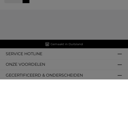
Gemaakt in Duitsland
SERVICE HOTLINE
ONZE VOORDELEN
GECERTIFICEERD & ONDERSCHEIDEN
BETALINGS- & VERZENDMETHODEN
OVER ONS
ONZE COMMUNITIES
DIENSTEN