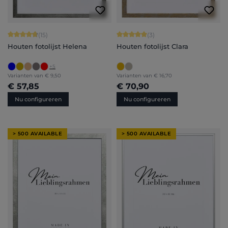
Gemiddelde waardering van 4.8 van 5 sterren
Gemiddelde waardering van 5 van 5 
(15)
(3)
Houten fotolijst Helena
Houten fotolijst Clara
+
5
Varianten van
€ 9,50
Varianten van
€ 16,70
€ 57,85
€ 70,90
Nu configureren
Nu configureren
> 500 AVAILABLE
> 500 AVAILABLE