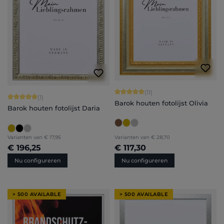
Gemiddelde waardering van 5 van 5 
(11)
Gemiddelde waardering van 5 van 5 sterren
(1)
Barok houten fotolijst Olivia
Barok houten fotolijst Daria
Varianten van
€ 17,95
Varianten van
€ 28,70
€ 196,25
€ 117,30
Nu configureren
Nu configureren
> 500 AVAILABLE
> 500 AVAILABLE