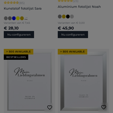
Gemiddelde waardering van 4.91 van 
(23)
Gemiddelde waardering van 4.71 van 5 sterren
(85)
Aluminium fotolijst Noah
Kunststof fotolijst Sara
+
7
Varianten van
€ 7,45
Varianten van
€ 0,00
€ 28,10
€ 45,90
Nu configureren
Nu configureren
> 500 AVAILABLE
> 500 AVAILABLE
BESTSELLERS