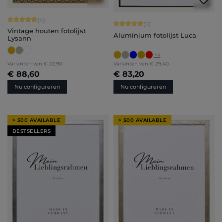
Gemiddelde waardering van 5 van 5 sterren
(4)
Gemiddelde waardering van 5 van 5 
(5)
Vintage houten fotolijst
Aluminium fotolijst Luca
Lysann
+
4
Varianten van
€ 22,90
Varianten van
€ 29,40
€ 88,60
€ 83,20
Nu configureren
Nu configureren
> 500 AVAILABLE
> 500 AVAILABLE
BESTSELLERS