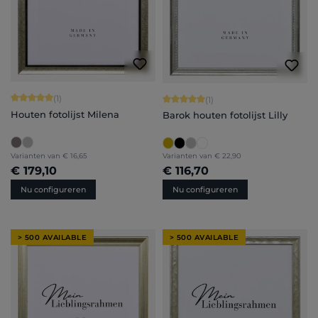
Gemiddelde waardering van 5 van 5 sterren
(1)
Gemiddelde waardering van 5 van 5 
(1)
Houten fotolijst Milena
Barok houten fotolijst Lilly
Varianten van
€ 16,65
Varianten van
€ 22,90
€ 179,10
€ 116,70
Nu configureren
Nu configureren
> 500 AVAILABLE
> 500 AVAILABLE