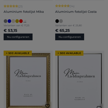
Gemiddelde waardering van 4.86 van
Gemiddelde waardering van 5 van 5 sterren
(14)
(21)
Aluminium fotolijst Costa
Aluminium fotolijst Mika
+
2
Varianten van
€ 17,25
Varianten van
€ 25,80
€ 53,15
€ 65,25
Nu configureren
Nu configureren
> 500 AVAILABLE
> 500 AVAILABLE