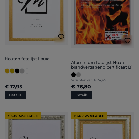
Houten fotolijst Laura
Aluminium fotolijst Noah
brandvertragend certificaat B1
Varianten van
€ 24,45
€ 17,95
€ 76,80
Details
Details
> 500 AVAILABLE
> 500 AVAILABLE