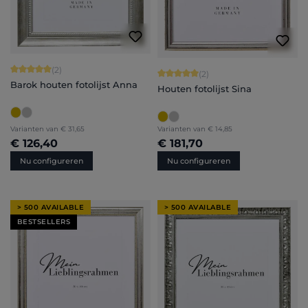
Gemiddelde waardering van 5 van 5 sterren
(2)
Gemiddelde waardering van 5 van 5 
(2)
Barok houten fotolijst Anna
Houten fotolijst Sina
Varianten van
€ 31,65
Varianten van
€ 14,85
€ 126,40
€ 181,70
Nu configureren
Nu configureren
> 500 AVAILABLE
> 500 AVAILABLE
BESTSELLERS