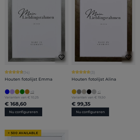
Gemiddelde waardering van 4.86 van 5 sterren
Gemiddelde waardering van 5 van 5 
(14)
(3)
Houten fotolijst Emma
Houten fotolijst Alina
+
9
+
1
Varianten van
€ 10,25
Varianten van
€ 19,50
€ 168,60
€ 99,35
Nu configureren
Nu configureren
> 500 AVAILABLE