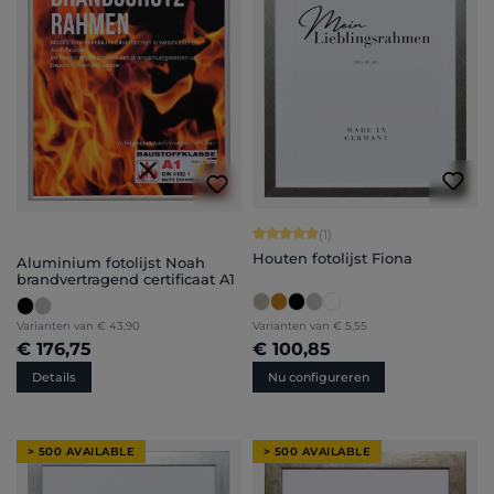
Gemiddelde waardering van 5 van 5 
(1)
Houten fotolijst Fiona
Aluminium fotolijst Noah
brandvertragend certificaat A1
Varianten van
€ 43,90
Varianten van
€ 5,55
€ 176,75
€ 100,85
Details
Nu configureren
> 500 AVAILABLE
> 500 AVAILABLE