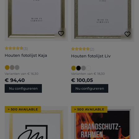
Gemiddelde waardering van 4.67 van 5 sterren
(3)
Gemiddelde waardering van 5 van 5 
(2)
Houten fotolijst Kaja
Houten fotolijst Liv
Varianten van
€ 16,30
Varianten van
€ 18,30
€ 94,40
€ 100,05
Nu configureren
Nu configureren
> 500 AVAILABLE
> 500 AVAILABLE