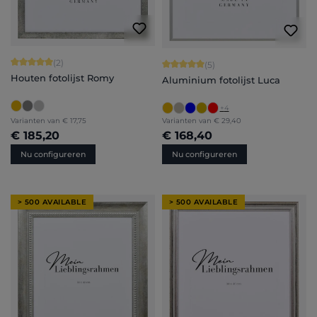
Gemiddelde waardering van 5 van 5 sterren
(2)
Gemiddelde waardering van 5 van 5 
(5)
Houten fotolijst Romy
Aluminium fotolijst Luca
+
4
Varianten van
€ 17,75
Varianten van
€ 29,40
€ 185,20
€ 168,40
Nu configureren
Nu configureren
> 500 AVAILABLE
> 500 AVAILABLE