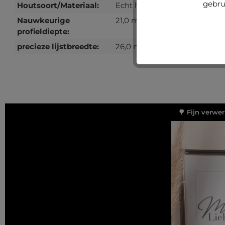
gebru
Houtsoort/Materiaal:
Echt hout
Nauwkeurige
21,0 mm
profieldiepte:
precieze lijstbreedte:
26,0 mm
🌳 Fijn verwe