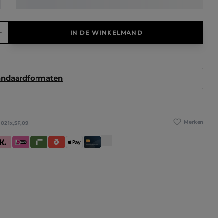
elheid: Voer de gewenste hoeveelheid in of gebruik de knoppen 
IN DE WINKELMAND
tandaardformaten
Merken
:
021x,SF,09
betaling
larna (Achteraf betalen / In delen betalen / Direct betalen)
iDeal IN3
Riverty
Satispay
Apple Pay
Creditcard / Betaalpas