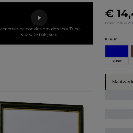
€ 14
Normale prij
Prijzen incl. BTW 
ccepteer de cookies om deze YouTube-
video te bekijken.
Selecteer
Kleur
Blauw
Maatwer