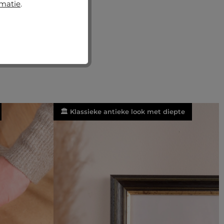
rmatie
.
🏛️ Klassieke antieke look met diepte