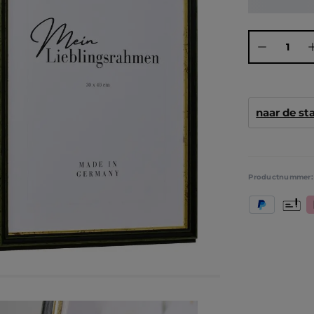
Producthoeve
naar de s
Productnummer
PayPal
Vooruit
K