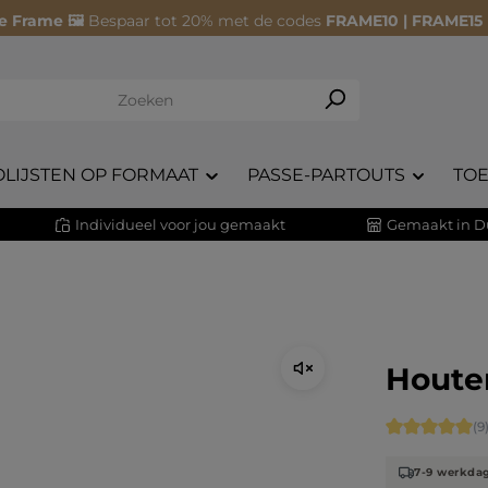
e Frame 🖼️
Bespaar tot 20% met de codes
FRAME10 | FRAME15
OLIJSTEN OP FORMAAT
PASSE-PARTOUTS
TO
Individueel voor jou gemaakt
Gemaakt in D
Houten
Gemiddelde 
(9
7-9 werkda