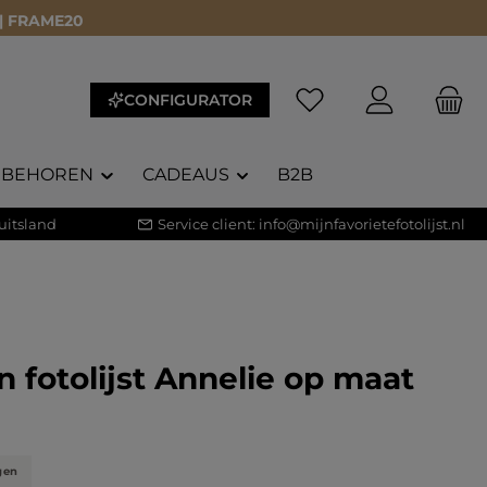
 | FRAME20
CONFIGURATOR
EBEHOREN
CADEAUS
B2B
uitsland
Service client:
info@mijnfavorietefotolijst.nl
 fotolijst Annelie op maat
waardering van 5 van 5 sterren
)
gen