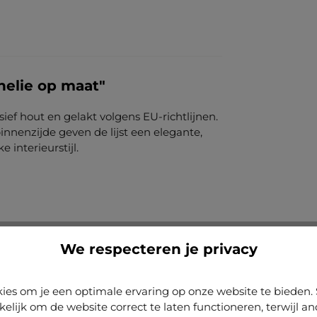
nelie op maat"
sief hout en gelakt volgens EU-richtlijnen.
innenzijde geven de lijst een elegante,
 interieurstijl.
We respecteren je privacy
ies om je een optimale ervaring op onze website te biede
kelijk om de website correct te laten functioneren, terwijl a