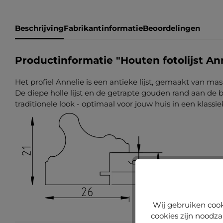
Beschrijving
Fabrikantinformatie
Beoordelingen
Productinformatie "Houten fotolijst An
Het profiel Annelie is een antieke lijst, gemaakt van mas
De diepe holle lijst en de getrapte gouden rand aan de b
traditionele look - optimaal voor jouw huis in een klassieke
Wij gebruiken cook
cookies zijn noodza