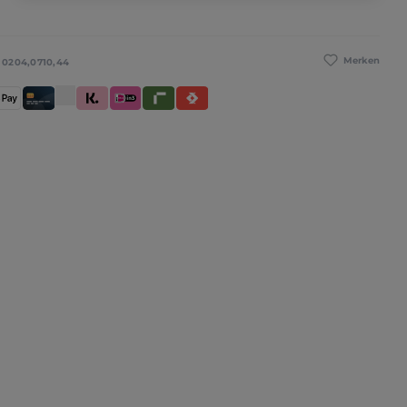
Merken
:
0204,0710,44
betaling
pple Pay
Creditcard / Betaalpas
Klarna (Achteraf betalen / In delen betalen / Dire
iDeal IN3
Riverty
Satispay