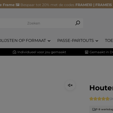
e Frame 🖼️
Bespaar tot 20% met de codes
FRAME10 | FRAME15
OLIJSTEN OP FORMAAT
PASSE-PARTOUTS
TO
Individueel voor jou gemaakt
Gemaakt in D
Houten
Gemiddelde 
(2
7-9 werkda