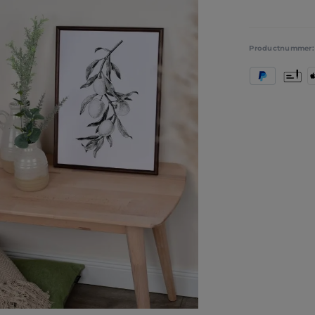
Productnummer
PayPal
Vooruit
A