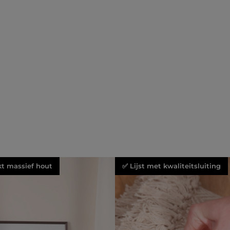
kt massief hout
✅ Lijst met kwaliteitsluiting