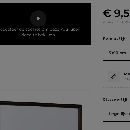
€ 9,
Normale prij
Prijzen incl. BTW 
ccepteer de cookies om deze YouTube-
video te bekijken.
Selecteer
Formaat
MI
Zit
Selecteer
Glassoort