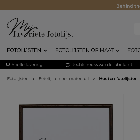
Behind th
FOTOLIJSTEN
FOTOLIJSTEN OP MAAT
FOT
Snelle levering
Rechtstreeks van de fabrikant
Fotolijsten
Fotolijsten per materiaal
Houten fotolijsten
Afbeeldingengalerij overslaan