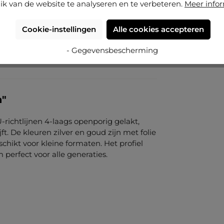
ik van de website te analyseren en te verbeteren.
Meer info
Cookie-instellingen
Alle cookies accepteren
- Gegevensbescherming
a"
U-richtlijnen 4-laags openporig gelakt,
ft. De kleuren zilver en goud zijn met folie
schikt voor kleine formaten. Het profiel
 perfect voor alle generaties.