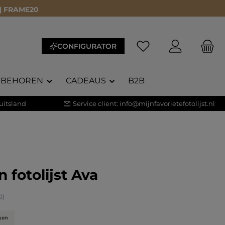
 | FRAME20
CONFIGURATOR
EBEHOREN
CADEAUS
B2B
uitsland
Service client:
info@mijnfavorietefotolijst.nl
 fotolijst Ava
waardering van 4.9 van 5 sterren
0)
gen