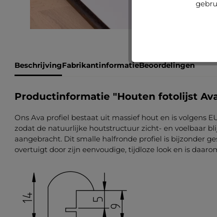
gebru
Beschrijving
Fabrikantinformatie
Beoordelingen
Productinformatie "Houten fotolijst Av
Ons Ava profiel bestaat uit massief hout en is volgens E
zodat de natuurlijke houtstructuur zicht- en voelbaar blij
aangebracht. Dit smalle halfronde profiel is bijzonder ge
overtuigt door zijn eenvoudige, tijdloze look en is daarom