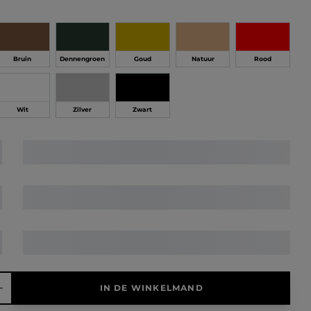
Bruin
Dennengroen
Goud
Natuur
Rood
Wit
Zilver
Zwart
elheid: Voer de gewenste hoeveelheid in of gebruik de knoppen 
IN DE WINKELMAND