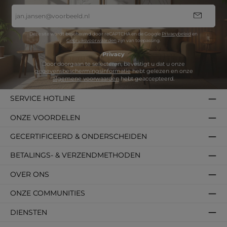
E-
mailadres
*
Deze site wordt beschermd door reCAPTCHA en de Google
Privacybeleid
en
Gebruiksvoorwaarden
zijn van toepassing.
Privacy
Door doorgaan te selecteren, bevestigt u dat u onze
gegevensbeschermingsinformatie
hebt gelezen en onze
algemene voorwaarden
hebt geaccepteerd.
SERVICE HOTLINE
ONZE VOORDELEN
GECERTIFICEERD & ONDERSCHEIDEN
BETALINGS- & VERZENDMETHODEN
OVER ONS
ONZE COMMUNITIES
DIENSTEN