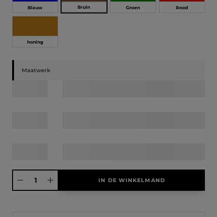
Bruin
Blauw
Groen
Rood
honing
Maatwerk
Producthoeveelheid: Voer de gewenste hoeveelheid in of gebruik de knoppen
IN DE WINKELMAND