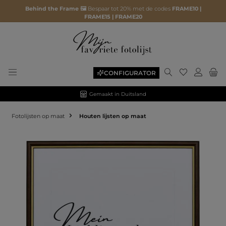
Behind the Frame 🖼️
Bespaar tot 20% met de codes
FRAME10 |
FRAME15 | FRAME20
CONFIGURATOR
Gemaakt in Duitsland
Fotolijsten op maat
Houten lijsten op maat
Afbeeldingengalerij overslaan