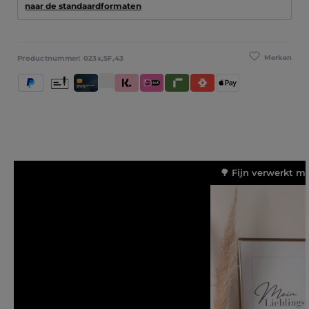
naar de standaardformaten
Merken
Productnummer:
023x,SF,43
PayPal
Vooruitbetaling
Creditcard / Betaalpas
Klarna (Achteraf betalen / In delen betalen / Dir
iDeal IN3
Riverty
Satispay
Apple Pay
🌳 Fijn verwerkt m