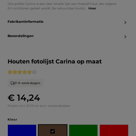
Ons profiel Carina is een zeer smalle lijst van massief hout, die volgens
EU-richtlijnen gelakt wordt. De natuurlijke houtst…
Meer
Fabrikantinformatie
Beoordelingen
Houten fotolijst Carina op maat
Gemiddelde waardering van 5 van 5 sterren
(2)
7-9 werkdagen
€ 14,24
Normale prijs:
Prijzen incl. BTW en excl. verzendkosten
Selecteer
Kleur