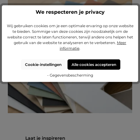
We respecteren je privacy
Wij gebruiken cookies om je een optimale ervaring op onze website
te bieden. Sommige van deze cookies zijn noodzakelijk om de
Passend passe-partout?
website correct te laten functioneren, terwijl andere ons helpen het
gebruik van de website te analyseren en te verbeteren.
Meer
Verfraai je lijst met een hoogwaardig passe-
informatie
.
partout van Mijn Favoriete Lijst.
Cookie-instellingen
Alle cookies accepteren
naar onze passe-partouts
- Gegevensbescherming
Productgalerij overslaan
Laat je inspireren