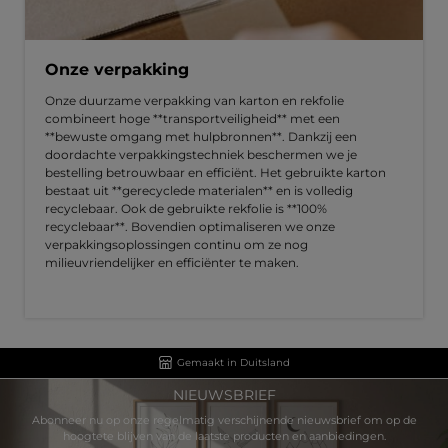
Onze verpakking
Onze duurzame verpakking van karton en rekfolie
combineert hoge **transportveiligheid** met een
**bewuste omgang met hulpbronnen**. Dankzij een
doordachte verpakkingstechniek beschermen we je
bestelling betrouwbaar en efficiënt. Het gebruikte karton
bestaat uit **gerecyclede materialen** en is volledig
recyclebaar. Ook de gebruikte rekfolie is **100%
recyclebaar**. Bovendien optimaliseren we onze
verpakkingsoplossingen continu om ze nog
milieuvriendelijker en efficiënter te maken.
Gemaakt in Duitsland
NIEUWSBRIEF
Abonneer nu op onze regelmatig verschijnende nieuwsbrief om op de
hoogtete blijven van de laatste producten en aanbiedingen.