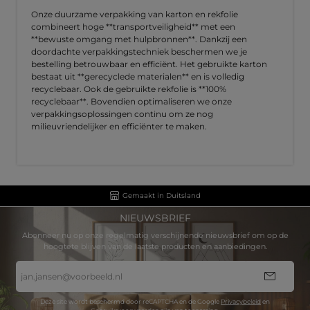
Onze duurzame verpakking van karton en rekfolie
combineert hoge **transportveiligheid** met een
**bewuste omgang met hulpbronnen**. Dankzij een
doordachte verpakkingstechniek beschermen we je
bestelling betrouwbaar en efficiënt. Het gebruikte karton
bestaat uit **gerecyclede materialen** en is volledig
recyclebaar. Ook de gebruikte rekfolie is **100%
recyclebaar**. Bovendien optimaliseren we onze
verpakkingsoplossingen continu om ze nog
milieuvriendelijker en efficiënter te maken.
Gemaakt in Duitsland
NIEUWSBRIEF
Abonneer nu op onze regelmatig verschijnende nieuwsbrief om op de
hoogtete blijven van de laatste producten en aanbiedingen.
E-
mailadres
*
Deze site wordt beschermd door reCAPTCHA en de Google
Privacybeleid
en