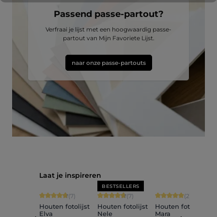
Passend passe-partout?
Verfraai je lijst met een hoogwaardig passe-
partout van Mijn Favoriete Lijst.
naar onze passe-partouts
Productgalerij overslaan
Laat je inspireren
BESTSELLERS
Gemiddelde waardering van 4.86 van 5 sterren
Gemiddelde waardering van 4.71 van 5 st
Gemiddelde waarderin
G
(7)
(7)
(2)
Houten fotolijst
Houten fotolijst
Houten fotolijst
H
Elva
Nele
Mara