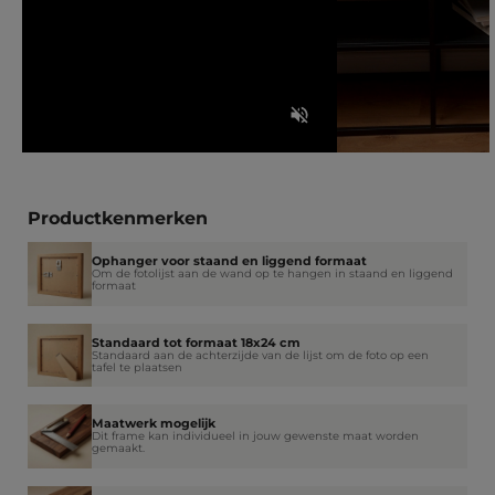
Productkenmerken
Ophanger voor staand en liggend formaat
Om de fotolijst aan de wand op te hangen in staand en liggend
formaat
Standaard tot formaat 18x24 cm
Standaard aan de achterzijde van de lijst om de foto op een
tafel te plaatsen
Maatwerk mogelijk
Dit frame kan individueel in jouw gewenste maat worden
gemaakt.