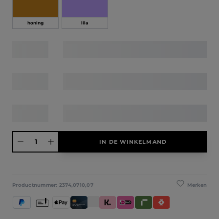
honing
lila
Producthoeveelheid: Voer de gewenste hoeveelheid in of gebruik de knoppen
IN DE WINKELMAND
Merken
Productnummer:
2374,0710,07
PayPal
Vooruitbetaling
Apple Pay
Creditcard / Betaalpas
Klarna (Achteraf betalen / In delen betale
iDeal IN3
Riverty
Satispay