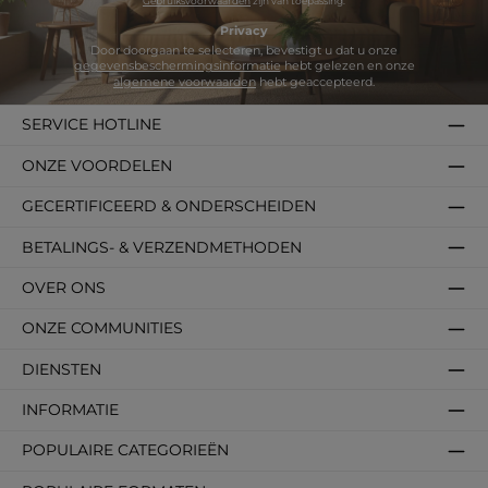
Gebruiksvoorwaarden
zijn van toepassing.
Privacy
Door doorgaan te selecteren, bevestigt u dat u onze
gegevensbeschermingsinformatie
hebt gelezen en onze
algemene voorwaarden
hebt geaccepteerd.
SERVICE HOTLINE
ONZE VOORDELEN
GECERTIFICEERD & ONDERSCHEIDEN
BETALINGS- & VERZENDMETHODEN
OVER ONS
ONZE COMMUNITIES
DIENSTEN
INFORMATIE
POPULAIRE CATEGORIEËN