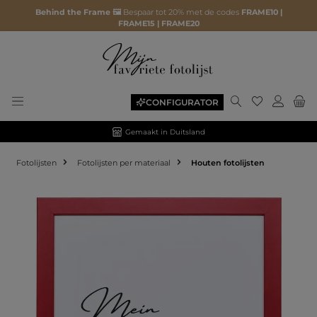
Behind the Frame 🖼️
Bespaar tot 20% met de codes
FRAME10 |
FRAME15 | FRAME20
CONFIGURATOR
Gemaakt in Duitsland
Fotolijsten
Fotolijsten per materiaal
Houten fotolijsten
Afbeeldingengalerij overslaan