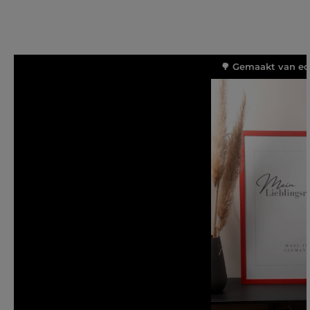
🌳 Gemaakt van ec