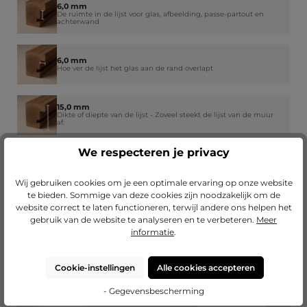
6,0 mm
De ruimte in de lijst voor glas, afbeelding, passe-partout en
achterwand
6,0 mm
Hoe ver de lijst het glas aan de rand overlapt
15,0 mm
Dikte of diepte van de lijst - Zoveel steekt de lijst van de muur
af.
We respecteren je privacy
25,0 mm
De breedte van de voorste of zichtbare zijde van het lijstprofiel.
Wij gebruiken cookies om je een optimale ervaring op onze website
te bieden. Sommige van deze cookies zijn noodzakelijk om de
website correct te laten functioneren, terwijl andere ons helpen het
gebruik van de website te analyseren en te verbeteren.
Meer
informatie
.
Cookie-instellingen
Alle cookies accepteren
- Gegevensbescherming