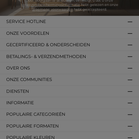
Door doorgaan te selecteren, bevestigt u dat u onze
gegevensbeschermingsinformatie
hebt gelezen en onze
algemene voorwaarden
hebt geaccepteerd.
SERVICE HOTLINE
ONZE VOORDELEN
GECERTIFICEERD & ONDERSCHEIDEN
BETALINGS- & VERZENDMETHODEN
OVER ONS
ONZE COMMUNITIES
DIENSTEN
INFORMATIE
POPULAIRE CATEGORIEËN
POPULAIRE FORMATEN
POPULAIRE KLEUREN