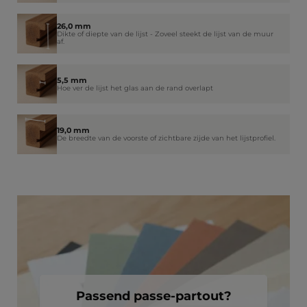
26,0 mm
Dikte of diepte van de lijst - Zoveel steekt de lijst van de muur
af.
5,5 mm
Hoe ver de lijst het glas aan de rand overlapt
19,0 mm
De breedte van de voorste of zichtbare zijde van het lijstprofiel.
Passend passe-partout?