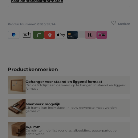
naar de standaardformaten
Merken
Productnummer:
0583,SF,24
PayPal
Vooruitbetaling
Riverty
Satispay
Apple Pay
Creditcard / Betaalpas
Klarna (Achteraf betalen / In 
iDeal IN3
Productkenmerken
Ophanger voor staand en liggend formaat
Om de fotolijst aan de wand op te hangen in staand en liggend
formaat
Maatwerk mogelijk
Dit frame kan individueel in jouw gewenste maat worden
gemaakt.
14,0 mm
De ruimte in de lijst voor glas, afbeelding, passe-partout en
achterwand