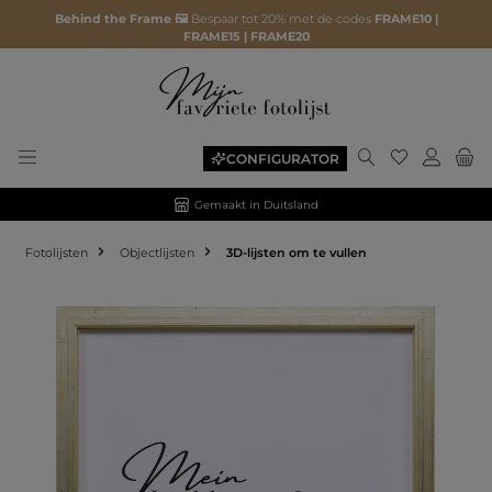
Behind the Frame 🖼️
Bespaar tot 20% met de codes
FRAME10 |
FRAME15 | FRAME20
CONFIGURATOR
Gemaakt in Duitsland
Fotolijsten
Objectlijsten
3D-lijsten om te vullen
Afbeeldingengalerij overslaan