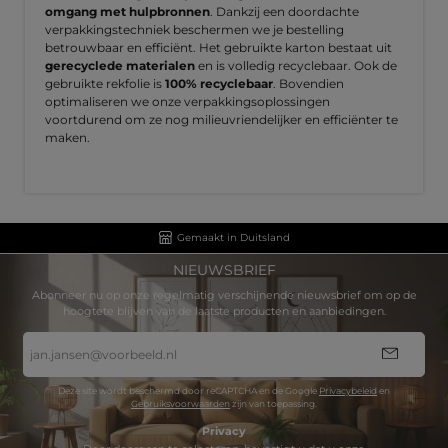
omgang met hulpbronnen
. Dankzij een doordachte
verpakkingstechniek beschermen we je bestelling
betrouwbaar en efficiënt. Het gebruikte karton bestaat uit
gerecyclede materialen
en is volledig recyclebaar. Ook de
gebruikte rekfolie is
100% recyclebaar
. Bovendien
optimaliseren we onze verpakkingsoplossingen
voortdurend om ze nog milieuvriendelijker en efficiënter te
maken.
Gemaakt in Duitsland
NIEUWSBRIEF
Abonneer nu op onze regelmatig verschijnende nieuwsbrief om op de
hoogtete blijven van de laatste producten en aanbiedingen.
E-
mailadres
*
Deze site wordt beschermd door reCAPTCHA en de Google
Privacybeleid
en
Gebruiksvoorwaarden
zijn van toepassing.
Privacy