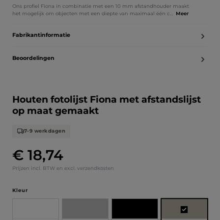
Ons profiel Fiona in combinatie met een 10 mm afstandhouder maakt
het mogelijk om objecten met een diepte van maximaal één c…
Meer
Fabrikantinformatie
Beoordelingen
Houten fotolijst Fiona met afstandslijst
op maat gemaakt
7-9 werkdagen
€ 18,74
Normale prijs:
Prijzen incl. BTW en excl. verzendkosten
Selecteer
Kleur