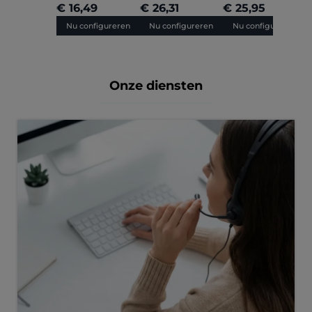
€ 16,49
€ 26,31
€ 25,95
€
Nu configureren
Nu configureren
Nu configureren
Onze diensten