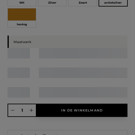
antiekzilver
Wit
Zilver
Zwart
honing
Maatwerk
Producthoeveelheid: Voer de gewenste hoeveelheid in of gebruik de knoppen
IN DE WINKELMAND