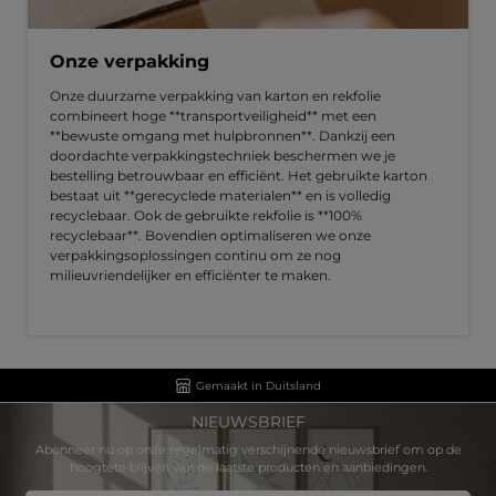
Onze verpakking
Onze duurzame verpakking van karton en rekfolie
combineert hoge **transportveiligheid** met een
**bewuste omgang met hulpbronnen**. Dankzij een
doordachte verpakkingstechniek beschermen we je
bestelling betrouwbaar en efficiënt. Het gebruikte karton
bestaat uit **gerecyclede materialen** en is volledig
recyclebaar. Ook de gebruikte rekfolie is **100%
recyclebaar**. Bovendien optimaliseren we onze
verpakkingsoplossingen continu om ze nog
milieuvriendelijker en efficiënter te maken.
Gemaakt in Duitsland
NIEUWSBRIEF
Abonneer nu op onze regelmatig verschijnende nieuwsbrief om op de
hoogtete blijven van de laatste producten en aanbiedingen.