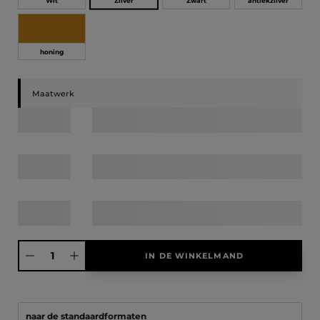
Zilver
Wit
Zwart
antiekzilver
honing
Maatwerk
Producthoeveelheid: Voer de gewenste hoeveelheid in of gebruik de knoppen
IN DE WINKELMAND
naar de standaardformaten