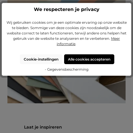
We respecteren je privacy
Wij gebruiken cookies om je een optimale ervaring op onze website
Passend passe-partout?
te bieden. Sommige van deze cookies zijn noodzakelijk om de
website correct te laten functioneren, terwijl andere ons helpen het
Verfraai je lijst met een hoogwaardig passe-
gebruik van de website te analyseren en te verbeteren.
Meer
partout van Mijn Favoriete Lijst.
informatie
.
naar onze passe-partouts
Cookie-instellingen
Alle cookies accepteren
- Gegevensbescherming
Productgalerij overslaan
Laat je inspireren