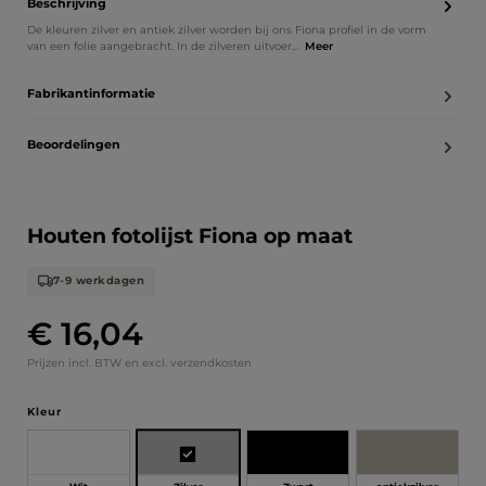
Beschrijving
De kleuren zilver en antiek zilver worden bij ons Fiona profiel in de vorm
van een folie aangebracht. In de zilveren uitvoer…
Meer
Fabrikantinformatie
Beoordelingen
Houten fotolijst Fiona op maat
7-9 werkdagen
€ 16,04
Normale prijs:
Prijzen incl. BTW en excl. verzendkosten
Selecteer
Kleur