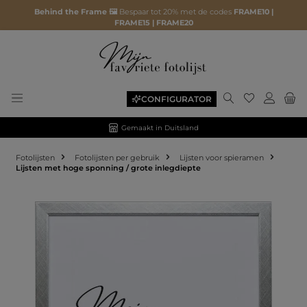
Behind the Frame 🖼️
Bespaar tot 20% met de codes
FRAME10 |
FRAME15 | FRAME20
CONFIGURATOR
Gemaakt in Duitsland
Fotolijsten
Fotolijsten per gebruik
Lijsten voor spieramen
Lijsten met hoge sponning / grote inlegdiepte
Afbeeldingengalerij overslaan