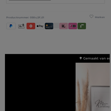
Merken
Productnummer:
058x,SF,01
PayPal
Vooruitbetaling
Satispay
Apple Pay
Creditcard / Betaalpas
Klarna (Achteraf betalen / In delen 
iDeal IN3
Riverty
🌳 Gemaakt van ec