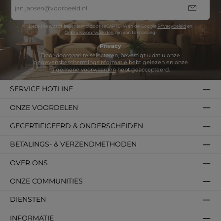
E-
mailadres
*
Deze site wordt beschermd door reCAPTCHA en de Google
Privacybeleid
en
Gebruiksvoorwaarden
zijn van toepassing.
Privacy
Door doorgaan te selecteren, bevestigt u dat u onze
gegevensbeschermingsinformatie
hebt gelezen en onze
algemene voorwaarden
hebt geaccepteerd.
SERVICE HOTLINE
ONZE VOORDELEN
GECERTIFICEERD & ONDERSCHEIDEN
BETALINGS- & VERZENDMETHODEN
OVER ONS
ONZE COMMUNITIES
DIENSTEN
INFORMATIE