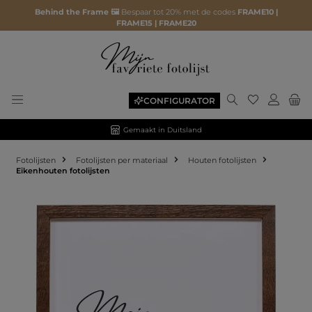
Behind the Frame 🖼️
Bespaar tot 20% met de codes
FRAME10 |
FRAME15 | FRAME20
CONFIGURATOR
Gemaakt in Duitsland
Fotolijsten
Fotolijsten per materiaal
Houten fotolijsten
Eikenhouten fotolijsten
Afbeeldingengalerij overslaan