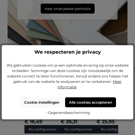
naar onze passe-partouts
We respecteren je privacy
Wij gebruiken cookies om je een optimale ervaring op onze website
te bieden. Sommige van deze cookies zijn noodzakelijk om de
website correct te laten functioneren, terwijl andere ons helpen het
Productgalerij overslaan
Laat je inspireren
gebruik van de website te analyseren en te verbeteren.
Meer
informatie
.
Gemiddelde waardering van 5 van 5 sterren
Gemiddelde waardering van 5 van 5 sterr
(4)
(1)
Houten fotolijst
Houten fotolijst
Houten fotolijst
H
Cookie-instellingen
Alle cookies accepteren
Nele met
Leonie met
Linda met
F
afstandslijst op
afstandshouder
afstandslijst op
a
+
5
maat
op maat
maat
- Gegevensbescherming
€ 16,49
€ 26,31
€ 25,95
Nu configureren
Nu configureren
Nu configureren