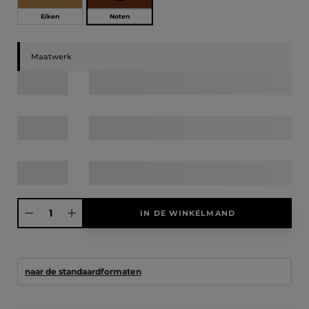
Noten
Eiken
Maatwerk
Producthoeveelheid: Voer de gewenste hoeveelheid in of gebruik de knoppen
IN DE WINKELMAND
naar de standaardformaten