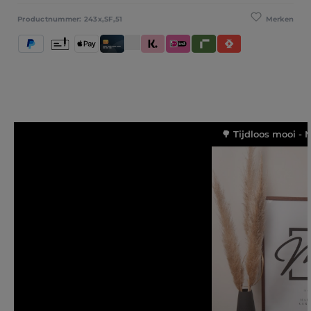
Merken
Productnummer:
243x,SF,51
PayPal
Vooruitbetaling
Apple Pay
Creditcard / Betaalpas
Klarna (Achteraf betalen / In delen betale
iDeal IN3
Riverty
Satispay
🌳 Tijdloos mooi - 