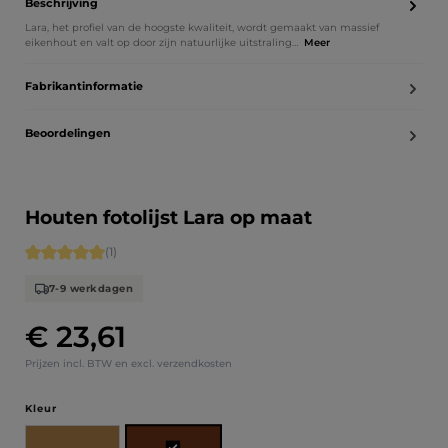
Beschrijving
Lara, het profiel van de hoogste kwaliteit, wordt gemaakt van massief
eikenhout en valt op door zijn natuurlijke uitstraling…
Meer
Fabrikantinformatie
Beoordelingen
Houten fotolijst Lara op maat
Gemiddelde waardering van 5 van 5 sterren
(1)
7-9 werkdagen
€ 23,61
Normale prijs:
Prijzen incl. BTW en excl. verzendkosten
Selecteer
Kleur