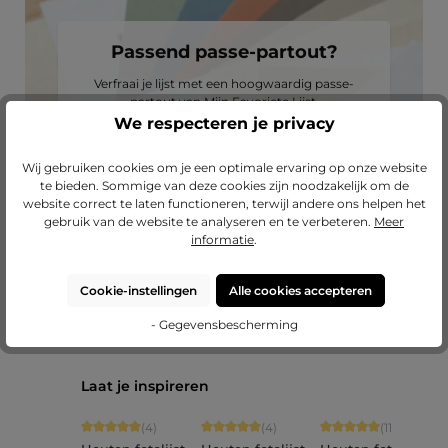
Passend passe-partout?
Verfraai je lijst met een hoogwaardig passe-
partout van Mijn Favoriete Lijst.
We respecteren je privacy
naar onze passe-partouts
Wij gebruiken cookies om je een optimale ervaring op onze website
te bieden. Sommige van deze cookies zijn noodzakelijk om de
website correct te laten functioneren, terwijl andere ons helpen het
gebruik van de website te analyseren en te verbeteren.
Meer
informatie
.
Cookie-instellingen
Alle cookies accepteren
- Gegevensbescherming
Productgalerij overslaan
Laat je inspireren
Gemiddelde waardering van 5 van 5 sterren
Gemiddelde waardering van 5 van 5 sterr
Gemiddelde waarderin
G
(4)
(4)
(11)