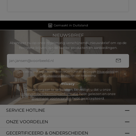
Gemaakt in Duitsland
NIEUWSBRIEF
Abonneer nu op onze regelmatig verschijnende nieuwsbrief om op de
hoogtete blijven van de laatste producten en aanbiedingen.
E-
mailadres
*
Deze site wordt beschermd door reCAPTCHA en de Google
Privacybeleid
en
Gebruiksvoorwaarden
zijn van toepassing.
Privacy
Door doorgaan te selecteren, bevestigt u dat u onze
gegevensbeschermingsinformatie
hebt gelezen en onze
algemene voorwaarden
hebt geaccepteerd.
SERVICE HOTLINE
ONZE VOORDELEN
GECERTIFICEERD & ONDERSCHEIDEN