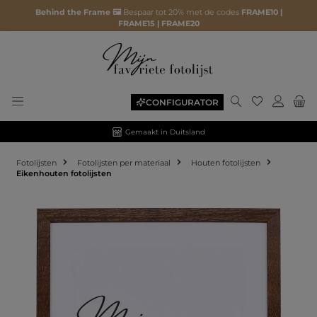
Behind the Frame 🖼️
Bespaar tot 20% met de codes
FRAME10 |
FRAME15 | FRAME20
CONFIGURATOR
Gemaakt in Duitsland
Fotolijsten
Fotolijsten per materiaal
Houten fotolijsten
Eikenhouten fotolijsten
Afbeeldingengalerij overslaan