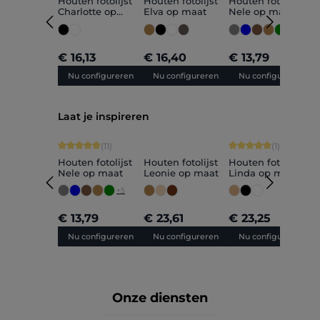
Houten fotolijst
Houten fotolijst
Houten fotolijst
H
Charlotte op
Elva op maat
Nele op maat
M
maat
+
5
€ 16,13
€ 16,40
€ 13,79
€
Nu configureren
Nu configureren
Nu configureren
Productgalerij overslaan
Laat je inspireren
Gemiddelde waardering van 5 van 5 sterren
Gemiddelde waarderin
(11)
(1)
Houten fotolijst
Houten fotolijst
Houten fotolijst
H
Nele op maat
Leonie op maat
Linda op maat
F
+
5
€ 13,79
€ 23,61
€ 23,25
Nu configureren
Nu configureren
Nu configureren
Onze diensten