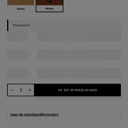
Noten
Eiken
Maatwerk
Producthoeveelheid: Voer de gewenste hoeveelheid in of gebruik de knoppen
IN DE WINKELMAND
naar de standaardformaten