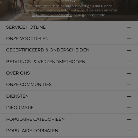
Privacy
Door doorgaan te selecteren, bevestigt u dat u onze
gegevensbeschermingsinformatie
hebt gelezen en onze
algemene voorwaarden
hebt geaccepteerd.
SERVICE HOTLINE
ONZE VOORDELEN
GECERTIFICEERD & ONDERSCHEIDEN
BETALINGS- & VERZENDMETHODEN
OVER ONS
ONZE COMMUNITIES
DIENSTEN
INFORMATIE
POPULAIRE CATEGORIEËN
POPULAIRE FORMATEN