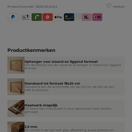
Merken
Productnummer:
2530,3042,02
PayPal
Vooruitbetaling
Riverty
Satispay
Apple Pay
Creditcard / Betaalpas
Klarna (Achteraf betalen / In 
iDeal IN3
Productkenmerken
Ophanger voor staand en liggend formaat
Om de fotolijst aan de wand op te hangen in staand en liggend
formaat
Standaard tot formaat 18x24 cm
Standaard aan de achterzijde van de lijst om de foto op een
tafel te plaatsen
Maatwerk mogelijk
Dit frame kan individueel in jouw gewenste maat worden
gemaakt.
3,5 mm
De ruimte in de lijst voor glas, afbeelding, passe-partout en