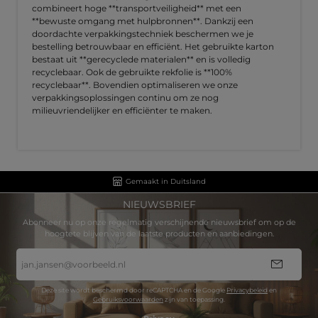
combineert hoge **transportveiligheid** met een
**bewuste omgang met hulpbronnen**. Dankzij een
doordachte verpakkingstechniek beschermen we je
bestelling betrouwbaar en efficiënt. Het gebruikte karton
bestaat uit **gerecyclede materialen** en is volledig
recyclebaar. Ook de gebruikte rekfolie is **100%
recyclebaar**. Bovendien optimaliseren we onze
verpakkingsoplossingen continu om ze nog
milieuvriendelijker en efficiënter te maken.
Gemaakt in Duitsland
NIEUWSBRIEF
Abonneer nu op onze regelmatig verschijnende nieuwsbrief om op de
hoogtete blijven van de laatste producten en aanbiedingen.
E-
mailadres
*
Deze site wordt beschermd door reCAPTCHA en de Google
Privacybeleid
en
Gebruiksvoorwaarden
zijn van toepassing.