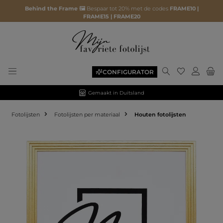
Behind the Frame 🖼️
Bespaar tot 20% met de codes
FRAME10 |
FRAME15 | FRAME20
CONFIGURATOR
Gemaakt in Duitsland
Fotolijsten
Fotolijsten per materiaal
Houten fotolijsten
Afbeeldingengalerij overslaan