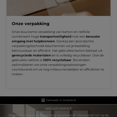
Onze verpakking
Onze duurzame verpakking van karton en rekfolie
combineert hoge
transportveiligheid
met een
bewuste
omgang met hulpbronnen
. Dankzij een doordachte
verpakkingstechniek beschermen we je bestelling
betrouwbaar en efficiënt. Het gebruikte karton bestaat uit
gerecyclede materialen
en is volledig recyclebaar. Ook de
gebruikte rekfolie is
100% recyclebaar
. Bovendien
optimaliseren we onze verpakkingsoplossingen
voortdurend om ze nog milieuvriendelijker en efficiënter te
maken.
Gemaakt in Duitsland
NIEUWSBRIEF
Abonneer nu op onze regelmatig verschijnende nieuwsbrief om op de