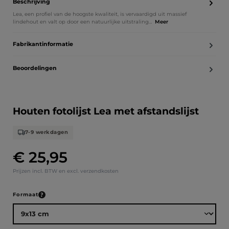
Beschrijving
Lea, een profiel van de hoogste kwaliteit, is vervaardigd uit massief
lindehout en valt op door een natuurlijke uitstraling…
Meer
Fabrikantinformatie
Beoordelingen
Houten fotolijst Lea met afstandslijst
7-9 werkdagen
€ 25,95
Normale prijs:
Prijzen incl. BTW en excl. verzendkosten
Selecteer
Formaat