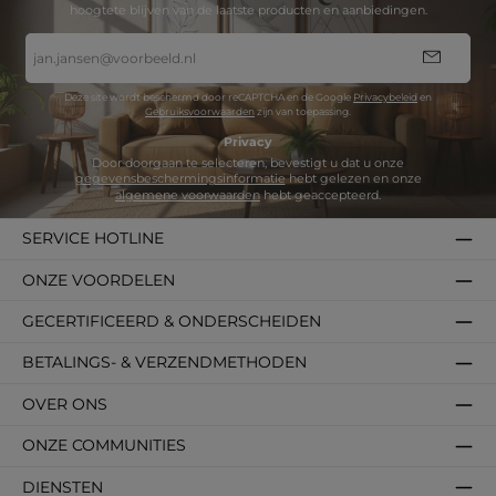
hoogtete blijven van de laatste producten en aanbiedingen.
E-
mailadres
*
Deze site wordt beschermd door reCAPTCHA en de Google
Privacybeleid
en
Gebruiksvoorwaarden
zijn van toepassing.
Privacy
Door doorgaan te selecteren, bevestigt u dat u onze
gegevensbeschermingsinformatie
hebt gelezen en onze
algemene voorwaarden
hebt geaccepteerd.
SERVICE HOTLINE
ONZE VOORDELEN
GECERTIFICEERD & ONDERSCHEIDEN
BETALINGS- & VERZENDMETHODEN
OVER ONS
ONZE COMMUNITIES
DIENSTEN