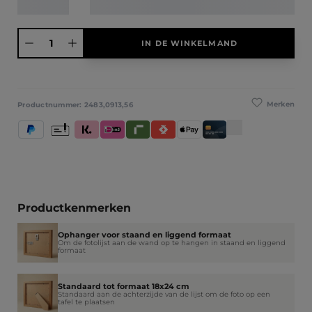
Producthoeveelheid: Voer de gewenste hoeveelheid in of gebruik de knoppen
IN DE WINKELMAND
Merken
Productnummer:
2483,0913,56
PayPal
Vooruitbetaling
Klarna (Achteraf betalen / In delen betalen / Direct betale
iDeal IN3
Riverty
Satispay
Apple Pay
Creditcard / Betaalpas
Productkenmerken
Ophanger voor staand en liggend formaat
Om de fotolijst aan de wand op te hangen in staand en liggend
formaat
Standaard tot formaat 18x24 cm
Standaard aan de achterzijde van de lijst om de foto op een
tafel te plaatsen