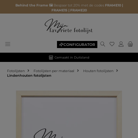
Behind the Frame 🖼️
Bespaar tot 20% met de codes
FRAME10 |
FRAME15 | FRAME20
CONFIGURATOR
Gemaakt in Duitsland
Fotolijsten
Fotolijsten per materiaal
Houten fotolijsten
Lindenhouten fotolijsten
Afbeeldingengalerij overslaan