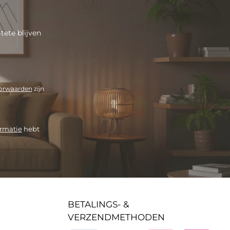
ete blijven
orwaarden
zijn
rmatie
hebt
BETALINGS- &
VERZENDMETHODEN