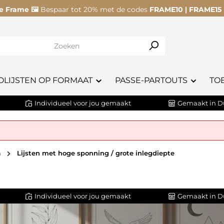
e Frame 🖼️
Bespaar tot 20% met de codes
FRAME10 | FRAME15
OLIJSTEN OP FORMAAT
PASSE-PARTOUTS
TO
Individueel voor jou gemaakt
Gemaakt in D
n
Lijsten met hoge sponning / grote inlegdiepte
Individueel voor jou gemaakt
Gemaakt in D