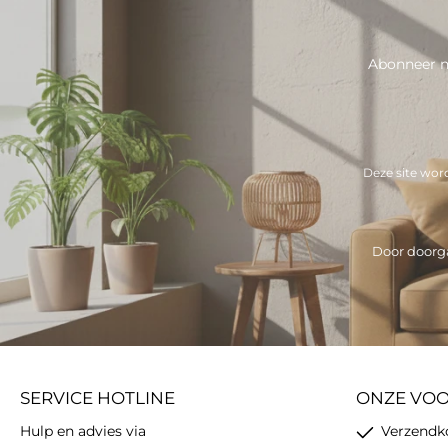
Abonneer n
Deze site wo
Door doorga
SERVICE HOTLINE
ONZE VO
Hulp en advies via
Verzendk