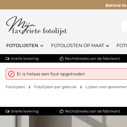
Behind th
FOTOLIJSTEN
FOTOLIJSTEN OP MAAT
FOT
Snelle levering
Rechtstreeks van de fabrikant
Er is helaas een fout opgetreden
Fotolijsten
Fotolijsten per gebruik
Lijsten voor spierame
Snelle levering
Rechtstreeks van de fabrikant