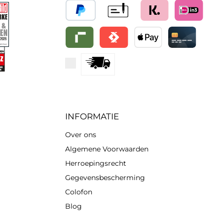
PayPal
Vooruitbetaling
Klarna (Achteraf betalen
iDeal IN3
Riverty
Satispay
Apple Pay
Creditcard / Be
Standard
INFORMATIE
Over ons
Algemene Voorwaarden
Herroepingsrecht
Gegevensbescherming
Colofon
Blog