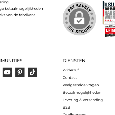
vering
ge betaalmogelijkheden
eks van de fabrikant
MUNITIES
DIENSTEN
Widerruf
gram
YouTube
Pinterest
TikTok
Contact
Veelgestelde vragen
Betaalmogelijkheden
Levering & Verzending
B2B
Configurator