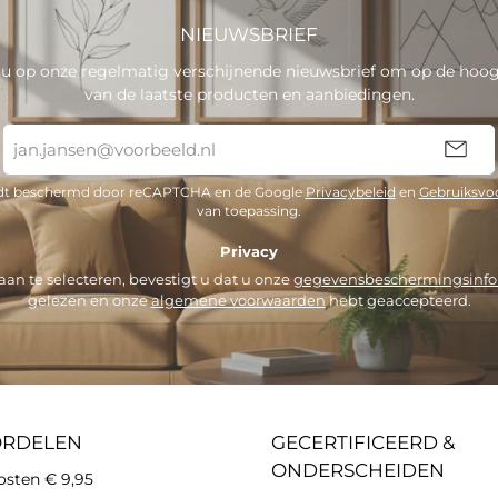
NIEUWSBRIEF
u op onze regelmatig verschijnende nieuwsbrief om op de hoogt
van de laatste producten en aanbiedingen.
E-
mailadres
*
rdt beschermd door reCAPTCHA en de Google
Privacybeleid
en
Gebruiksvo
van toepassing.
Privacy
an te selecteren, bevestigt u dat u onze
gegevensbeschermingsinfo
gelezen en onze
algemene voorwaarden
hebt geaccepteerd.
ORDELEN
GECERTIFICEERD &
ONDERSCHEIDEN
osten € 9,95