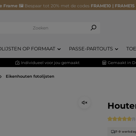
e Frame 🖼️
Bespaar tot 20% met de codes
FRAME10 | FRAME15
OLIJSTEN OP FORMAAT
PASSE-PARTOUTS
TO
Individueel voor jou gemaakt
Gemaakt in D
Eikenhouten fotolijsten
Houten
Gemiddelde 
(1)
7-9 werkda