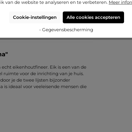
ik van de website te analyseren en te verbeteren.
Meer info
Cookie-instellingen
Alle cookies accepteren
- Gegevensbescherming
na"
 echt eikenhoutfineer. Eik is een van de
ruimte voor de inrichting van je huis.
rdoor je de twee lijsten bijzonder
 is ideaal voor veeleisende mensen die