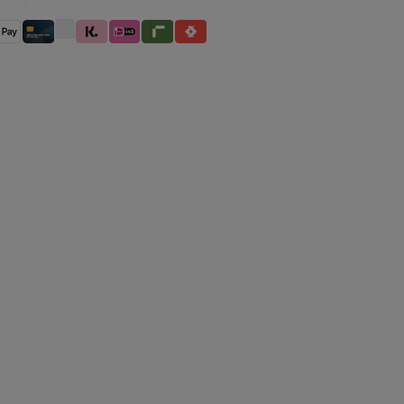
betaling
pple Pay
Creditcard / Betaalpas
Klarna (Achteraf betalen / In delen betalen / Dire
iDeal IN3
Riverty
Satispay