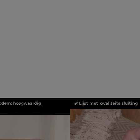
dern: hoogwaardig
✅ Lijst met kwaliteits sluiting