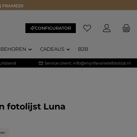
 | FRAME20
CONFIGURATOR
EBEHOREN
CADEAUS
B2B
uitsland
Service client:
info@mijnfavorietefotolijst.nl
 fotolijst Luna
waardering van 5 van 5 sterren
gen