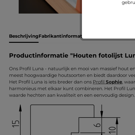
gebru
Beschrijving
Fabrikantinformatie
Beoordelingen
Productinformatie "Houten fotolijst Lu
Ons Profil Luna - natuurlijk en mooi van massief hout en
meest hoogwaardige houtsoorten en biedt daardoor veel 
Het Profil Luna is iets breder dan ons
Profil
Sophie
, waa
harmonieus met elkaar kunt combineren. Het Profil Luna
waarde hechten aan kwaliteit en een eenvoudig design.