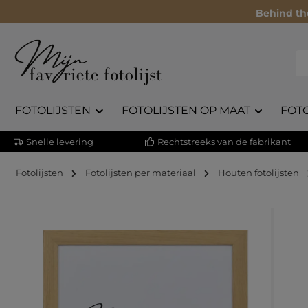
Behind th
FOTOLIJSTEN
FOTOLIJSTEN OP MAAT
FOT
Snelle levering
Rechtstreeks van de fabrikant
Fotolijsten
Fotolijsten per materiaal
Houten fotolijsten
Afbeeldingengalerij overslaan