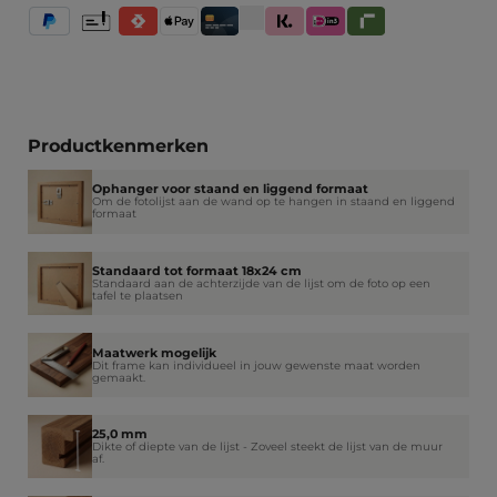
PayPal
Vooruitbetaling
Satispay
Apple Pay
Creditcard / Betaalpas
Klarna (Achteraf betalen / In delen 
iDeal IN3
Riverty
Productkenmerken
Ophanger voor staand en liggend formaat
Om de fotolijst aan de wand op te hangen in staand en liggend
formaat
Standaard tot formaat 18x24 cm
Standaard aan de achterzijde van de lijst om de foto op een
tafel te plaatsen
Maatwerk mogelijk
Dit frame kan individueel in jouw gewenste maat worden
gemaakt.
25,0 mm
Dikte of diepte van de lijst - Zoveel steekt de lijst van de muur
af.