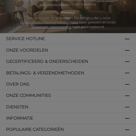
Deze site wordt beschermd door reCAPTCHA en de Google
Privacybeleid
en
Gebruiksvoorwaarden
zijn van toepassing.
Privacy
Door doorgaan te selecteren, bevestigt u dat u onze
gegevensbeschermingsinformatie
hebt gelezen en onze
algemene voorwaarden
hebt geaccepteerd.
SERVICE HOTLINE
ONZE VOORDELEN
GECERTIFICEERD & ONDERSCHEIDEN
BETALINGS- & VERZENDMETHODEN
OVER ONS
ONZE COMMUNITIES
DIENSTEN
INFORMATIE
POPULAIRE CATEGORIEËN