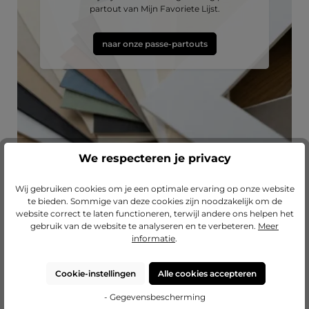
partout van Mijn Favoriete Lijst.
naar onze passe-partouts
We respecteren je privacy
Wij gebruiken cookies om je een optimale ervaring op onze website
te bieden. Sommige van deze cookies zijn noodzakelijk om de
Productgalerij overslaan
Lass dich inspirieren
website correct te laten functioneren, terwijl andere ons helpen het
gebruik van de website te analyseren en te verbeteren.
Meer
Gemiddelde waardering van 4.67 van 5 sterren
Gemiddelde waardering van 5 van 5 sterr
Gemiddelde waarderin
(3)
(2)
(1)
informatie
.
Houten fotolijst
Houten fotolijst
Houten fotolijst
H
Lara
Sophie
Lara met
L
afstandsleiste
a
Cookie-instellingen
Alle cookies accepteren
- Gegevensbescherming