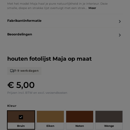
Met het model Maja haal je pure natuurlijkheid in je interieur. Deze
smalle, diepe en strakke lijst overtuigt met een strak…
Meer
Fabrikantinformatie
Beoordelingen
houten fotolijst Maja op maat
7-9 werkdagen
€ 5,00
Normale prijs:
Prijzen incl. BTW en excl. verzendkosten
Selecteer
Kleur
Bruin
Eiken
Noten
Wenge