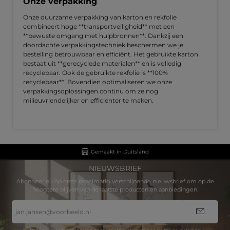
Onze verpakking
Onze duurzame verpakking van karton en rekfolie
combineert hoge **transportveiligheid** met een
**bewuste omgang met hulpbronnen**. Dankzij een
doordachte verpakkingstechniek beschermen we je
bestelling betrouwbaar en efficiënt. Het gebruikte karton
bestaat uit **gerecyclede materialen** en is volledig
recyclebaar. Ook de gebruikte rekfolie is **100%
recyclebaar**. Bovendien optimaliseren we onze
verpakkingsoplossingen continu om ze nog
milieuvriendelijker en efficiënter te maken.
Gemaakt in Duitsland
NIEUWSBRIEF
Abonneer nu op onze regelmatig verschijnende nieuwsbrief om op de
hoogtete blijven van de laatste producten en aanbiedingen.
E-
mailadres
*