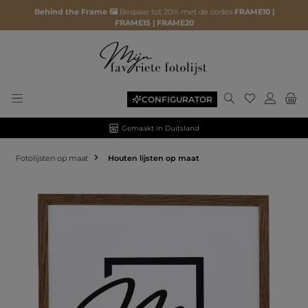
Behind the Frame 🖼️
Bespaar tot 20% met de codes
FRAME10 |
FRAME15 | FRAME20
CONFIGURATOR
Gemaakt in Duitsland
Fotolijsten op maat
Houten lijsten op maat
Afbeeldingengalerij overslaan