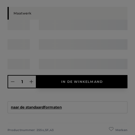
Maatwerk
Producthoeveelheid: Voer de gewenste hoeveelheid in of gebruik de knoppen
IN DE WINKELMAND
naar de standaardformaten
Merken
Productnummer:
255x,SF,43