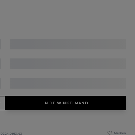
elheid: Voer de gewenste hoeveelheid in of gebruik de knoppen 
IN DE WINKELMAND
Merken
:
0224,0913,43