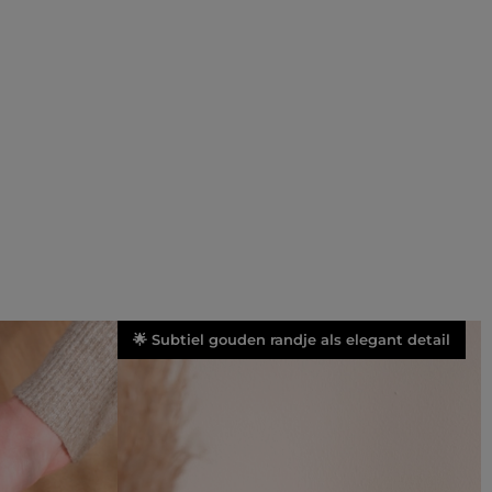
🌟 Subtiel gouden randje als elegant detail