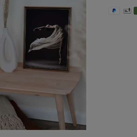
PayPal
Vooruit
R