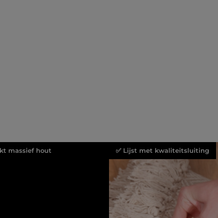
rkt massief hout
✅ Lijst met kwaliteitsluiting