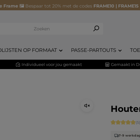
e Frame 🖼️
Bespaar tot 20% met de codes
FRAME10 | FRAME15
OLIJSTEN OP FORMAAT
PASSE-PARTOUTS
TO
Individueel voor jou gemaakt
Gemaakt in D
Houten
Gemiddelde 
(5
7-9 werkda