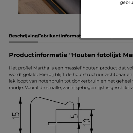
gebru
Beschrijving
Fabrikantinformatie
Beoordelingen
Productinformatie "Houten fotolijst Ma
Het profiel Martha is een massief houten product dat vo
wordt gelakt. Hierbij blijft de houtstructuur zichtbaar e
lak loopt van notenbruin tot donkerbruin en het gehee
randje. Vooral de smalle, zacht gebogen lijst is geschikt 