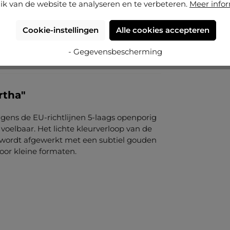
ik van de website te analyseren en te verbeteren.
Meer info
Cookie-instellingen
Alle cookies accepteren
- Gegevensbescherming
rtha"
lgens de EU-richtlijnen 5-laags openporig
n voelbaar. Het lichte kleurverloop van de
l wordt afgewerkt met een subtiel gouden
voor kleine formaten.