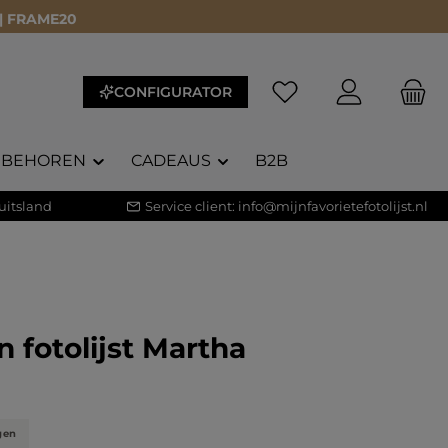
 | FRAME20
CONFIGURATOR
EBEHOREN
CADEAUS
B2B
uitsland
Service client:
info@mijnfavorietefotolijst.nl
 fotolijst Martha
waardering van 5 van 5 sterren
)
gen