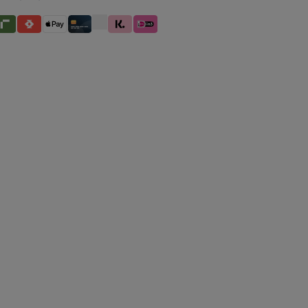
betaling
iverty
Satispay
Apple Pay
Creditcard / Betaalpas
Klarna (Achteraf betalen / In delen beta
iDeal IN3