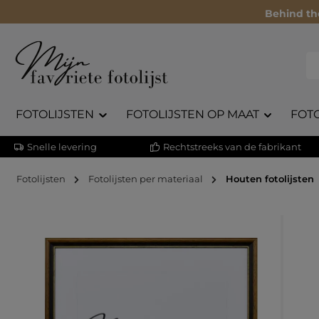
Behind th
FOTOLIJSTEN
FOTOLIJSTEN OP MAAT
FOT
Snelle levering
Rechtstreeks van de fabrikant
Fotolijsten
Fotolijsten per materiaal
Houten fotolijsten
Afbeeldingengalerij overslaan