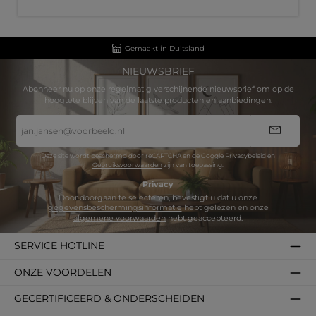
Gemaakt in Duitsland
NIEUWSBRIEF
Abonneer nu op onze regelmatig verschijnende nieuwsbrief om op de
hoogtete blijven van de laatste producten en aanbiedingen.
E-
mailadres
*
Deze site wordt beschermd door reCAPTCHA en de Google
Privacybeleid
en
Gebruiksvoorwaarden
zijn van toepassing.
Privacy
Door doorgaan te selecteren, bevestigt u dat u onze
gegevensbeschermingsinformatie
hebt gelezen en onze
algemene voorwaarden
hebt geaccepteerd.
SERVICE HOTLINE
ONZE VOORDELEN
GECERTIFICEERD & ONDERSCHEIDEN