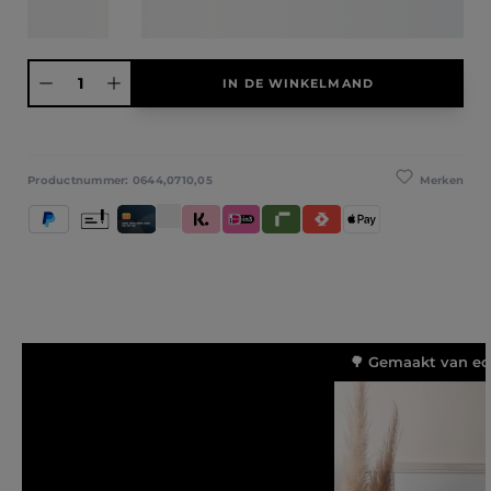
Producthoeveelheid: Voer de gewenste hoeveelheid in of gebruik de knoppen
IN DE WINKELMAND
Merken
Productnummer:
0644,0710,05
PayPal
Vooruitbetaling
Creditcard / Betaalpas
Klarna (Achteraf betalen / In delen betalen / Dir
iDeal IN3
Riverty
Satispay
Apple Pay
🌳 Gemaakt van ec