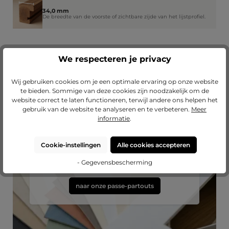
34,0 mm
De breedte van de voorste of zichtbare zijde van het lijstprofiel.
We respecteren je privacy
Wij gebruiken cookies om je een optimale ervaring op onze website
te bieden. Sommige van deze cookies zijn noodzakelijk om de
website correct te laten functioneren, terwijl andere ons helpen het
gebruik van de website te analyseren en te verbeteren.
Meer
informatie
.
Passend passe-partout?
Cookie-instellingen
Alle cookies accepteren
Verfraai je lijst met een hoogwaardig passe-
partout van Mijn Favoriete Lijst.
- Gegevensbescherming
naar onze passe-partouts