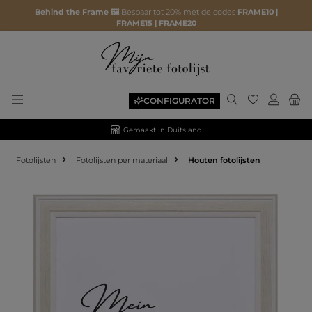
Behind the Frame 🖼️
Bespaar tot 20% met de codes
FRAME10 |
FRAME15 | FRAME20
CONFIGURATOR
Gemaakt in Duitsland
Fotolijsten
Fotolijsten per materiaal
Houten fotolijsten
Afbeeldingengalerij overslaan