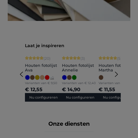
Productgalerij overslaan
Laat je inspireren
Gemiddelde waardering van 4.9 van 5 sterren
Gemiddelde waardering van 5 van 5 sterr
Gemiddelde waarderin
G
(20)
(3)
(5)
Houten fotolijst
Houten fotolijst
Houten fotolijst
H
Ava
Annelie
Martha
C
+
5
Varianten van
€ 9,50
Varianten van
€ 12,40
Varianten van
€ 9,60
V
€ 12,55
€ 14,90
€ 11,55
€
Nu configureren
Nu configureren
Nu configureren
Onze diensten