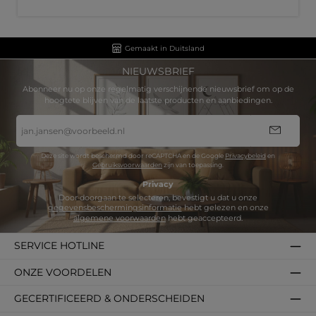
Gemaakt in Duitsland
NIEUWSBRIEF
Abonneer nu op onze regelmatig verschijnende nieuwsbrief om op de
hoogtete blijven van de laatste producten en aanbiedingen.
E-
mailadres
*
Deze site wordt beschermd door reCAPTCHA en de Google
Privacybeleid
en
Gebruiksvoorwaarden
zijn van toepassing.
Privacy
Door doorgaan te selecteren, bevestigt u dat u onze
gegevensbeschermingsinformatie
hebt gelezen en onze
algemene voorwaarden
hebt geaccepteerd.
SERVICE HOTLINE
ONZE VOORDELEN
GECERTIFICEERD & ONDERSCHEIDEN