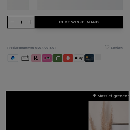
Producthoeveelheid: Voer de gewenste hoeveelheid in of gebruik de knoppen
IN DE WINKELMAND
Merken
Productnummer:
0404,0913,01
PayPal
Vooruitbetaling
Klarna (Achteraf betalen / In delen betalen / Direct betale
iDeal IN3
Riverty
Satispay
Apple Pay
Creditcard / Betaalpas
🌳 Massief grenenh