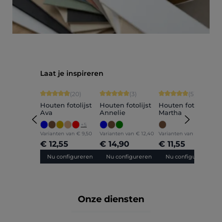
Productgalerij overslaan
Laat je inspireren
Gemiddelde waardering van 4.9 van 5 sterren
Gemiddelde waardering van 5 van 5 sterr
Gemiddelde waarderin
G
(20)
(3)
(5)
Houten fotolijst
Houten fotolijst
Houten fotolijst
H
Ava
Annelie
Martha
C
+
5
Varianten van
€ 9,50
Varianten van
€ 12,40
Varianten van
€ 9,60
V
€ 12,55
€ 14,90
€ 11,55
€
Nu configureren
Nu configureren
Nu configureren
Onze diensten