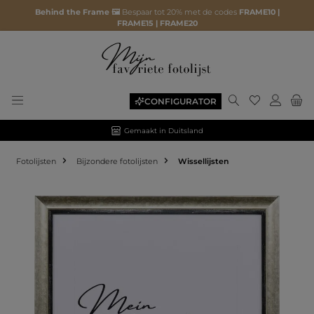
Behind the Frame 🖼️
Bespaar tot 20% met de codes
FRAME10 |
FRAME15 | FRAME20
CONFIGURATOR
Gemaakt in Duitsland
Fotolijsten
Bijzondere fotolijsten
Wissellijsten
Afbeeldingengalerij overslaan