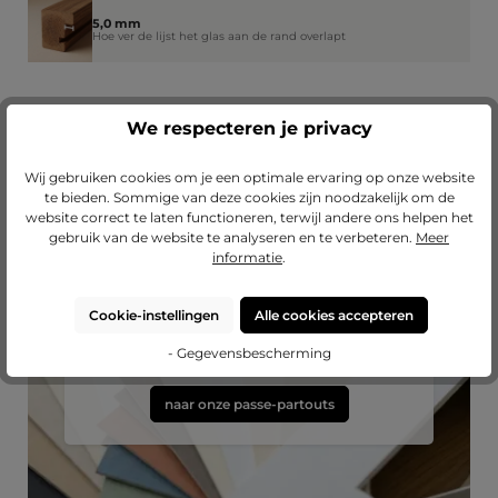
5,0 mm
Hoe ver de lijst het glas aan de rand overlapt
We respecteren je privacy
Wij gebruiken cookies om je een optimale ervaring op onze website
te bieden. Sommige van deze cookies zijn noodzakelijk om de
website correct te laten functioneren, terwijl andere ons helpen het
gebruik van de website te analyseren en te verbeteren.
Meer
informatie
.
Passend passe-partout?
Cookie-instellingen
Alle cookies accepteren
Verfraai je lijst met een hoogwaardig passe-
partout van Mijn Favoriete Lijst.
- Gegevensbescherming
naar onze passe-partouts