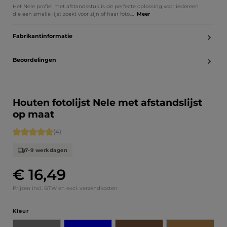
Het Nele profiel met afstandsstuk is de perfecte oplossing voor iedereen
die een smalle lijst zoekt voor zijn of haar foto,…
Meer
Fabrikantinformatie
Beoordelingen
Houten fotolijst Nele met afstandslijst
op maat
Gemiddelde waardering van 5 van 5 sterren
(4)
7-9 werkdagen
€ 16,49
Normale prijs:
Prijzen incl. BTW en excl. verzendkosten
Selecteer
Kleur