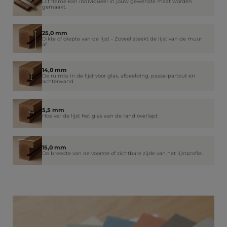
Dit frame kan individueel in jouw gewenste maat worden
gemaakt.
25,0 mm
Dikte of diepte van de lijst - Zoveel steekt de lijst van de muur
af.
14,0 mm
De ruimte in de lijst voor glas, afbeelding, passe-partout en
achterwand
5,5 mm
Hoe ver de lijst het glas aan de rand overlapt
15,0 mm
De breedte van de voorste of zichtbare zijde van het lijstprofiel.