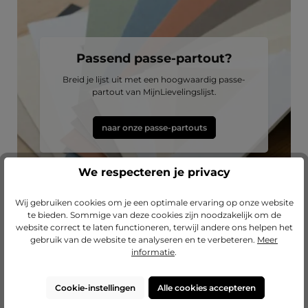
Passend passe-partout?
Breid je lijst uit met een hoogwaardig passe-
partout van MijnLievelingslijst.
naar onze passe-partouts
We respecteren je privacy
Wij gebruiken cookies om je een optimale ervaring op onze website
te bieden. Sommige van deze cookies zijn noodzakelijk om de
website correct te laten functioneren, terwijl andere ons helpen het
gebruik van de website te analyseren en te verbeteren.
Meer
informatie
.
Productgalerij overslaan
Laat je inspireren
Cookie-instellingen
Alle cookies accepteren