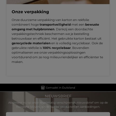
Onze verpakking
Onze duurzame verpakking van karton en rekfolie
combineert hoge
transportveiligheid
met een
bewuste
omgang met hulpbronnen
. Dankzij een doordachte
verpakkingstechniek beschermen we je bestelling
betrouwbaar en efficiënt. Het gebruikte karton bestaat uit
gerecyclede materialen
en is volledig recyclebaar. Ook de
gebruikte rekfolie is
100% recyclebaar
. Bovendien
optimaliseren we onze verpakkingsoplossingen
voortdurend om ze nog milieuvriendelijker en efficiënter te
maken.
Gemaakt in Duitsland
NIEUWSBRIEF
Abonneer nu op onze regelmatig verschijnende nieuwsbrief om op de
hoogtete blijven van de laatste producten en aanbiedingen.
E-