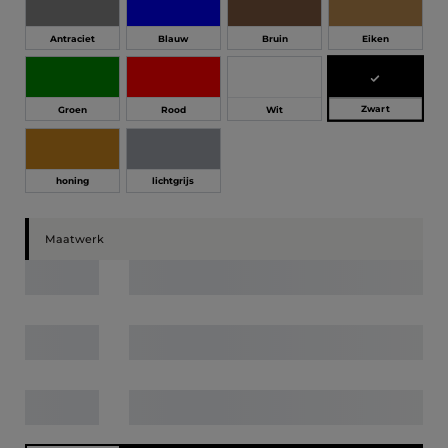
Antraciet
Blauw
Bruin
Eiken
Zwart
Groen
Rood
Wit
honing
lichtgrijs
Maatwerk