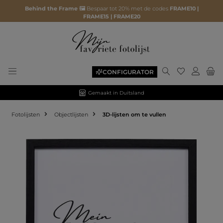
Behind the Frame 🖼️
Bespaar tot 20% met de codes
FRAME10 |
FRAME15 | FRAME20
CONFIGURATOR
Gemaakt in Duitsland
Fotolijsten
Objectlijsten
3D-lijsten om te vullen
Afbeeldingengalerij overslaan