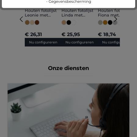
- Gegevensbescherming
Gemiddelde waardering van 5 van 5 sterren
(1)
Houten fotolijst
Houten fotolijst
Houten fotolijst
H
Leonie met
Linda met
Fiona met
L
afstandshouder
afstandslijst op
afstandslijst op
a
op maat
maat
maat gemaakt
€ 26,31
€ 25,95
€ 18,74
€
Nu configureren
Nu configureren
Nu configureren
Onze diensten