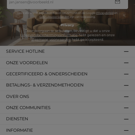
mailadres
*
Deze site wordt beschermd door reCAPTCHA en de Google
Privacybeleid
en
Gebruiksvoorwaarden
zijn van toepassing.
Privacy
Door doorgaan te selecteren, bevestigt u dat u onze
gegevensbeschermingsinformatie
hebt gelezen en onze
algemene voorwaarden
hebt geaccepteerd.
SERVICE HOTLINE
ONZE VOORDELEN
GECERTIFICEERD & ONDERSCHEIDEN
BETALINGS- & VERZENDMETHODEN
OVER ONS
ONZE COMMUNITIES
DIENSTEN
INFORMATIE