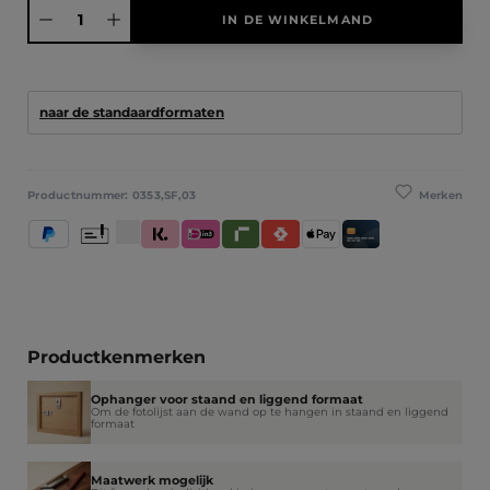
Producthoeveelheid: Voer de gewenste hoeveelheid in of gebruik de knoppen
IN DE WINKELMAND
naar de standaardformaten
Merken
Productnummer:
0353,SF,03
PayPal
Vooruitbetaling
Klarna (Achteraf betalen / In delen betalen / Direct be
iDeal IN3
Riverty
Satispay
Apple Pay
Creditcard / Betaalpas
Productkenmerken
Ophanger voor staand en liggend formaat
Om de fotolijst aan de wand op te hangen in staand en liggend
formaat
Maatwerk mogelijk