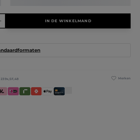
elheid: Voer de gewenste hoeveelheid in of gebruik de knoppen 
IN DE WINKELMAND
tandaardformaten
Merken
:
239x,SF,48
betaling
larna (Achteraf betalen / In delen betalen / Direct betalen)
iDeal IN3
Riverty
Satispay
Apple Pay
Creditcard / Betaalpas