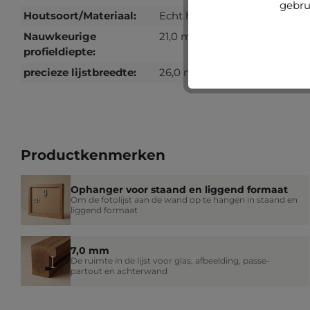
gebru
Houtsoort/Materiaal:
Echt hout
Nauwkeurige
21,0 mm
profieldiepte:
precieze lijstbreedte:
26,0 mm
Productkenmerken
Ophanger voor staand en liggend formaat
Om de fotolijst aan de wand op te hangen in staand en
liggend formaat
7,0 mm
De ruimte in de lijst voor glas, afbeelding, passe-
partout en achterwand