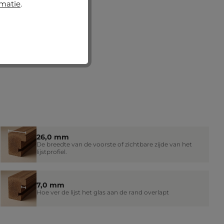
rmatie
.
26,0 mm
De breedte van de voorste of zichtbare zijde van het
lijstprofiel.
7,0 mm
Hoe ver de lijst het glas aan de rand overlapt