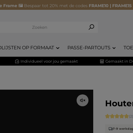
e Frame 🖼️
Bespaar tot 20% met de codes
FRAME10 | FRAME15
OLIJSTEN OP FORMAAT
PASSE-PARTOUTS
TO
Individueel voor jou gemaakt
Gemaakt in D
Houten
Gemiddelde 
(2
7-9 werkda