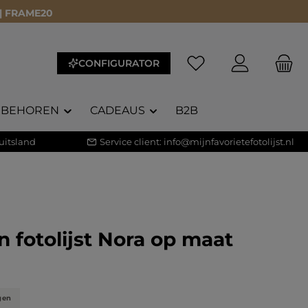
 | FRAME20
CONFIGURATOR
EBEHOREN
CADEAUS
B2B
uitsland
Service client:
info@mijnfavorietefotolijst.nl
 fotolijst Nora op maat
waardering van 5 van 5 sterren
)
gen