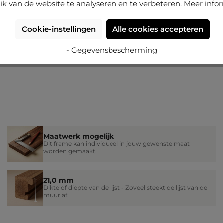
ik van de website te analyseren en te verbeteren.
Meer info
Cookie-instellingen
Alle cookies accepteren
- Gegevensbescherming
Maatwerk mogelijk
Dit frame kan individueel in jouw gewenste maat
worden gemaakt.
21,0 mm
Dikte of diepte van de lijst - Zoveel steekt de lijst van de
muur af.