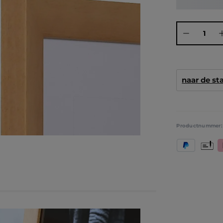
Producthoeve
naar de s
Productnummer
PayPal
Vooruit
K