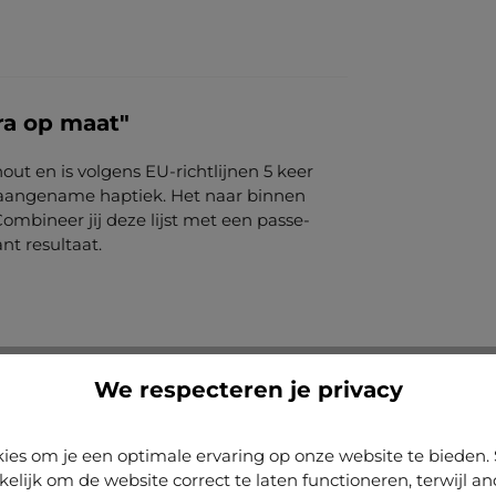
ra op maat"
out en is volgens EU-richtlijnen 5 keer
en aangename haptiek. Het naar binnen
mbineer jij deze lijst met een passe-
nt resultaat.
We respecteren je privacy
ies om je een optimale ervaring op onze website te biede
kelijk om de website correct te laten functioneren, terwijl a