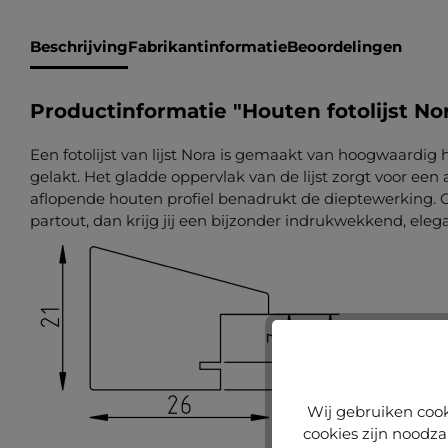
Beschrijving
Fabrikantinformatie
Beoordelingen
Productinformatie "Houten fotolijst No
Een fotolijst van lijst Nora is gemaakt van hoogwaardig h
gelakt. Het gladde oppervlak van de lijst zorgt voor e
aflopende houten profiel benadrukt de dieptewerking. Co
partout, dan krijg jij een bijzonder indrukwekkend, elega
Wij gebruiken cook
cookies zijn noodza