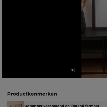
Productkenmerken
Ophanger voor staand en liggend formaat