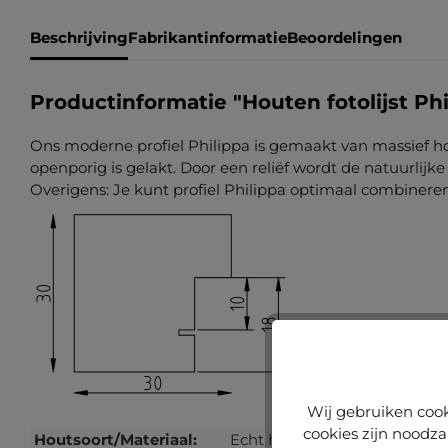
Beschrijving
Fabrikantinformatie
Beoordelingen
Productinformatie "Houten fotolijst Ph
Ons moderne profiel Philippa is gemaakt van massief hou
openporig is gelakt. Door een reliëf wordt de natuurlij
Overigens: Je kunt profiel Philippa optimaal combineren 
Wij gebruiken cook
cookies zijn noodza
Houtsoort/Materiaal:
Echt hout