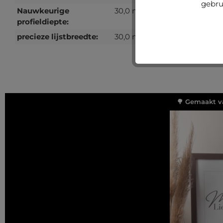
gebru
Nauwkeurige
30,0 mm
profieldiepte:
precieze lijstbreedte:
30,0 mm
🌳 Gemaakt v