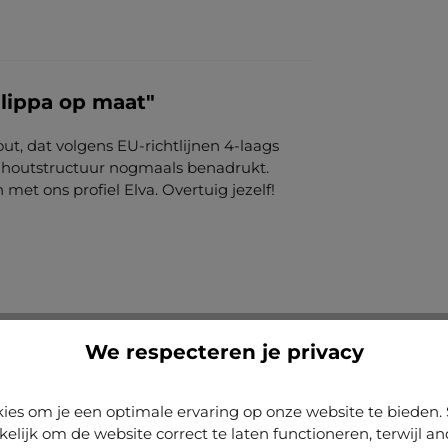
ilippa op maat"
t, dat volgens EU-richtlijnen 4-laags
ke houtstructuur nogmaals benadrukt.
met ons profiel Elva. Overtuig jezelf!
We respecteren je privacy
ies om je een optimale ervaring op onze website te biede
kelijk om de website correct te laten functioneren, terwijl a