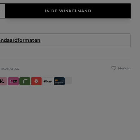
elheid: Voer de gewenste hoeveelheid in of gebruik de knoppen 
IN DE WINKELMAND
tandaardformaten
Merken
:
052x,SF,44
betaling
larna (Achteraf betalen / In delen betalen / Direct betalen)
iDeal IN3
Riverty
Satispay
Apple Pay
Creditcard / Betaalpas