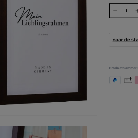
Producthoeve
naar de s
Productnummer
PayPal
Vooruit
K