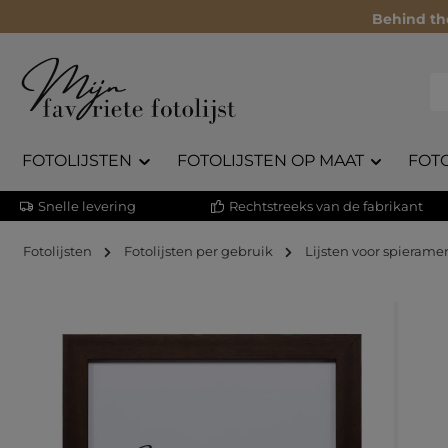
Behind th
FOTOLIJSTEN
FOTOLIJSTEN OP MAAT
FOT
Snelle levering
Rechtstreeks van de fabrikant
Fotolijsten
Fotolijsten per gebruik
Lijsten voor spierame
Afbeeldingengalerij overslaan