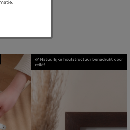
rmatie
.
🌿 Natuurlijke houtstructuur benadrukt door
reliëf