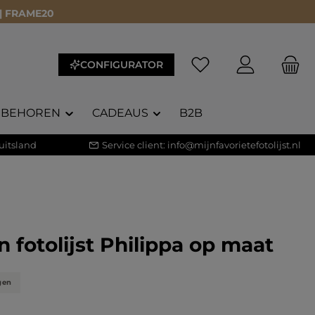
 | FRAME20
CONFIGURATOR
EBEHOREN
CADEAUS
B2B
uitsland
Service client:
info@mijnfavorietefotolijst.nl
 fotolijst Philippa op maat
gen