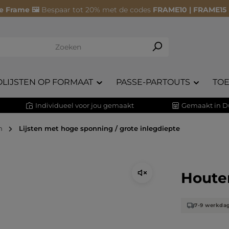
e Frame 🖼️
Bespaar tot 20% met de codes
FRAME10 | FRAME15
OLIJSTEN OP FORMAAT
PASSE-PARTOUTS
TO
Individueel voor jou gemaakt
Gemaakt in D
n
Lijsten met hoge sponning / grote inlegdiepte
Houten
7-9 werkda