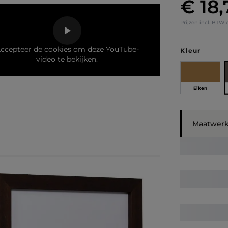
€ 18,
Normale prij
Prijzen incl. BTW 
ccepteer de cookies om deze YouTube-
Selecteer
Kleur
video te bekijken.
Eiken
Maatwer