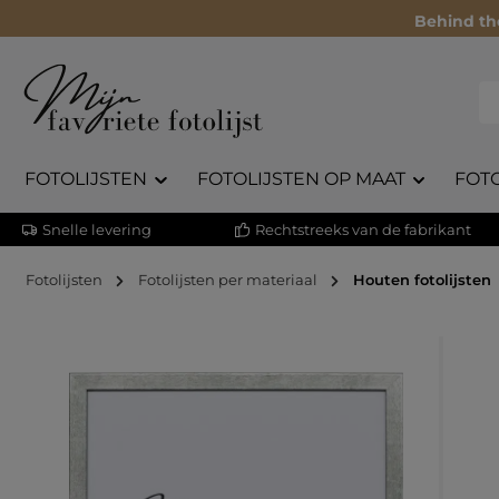
Behind th
FOTOLIJSTEN
FOTOLIJSTEN OP MAAT
FOT
Snelle levering
Rechtstreeks van de fabrikant
Fotolijsten
Fotolijsten per materiaal
Houten fotolijsten
Afbeeldingengalerij overslaan