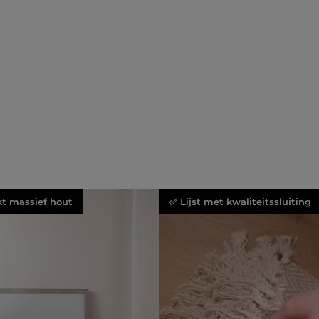
kt massief hout
✅ Lijst met kwaliteitssluiting