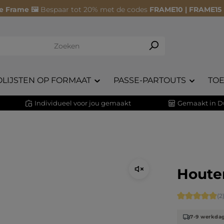
e Frame 🖼️
Bespaar tot 20% met de codes
FRAME10 | FRAME15
OLIJSTEN OP FORMAAT
PASSE-PARTOUTS
TO
Individueel voor jou gemaakt
Gemaakt in D
Houten
Gemiddelde 
(2
7-9 werkda