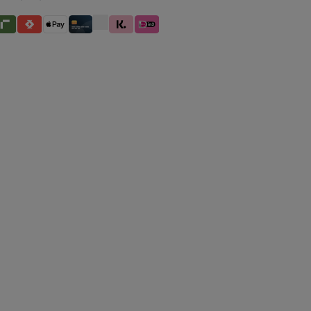
betaling
iverty
Satispay
Apple Pay
Creditcard / Betaalpas
Klarna (Achteraf betalen / In delen beta
iDeal IN3