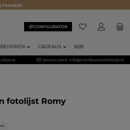
 | FRAME20
CONFIGURATOR
EBEHOREN
CADEAUS
B2B
uitsland
Service client:
info@mijnfavorietefotolijst.nl
 fotolijst Romy
waardering van 5 van 5 sterren
)
gen