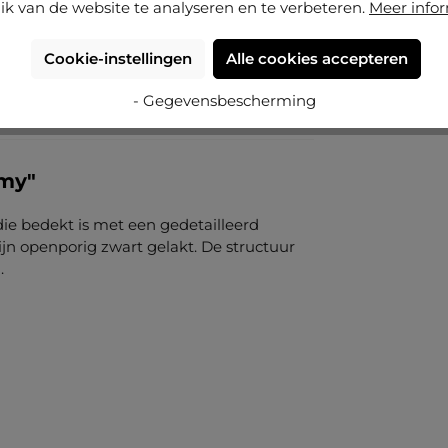
ik van de website te analyseren en te verbeteren.
Meer info
Cookie-instellingen
Alle cookies accepteren
- Gegevensbescherming
omy"
die bedekt is met een gedetailleerd
zijn openporig zwart gelakt. De structuur
.