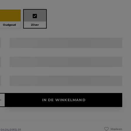
Zilver
Oudgoud
elheid: Voer de gewenste hoeveelheid in of gebruik de knoppen 
IN DE WINKELMAND
Merken
:
0424,0913,01