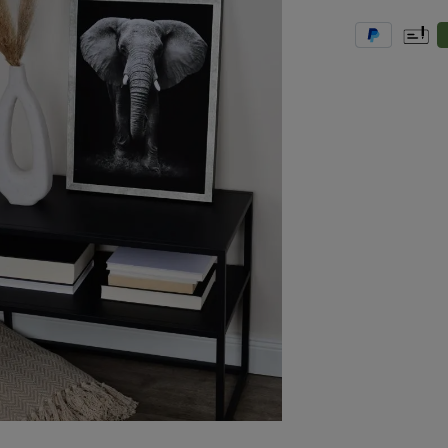
PayPal
Vooruit
R