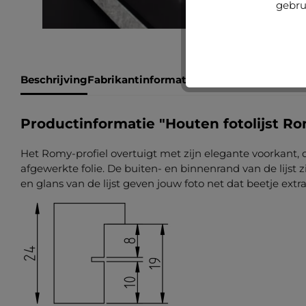
gebru
Beschrijving
Fabrikantinformatie
Beoordelingen
Productinformatie "Houten fotolijst R
Het Romy-profiel overtuigt met zijn elegante voorkant, 
afgewerkte folie. De buiten- en binnenrand van de lijst 
en glans van de lijst geven jouw foto net dat beetje extra