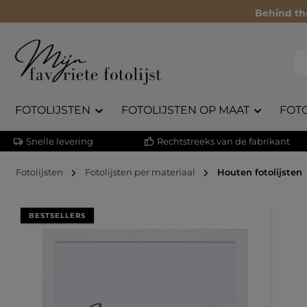
Behind th
FOTOLIJSTEN
FOTOLIJSTEN OP MAAT
FOT
Snelle levering
Rechtstreeks van de fabrikant
Fotolijsten
Fotolijsten per materiaal
Houten fotolijsten
Afbeeldingengalerij overslaan
BESTSELLERS