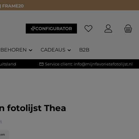
 | FRAME20
CONFIGURATOR
EBEHOREN
CADEAUS
B2B
uitsland
Service client:
info@mijnfavorietefotolijst.nl
 fotolijst Thea
waardering van 5 van 5 sterren
0)
gen