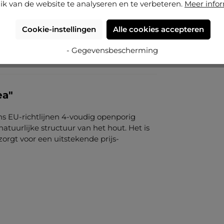
ik van de website te analyseren en te verbeteren.
Meer info
Cookie-instellingen
Alle cookies accepteren
- Gegevensbescherming
ea"
ens EU-richtlijnen 4-voudig openporig
tuurlijke structuur van het hout. Het is
 zorgt voor een uitstekende prijs-