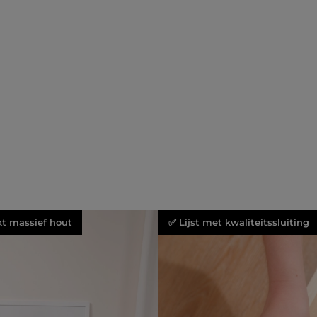
kt massief hout
✅ Lijst met kwaliteitssluiting