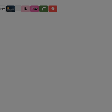
betaling
pple Pay
Creditcard / Betaalpas
Klarna (Achteraf betalen / In delen betalen / Dire
iDeal IN3
Riverty
Satispay