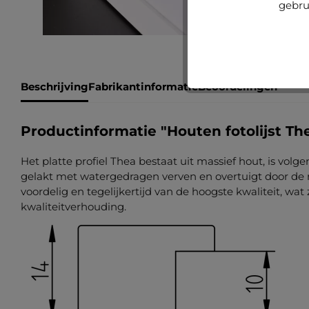
gebru
Beschrijving
Fabrikantinformatie
Beoordelingen
Productinformatie "Houten fotolijst Th
Het platte profiel Thea bestaat uit massief hout, is volg
gelakt met watergedragen verven en overtuigt door de na
voordelig en tegelijkertijd van de hoogste kwaliteit, wat
kwaliteitverhouding.