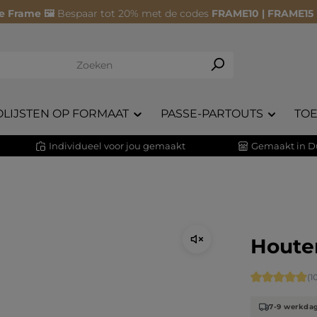
e Frame 🖼️
Bespaar tot 20% met de codes
FRAME10 | FRAME15
OLIJSTEN OP FORMAAT
PASSE-PARTOUTS
TO
Individueel voor jou gemaakt
Gemaakt in D
Houten
Gemiddelde 
(1
7-9 werkda