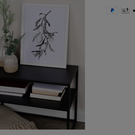
PayPal
Vooruit
A