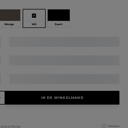
Wit
Wenge
Zwart
elheid: Voer de gewenste hoeveelheid in of gebruik de knoppen 
IN DE WINKELMAND
Merken
:
2214,0710,05