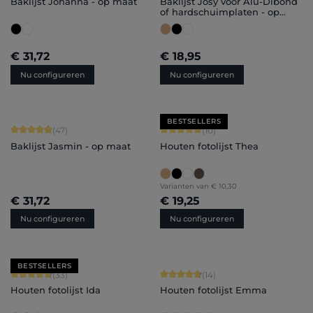
Baklijst Johanna - op maat
Baklijst Josy voor Alu-Dibond
of hardschuimplaten - op
maat
€ 31,72
€ 18,95
Nu configureren
Nu configureren
BESTSELLERS
Gemiddelde waardering van 4.96 van 5 sterren
Gemiddelde waardering van 5 van 5 
(47)
(10)
Baklijst Jasmin - op maat
Houten fotolijst Thea
Varianten van
€ 10,30
€ 31,72
€ 19,25
Nu configureren
Nu configureren
BESTSELLERS
Gemiddelde waardering van 4.79 van 5 sterren
Gemiddelde waardering van 4.86 van
(33)
(14)
Houten fotolijst Ida
Houten fotolijst Emma