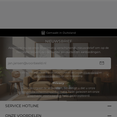
Gemaakt in Duitsland
NIEUWSBRIEF
Abonneer nu op onze regelmatig verschijnende nieuwsbrief om op de
hoogtete blijven van de laatste producten en aanbiedingen.
E-
mailadres
*
Deze site wordt beschermd door reCAPTCHA en de Google
Privacybeleid
en
Gebruiksvoorwaarden
zijn van toepassing.
Privacy
Door doorgaan te selecteren, bevestigt u dat u onze
gegevensbeschermingsinformatie
hebt gelezen en onze
algemene voorwaarden
hebt geaccepteerd.
SERVICE HOTLINE
ONZE VOORDELEN