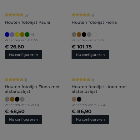
Gemiddelde waardering van 5 van 5 sterren
Gemiddelde waardering van 5 van 5 
(5)
(1)
Houten fotolijst Paula
Houten fotolijst Fiona
+
8
Varianten van
€ 11,55
Varianten van
€ 5,55
€ 26,60
€ 101,75
Nu configureren
Nu configureren
Gemiddelde waardering van 5 van 5 sterren
Gemiddelde waardering van 5 van 5 
(1)
(1)
Houten fotolijst Fiona met
Houten fotolijst Linda met
afstandslijst
afstandslijst
Varianten van
€ 21,40
Varianten van
€ 26,30
€ 68,50
€ 86,90
Nu configureren
Nu configureren