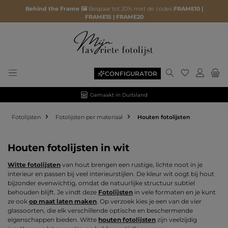
Behind the Frame 🖼️
Bespaar tot 20% met de codes
FRAME10 |
FRAME15 | FRAME20
Je hebt 0 ite
CONFIGURATOR
Gemaakt in Duitsland
Fotolijsten
Fotolijsten per materiaal
Houten fotolijsten
Houten fotolijsten in wit
Witte fotolijsten
van hout brengen een rustige, lichte noot in je
interieur en passen bij veel interieurstijlen. De kleur wit oogt bij hout
bijzonder evenwichtig, omdat de natuurlijke structuur subtiel
behouden blijft. Je vindt deze
Fotolijsten
in vele formaten en je kunt
ze ook
op maat laten maken
. Op verzoek kies je een van de vier
glassoorten, die elk verschillende optische en beschermende
eigenschappen bieden. Witte
houten fotolijsten
zijn veelzijdig