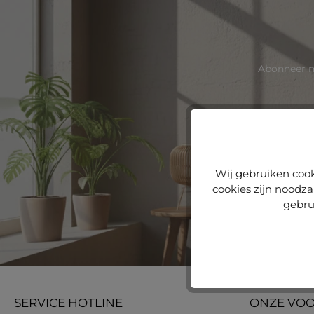
Abonneer n
Deze site wo
Wij gebruiken cook
cookies zijn noodza
Door doorga
gebru
SERVICE HOTLINE
ONZE VO