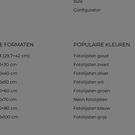
B2B
Configurator
E FORMATEN
POPULAIRE KLEUREN
3 (29,7×42 cm)
Fotolijsten goud
30×30 cm
Fotolijsten zwart
30x40-cm
Fotolijsten zilver
40x50 cm
Fotolijsten wit
40×60 cm
Fotolijsten groen
50x70 cm
Neon fotolijsten
60×80 cm
Fotolijsten blauw
70x100 cm
Fotolijsten grijs