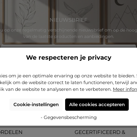
NIEUWSBRIEF
u op onze regelmatig verschijnende nieuwsbrief om op de hoogt
van de laatste producten en aanbiedingen.
E-
mailadres
We respecteren je privacy
*
rdt beschermd door reCAPTCHA en de Google
Privacybeleid
en
Gebruiksvo
van toepassing.
ies om je een optimale ervaring op onze website te biede
Privacy
kelijk om de website correct te laten functioneren, terwijl a
an te selecteren, bevestigt u dat u onze
gegevensbeschermingsinfo
ik van de website te analyseren en te verbeteren.
Meer info
gelezen en onze
algemene voorwaarden
hebt geaccepteerd.
Cookie-instellingen
Alle cookies accepteren
- Gegevensbescherming
ORDELEN
GECERTIFICEERD &