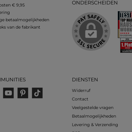
ONDERSCHEIDEN
osten € 9,95
vering
ge betaalmogelijkheden
eks van de fabrikant
MUNITIES
DIENSTEN
Widerruf
gram
YouTube
Pinterest
TikTok
Contact
Veelgestelde vragen
Betaalmogelijkheden
Levering & Verzending