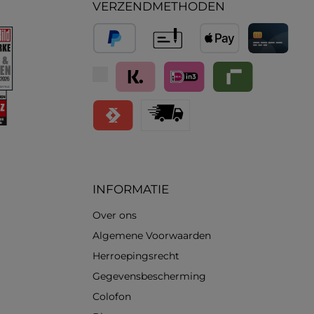
VERZENDMETHODEN
PayPal
Vooruitbetaling
Apple Pay
Creditcard / 
Klarna (Achteraf betalen / In delen betale
iDeal IN3
Riverty
Satispay
Standard
INFORMATIE
Over ons
Algemene Voorwaarden
Herroepingsrecht
Gegevensbescherming
Colofon