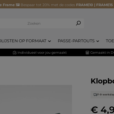
e Frame 🖼️
Bespaar tot 20% met de codes
FRAME10 | FRAME15
OLIJSTEN OP FORMAAT
PASSE-PARTOUTS
TO
Individueel voor jou gemaakt
Gemaakt in D
Klopb
7-9 werkda
€ 4,
Normale prij