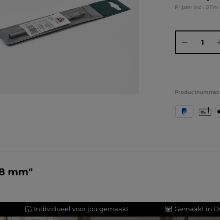
Prijzen incl. BTW
Producthoeve
Productnummer
PayPal
Vooruit
A
 8 mm"
Individueel voor jou gemaakt
Gemaakt in D