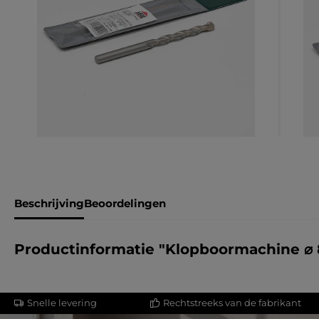
Beschrijving
Beoordelingen
Productinformatie "Klopboormachine ⌀
Snelle levering
Rechtstreeks van de fabrikant