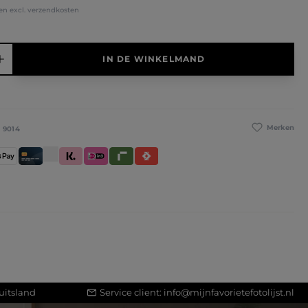
 en excl. verzendkosten
elheid: Voer de gewenste hoeveelheid in of gebruik de knoppen
IN DE WINKELMAND
Merken
:
9014
betaling
pple Pay
Creditcard / Betaalpas
Klarna (Achteraf betalen / In delen betalen / Dire
iDeal IN3
Riverty
Satispay
uitsland
Service client:
info@mijnfavorietefotolijst.nl