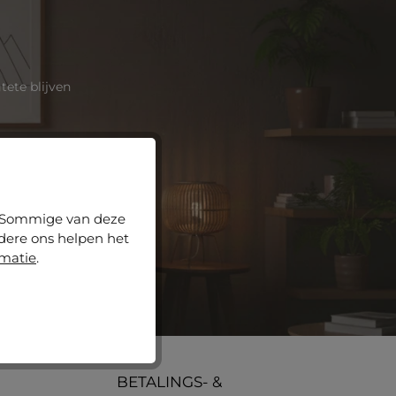
ete blijven
orwaarden
zijn
n. Sommige van deze
ndere ons helpen het
rmatie
hebt
rmatie
.
BETALINGS- &