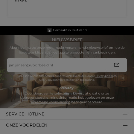
maken.
Gemaakt in Duitsland
NIEUWSBRIEF
Abonneer nu op onze regelmatig verschijnende nieuwsbrief om op de
hoogtete blijven van de laatste producten en aanbiedingen.
E-
mailadres
*
Deze site wordt beschermd door reCAPTCHA en de Google
Privacybeleid
en
Gebruiksvoorwaarden
zijn van toepassing.
Privacy
Door doorgaan te selecteren, bevestigt u dat u onze
gegevensbeschermingsinformatie
hebt gelezen en onze
algemene voorwaarden
hebt geaccepteerd.
SERVICE HOTLINE
ONZE VOORDELEN