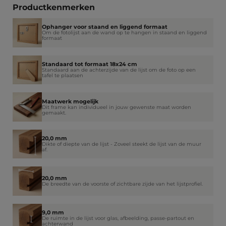
Productkenmerken
Ophanger voor staand en liggend formaat
Om de fotolijst aan de wand op te hangen in staand en liggend
formaat
Standaard tot formaat 18x24 cm
Standaard aan de achterzijde van de lijst om de foto op een
tafel te plaatsen
Maatwerk mogelijk
Dit frame kan individueel in jouw gewenste maat worden
gemaakt.
20,0 mm
Dikte of diepte van de lijst - Zoveel steekt de lijst van de muur
af.
20,0 mm
De breedte van de voorste of zichtbare zijde van het lijstprofiel.
9,0 mm
De ruimte in de lijst voor glas, afbeelding, passe-partout en
achterwand