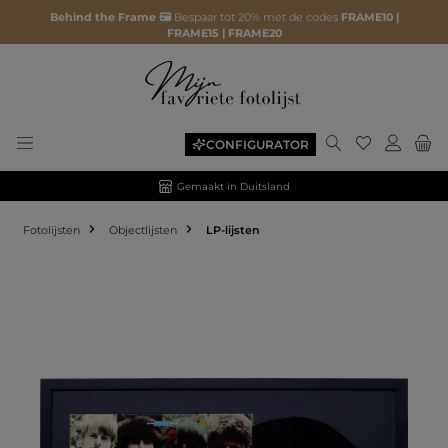
Behind the Frame 🖼️
Bespaar tot 20% met de codes
FRAME10 |
FRAME15 | FRAME20
CONFIGURATOR
Gemaakt in Duitsland
Fotolijsten
Objectlijsten
LP-lijsten
Afbeeldingengalerij overslaan