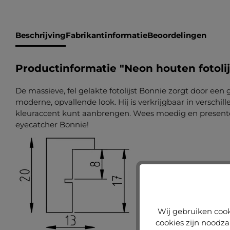
Beschrijving
Fabrikantinformatie
Beoordelingen
Productinformatie "Neon houten fotoli
De massieve, fel gelakte fotolijst Bonnie zorgt door een
moderne, opvallende look. Hij is verkrijgbaar in verschi
kleuraccent kunt aanbrengen. Wees moedig en presente
eyecatcher Bonnie!
Wij gebruiken cook
cookies zijn noodza