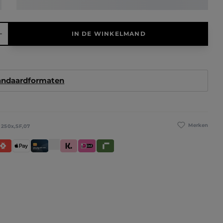
elheid: Voer de gewenste hoeveelheid in of gebruik de knoppen 
IN DE WINKELMAND
tandaardformaten
Merken
:
250x,SF,07
betaling
atispay
Apple Pay
Creditcard / Betaalpas
Klarna (Achteraf betalen / In delen betalen /
iDeal IN3
Riverty