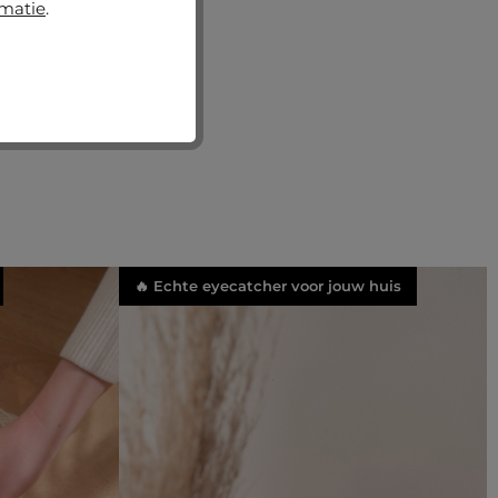
rmatie
.
🔥 Echte eyecatcher voor jouw huis