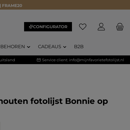
 | FRAME20
CONFIGURATOR
EBEHOREN
CADEAUS
B2B
uitsland
Service client:
info@mijnfavorietefotolijst.nl
outen fotolijst Bonnie op