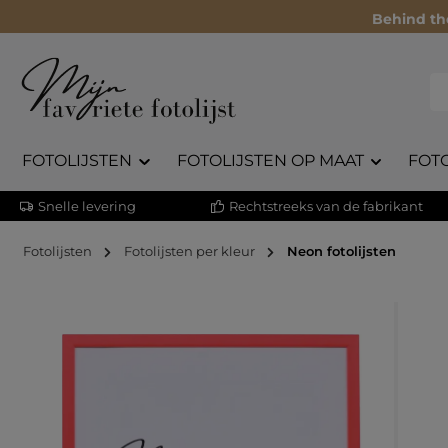
Behind th
FOTOLIJSTEN
FOTOLIJSTEN OP MAAT
FOT
Snelle levering
Rechtstreeks van de fabrikant
Fotolijsten
Fotolijsten per kleur
Neon fotolijsten
Afbeeldingengalerij overslaan