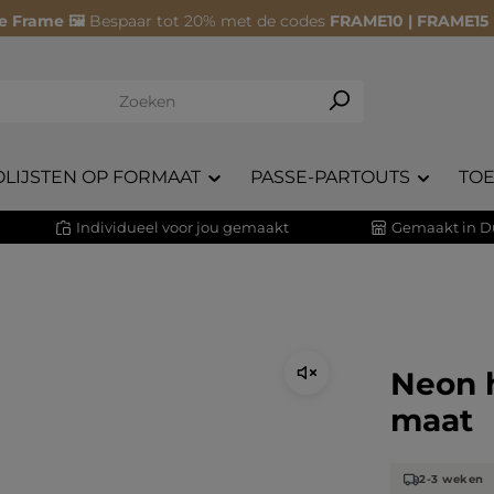
e Frame 🖼️
Bespaar tot 20% met de codes
FRAME10 | FRAME15
OLIJSTEN OP FORMAAT
PASSE-PARTOUTS
TO
Individueel voor jou gemaakt
Gemaakt in D
Neon h
maat
2-3 weken