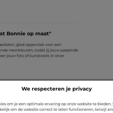
jst Bonnie op maat"
 gesloten, glad oppervlak voor een
llende neonkleuren, zodat jij jouw passende
er jouw foto of kunstwerk in onze
We respecteren je privacy
ies om je een optimale ervaring op onze website te biede
kelijk om de website correct te laten functioneren, terwijl a