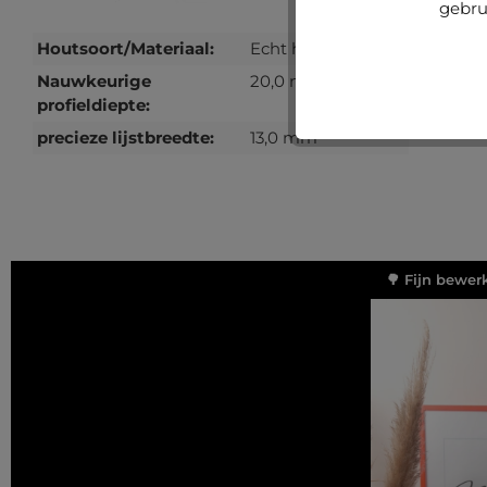
gebru
Houtsoort/Materiaal:
Echt hout
Nauwkeurige
20,0 mm
profieldiepte:
precieze lijstbreedte:
13,0 mm
🌳 Fijn bewer