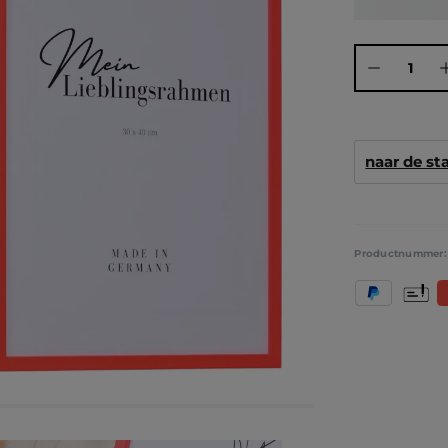
Producthoeve
naar de s
Productnummer
PayPal
Vooruit
S