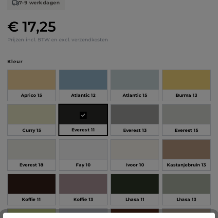
7-9 werkdagen
€ 17,25
Normale prijs:
Prijzen incl. BTW en excl. verzendkosten
Selecteer
Kleur
Aprico 15
Atlantic 12
Atlantic 15
Burma 13
Everest 11
Curry 15
Everest 13
Everest 15
Everest 18
Fay 10
Ivoor 10
Kastanjebruin 13
Koffie 11
Koffie 13
Lhasa 11
Lhasa 13