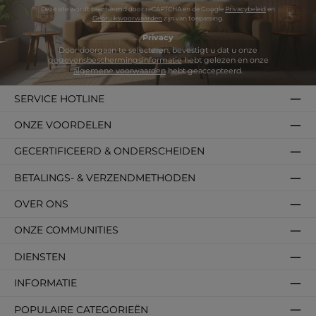
Deze site wordt beschermd door reCAPTCHA en de Google
Privacybeleid
en
Gebruiksvoorwaarden
zijn van toepassing.
Privacy
Door doorgaan te selecteren, bevestigt u dat u onze
gegevensbeschermingsinformatie
hebt gelezen en onze
algemene voorwaarden
hebt geaccepteerd.
SERVICE HOTLINE
ONZE VOORDELEN
GECERTIFICEERD & ONDERSCHEIDEN
BETALINGS- & VERZENDMETHODEN
OVER ONS
ONZE COMMUNITIES
DIENSTEN
INFORMATIE
POPULAIRE CATEGORIEËN