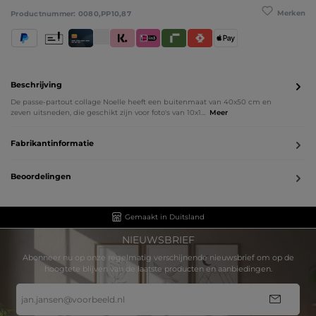
Merken
Productnummer:
0080,PP10,87
PayPal
Vooruitbetaling
Creditcard / Betaalpas
Klarna (Achteraf betalen / In delen betalen / Direc
iDeal IN3
Riverty
Satispay
Apple Pay
Beschrijving
De passe-partout collage Noelle heeft een buitenmaat van 40x50 cm en
zeven uitsneden, die geschikt zijn voor foto's van 10x1…
Meer
Fabrikantinformatie
Beoordelingen
Gemaakt in Duitsland
NIEUWSBRIEF
Abonneer nu op onze regelmatig verschijnende nieuwsbrief om op de
hoogtete blijven van de laatste producten en aanbiedingen.
E-
mailadres
*