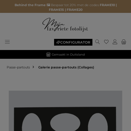
Behind the Frame 🖼️
Bespaar tot 20% met de codes
FRAME10 |
FRAME15 | FRAME20
CONFIGURATOR
Gemaakt in Duitsland
Passe-partouts
Galerie passe-partouts (Collages)
Afbeeldingengalerij overslaan