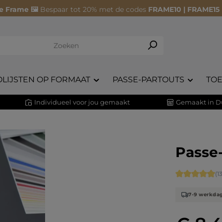
e Frame 🖼️
Bespaar tot 20% met de codes
FRAME10 | FRAME15
OLIJSTEN OP FORMAAT
PASSE-PARTOUTS
TO
Individueel voor jou gemaakt
Gemaakt in D
Passe-
Gemiddelde 
(1
7-9 werkda
Normale prij