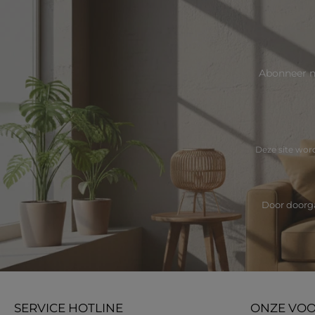
Abonneer n
Deze site wo
Door doorga
SERVICE HOTLINE
ONZE VO