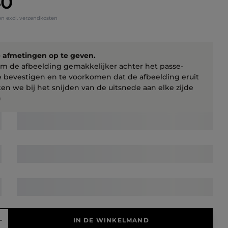
40
en excl. verzendkosten
e afmetingen op te geven.
Om de afbeelding gemakkelijker achter het passe-
e bevestigen en te voorkomen dat de afbeelding eruit
kken we bij het snijden van de uitsnede aan elke zijde
)
elheid: Voer de gewenste hoeveelheid in of gebruik de knoppen 
IN DE WINKELMAND