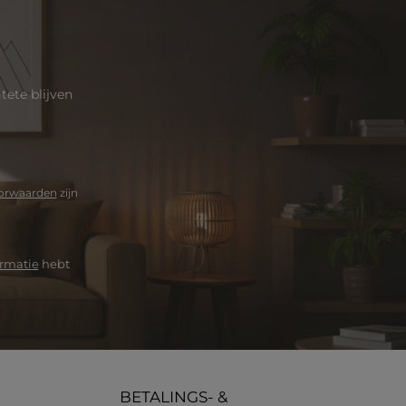
ete blijven
orwaarden
zijn
rmatie
hebt
BETALINGS- &