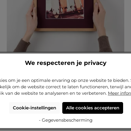
Hantering
We respecteren je privacy
Dankzij de innovatieve oppervlakte-
ies om je een optimale ervaring op onze website te biede
eigenschappen ontstaan
geen Newtonringen
bij
kelijk om de website correct te laten functioneren, terwijl a
glascontact
ik van de website te analyseren en te verbeteren.
Meer info
Ongevoelig
voor vingerafdrukken
Ook bij donkere kleuren een
hoge
Cookie-instellingen
Alle cookies accepteren
krasbestendigheid
Geen afgeven of kleven
bij contactdruk
- Gegevensbescherming