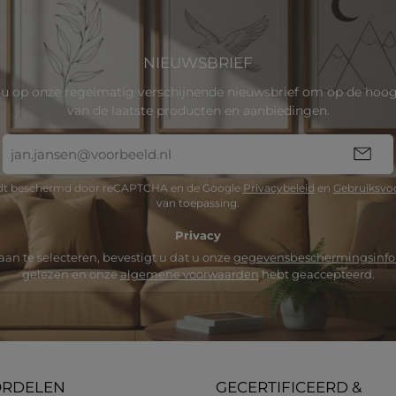
NIEUWSBRIEF
u op onze regelmatig verschijnende nieuwsbrief om op de hoogt
van de laatste producten en aanbiedingen.
E-
mailadres
*
rdt beschermd door reCAPTCHA en de Google
Privacybeleid
en
Gebruiksvo
van toepassing.
Privacy
an te selecteren, bevestigt u dat u onze
gegevensbeschermingsinfo
gelezen en onze
algemene voorwaarden
hebt geaccepteerd.
ORDELEN
GECERTIFICEERD &