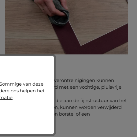
Praktische tip
Lichte krassen of verontreinigingen kunnen
n. Sommige van deze
worden verwijderd met een vochtige, pluisvrije
ndere ons helpen het
microvezeldoek.
rmatie
.
Pluizen en vezels die aan de fijnstructuur van het
oppervlak hechten, kunnen worden verwijderd
met perslucht, een borstel of een
microvezeldoek.