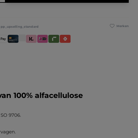
Merken
:
pp_upselling_standard
betaling
pple Pay
Creditcard / Betaalpas
Klarna (Achteraf betalen / In delen betalen / Dire
iDeal IN3
Riverty
Satispay
van 100% alfacellulose
ISO 9706.
rvagen.