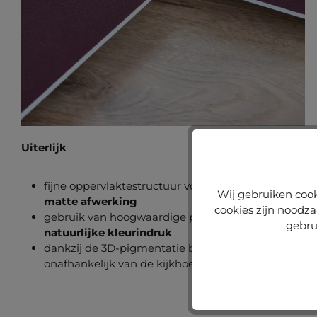
Uiterlijk
fijne oppervlaktestructuur voor een homogene,
Wij gebruiken cook
matte afwerking
cookies zijn noodza
gebruik van hoogwaardige pigmenten voor een
gebru
natuurlijke kleurindruk
dankzij de 3D-pigmentatie blijft de kleuring
onafhankelijk van de kijkhoek hetzelfde