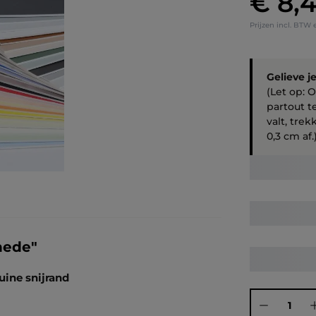
€ 8,
Prijzen incl. BTW 
Gelieve j
(Let op: 
partout t
valt, tre
0,3 cm af.
nede"
uine snijrand
Producthoeve