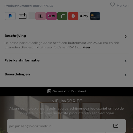
Merken
Productnummer:
0080,PP3,95
PayPal
Vooruitbetaling
Klarna (Achteraf betalen / In delen betalen / Direct beta
iDeal IN3
Riverty
Satispay
Apple Pay
Creditcard / Betaalpas
Beschrijving
De passe-partout collage Adèle heeft een buitenmaat van 25x50 cm en drie
uitsneden die geschikt zijn voor foto's van 10x15 c…
Meer
Fabrikantinformatie
Beoordelingen
Gemaakt in Duitsland
NIEUWSBRIEF
Abonneer nu op onze regelmatig verschijnende nieuwsbrief om op de
hoogtete blijven van de laatste producten en aanbiedingen.
E-
mailadres
*