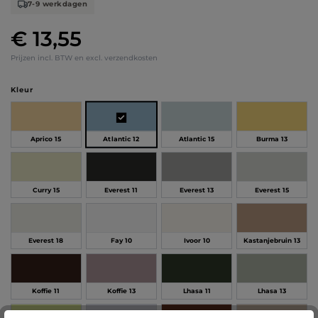
7-9 werkdagen
€ 13,55
Normale prijs:
Prijzen incl. BTW en excl. verzendkosten
Selecteer
Kleur
Atlantic 12
Aprico 15
Atlantic 15
Burma 13
Curry 15
Everest 11
Everest 13
Everest 15
Everest 18
Fay 10
Ivoor 10
Kastanjebruin 13
Koffie 11
Koffie 13
Lhasa 11
Lhasa 13