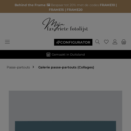
Behind the Frame 🖼️
Bespaar tot 20% met de codes
FRAME10 |
FRAME15 | FRAME20
CONFIGURATOR
Gemaakt in Duitsland
Passe-partouts
Galerie passe-partouts (Collages)
Afbeeldingengalerij overslaan