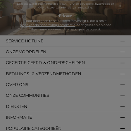
Deze site wordt beschermd door reCAPTCHA en de Google
Privacybeleid
en
Gebruiksvoorwaarden
zijn van toepassing.
Privacy
Door doorgaan te selecteren, bevestigt u dat u onze
gegevensbeschermingsinformatie
hebt gelezen en onze
algemene voorwaarden
hebt geaccepteerd.
SERVICE HOTLINE
ONZE VOORDELEN
GECERTIFICEERD & ONDERSCHEIDEN
BETALINGS- & VERZENDMETHODEN
OVER ONS
ONZE COMMUNITIES
DIENSTEN
INFORMATIE
POPULAIRE CATEGORIEËN