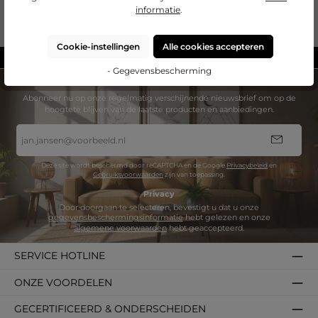
informatie
.
Cookie-instellingen
Alle cookies accepteren
Gemaakt in Duitsland
- Gegevensbescherming
NIEUWSBRIEF
Abonneer nu op onze regelmatig verschijnende nieuwsbrief om op de
hoogtete blijven van de laatste producten en aanbiedingen.
E-
mailadres
*
Deze site wordt beschermd door reCAPTCHA en de Google
Privacybeleid
en
Gebruiksvoorwaarden
zijn van toepassing.
Privacy
Door doorgaan te selecteren, bevestigt u dat u onze
gegevensbeschermingsinformatie
hebt gelezen en onze
algemene voorwaarden
hebt geaccepteerd.
SERVICE HOTLINE
ONZE VOORDELEN
GECERTIFICEERD & ONDERSCHEIDEN